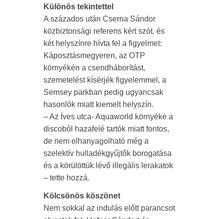
Különös tekintettel
A százados után Cserna Sándor
közbiztonsági referens kért szót, és
két helyszínre hívta fel a figyelmet:
Káposztásmegyeren, az OTP
környékén a csendháborítást,
szemetelést kísérjék figyelemmel, a
Semsey parkban pedig ugyancsak
hasonlók miatt kiemelt helyszín.
– Az Íves utca- Aquaworld környéke a
discoból hazafelé tartók miatt fontos,
de nem elhanyagolható még a
szelektív hulladékgyűjtők borogatása
és a körülöttük lévő illegális lerakatok
– tette hozzá.
Kölcsönös köszönet
Nem sokkal az indulás előtt parancsot