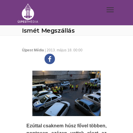
Ismét Megszállás
Újpest Média
| 2013. május 18. 00:00
Ezúttal csaknem húsz fővel többen,