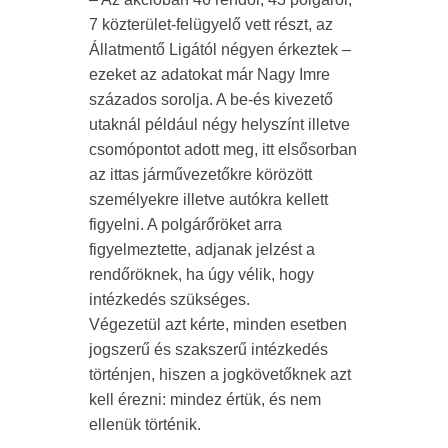
7 közterület-felügyelő vett részt, az
Állatmentő Ligától négyen érkeztek –
ezeket az adatokat már Nagy Imre
százados sorolja. A be-és kivezető
utaknál például négy helyszínt illetve
csomópontot adott meg, itt elsősorban
az ittas járművezetőkre körözött
személyekre illetve autókra kellett
figyelni. A polgárőröket arra
figyelmeztette, adjanak jelzést a
rendőröknek, ha úgy vélik, hogy
intézkedés szükséges.
Végezetül azt kérte, minden esetben
jogszerű és szakszerű intézkedés
történjen, hiszen a jogkövetőknek azt
kell érezni: mindez értük, és nem
ellenük történik.