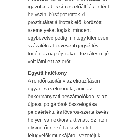
igazoltattak, számos előállítás történt,
helyszíni bírságot róttak ki,
prostituáltat állítottak elő, körözött
személyeket fogtak, mindent
egybevetve pedig mintegy kilencven
százalékkal kevesebb jogsértés
történt aznap éjszaka. Hozzáteszi: jó
volt látni ezt az erőt.
Együtt hatékony
A rendőrkapitány az eligazításon
ugyancsak elmondta, amit az
önkormányzati beszámolókon is: az
újpesti polgárőrök összefogása
példaértékű, és főváros-szerte kevés
helyen van ekkora aktivitás. Szintén
elismerően szólt a közterület-
felügyelők munkájáról, vezetőjük,