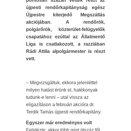
pontosan százan vettek részt az
újpesti rendőrkapitányság egész
Újpestre kiterjedő Megszállás
akciójában. A rendőrök,
polgárőrök, közterület-felügyelők
csapatához ezúttal az Állatmentő
Liga is csatlakozott, a razziában
Rádi Attila alpolgármester is részt
vett.
– Megvizsgáltuk, ekkora jelenléttel
milyen hatást érünk el, hatékonyak
tudunk-e lenni – utal vissza az
eligazításon a februári akcióra dr.
Terdik Tamás újpesti rendőrkapitány.
Egyszer már eredményes volt
Felidézte: akkor több mint ötszáz főt