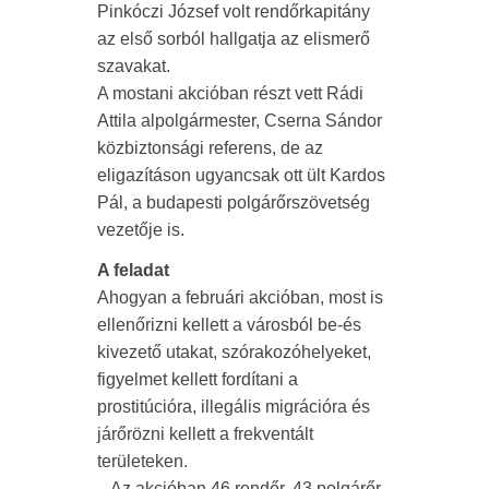
Pinkóczi József volt rendőrkapitány
az első sorból hallgatja az elismerő
szavakat.
A mostani akcióban részt vett Rádi
Attila alpolgármester, Cserna Sándor
közbiztonsági referens, de az
eligazításon ugyancsak ott ült Kardos
Pál, a budapesti polgárőrszövetség
vezetője is.
A feladat
Ahogyan a februári akcióban, most is
ellenőrizni kellett a városból be-és
kivezető utakat, szórakozóhelyeket,
figyelmet kellett fordítani a
prostitúcióra, illegális migrációra és
járőrözni kellett a frekventált
területeken.
– Az akcióban 46 rendőr, 43 polgárőr,