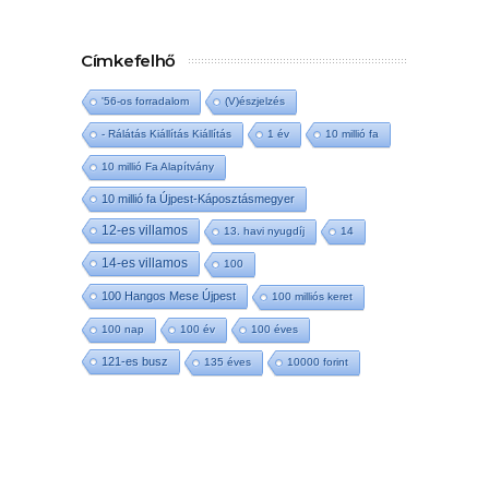
Címkefelhő
'56-os forradalom
(V)észjelzés
- Rálátás Kiállítás Kiállítás
1 év
10 millió fa
10 millió Fa Alapítvány
10 millió fa Újpest-Káposztásmegyer
12-es villamos
13. havi nyugdíj
14
14-es villamos
100
100 Hangos Mese Újpest
100 milliós keret
100 nap
100 év
100 éves
121-es busz
135 éves
10000 forint