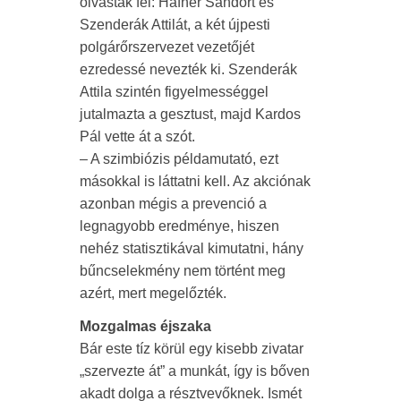
olvastak fel: Hafner Sándort és
Szenderák Attilát, a két újpesti
polgárőrszervezet vezetőjét
ezredessé nevezték ki. Szenderák
Attila szintén figyelmességgel
jutalmazta a gesztust, majd Kardos
Pál vette át a szót.
– A szimbiózis példamutató, ezt
másokkal is láttatni kell. Az akciónak
azonban mégis a prevenció a
legnagyobb eredménye, hiszen
nehéz statisztikával kimutatni, hány
bűncselekmény nem történt meg
azért, mert megelőzték.
Mozgalmas éjszaka
Bár este tíz körül egy kisebb zivatar
„szervezte át” a munkát, így is bőven
akadt dolga a résztvevőknek. Ismét