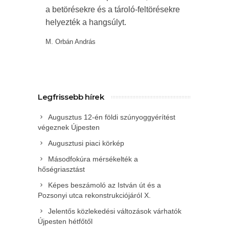
a betörésekre és a tároló-feltörésekre
helyezték a hangsúlyt.
M. Orbán András
Legfrissebb hírek
Augusztus 12-én földi szúnyoggyérítést
végeznek Újpesten
Augusztusi piaci körkép
Másodfokúra mérsékelték a
hőségriasztást
Képes beszámoló az István út és a
Pozsonyi utca rekonstrukciójáról X.
Jelentős közlekedési változások várhatók
Újpesten hétfőtől