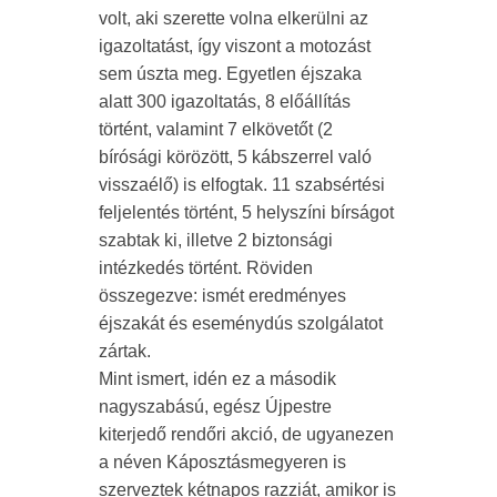
volt, aki szerette volna elkerülni az
igazoltatást, így viszont a motozást
sem úszta meg. Egyetlen éjszaka
alatt 300 igazoltatás, 8 előállítás
történt, valamint 7 elkövetőt (2
bírósági körözött, 5 kábszerrel való
visszaélő) is elfogtak. 11 szabsértési
feljelentés történt, 5 helyszíni bírságot
szabtak ki, illetve 2 biztonsági
intézkedés történt. Röviden
összegezve: ismét eredményes
éjszakát és eseménydús szolgálatot
zártak.
Mint ismert, idén ez a második
nagyszabású, egész Újpestre
kiterjedő rendőri akció, de ugyanezen
a néven Káposztásmegyeren is
szerveztek kétnapos razziát, amikor is