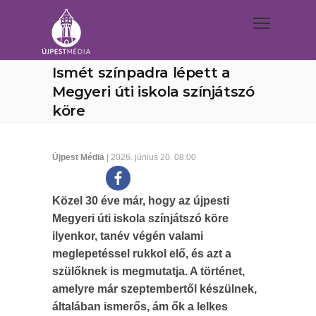
Ismét színpadra lépett a
Megyeri úti iskola színjátszó
köre
Újpest Média
| 2026. június 20. 08:00
Közel 30 éve már, hogy az újpesti
Megyeri úti iskola színjátszó köre
ilyenkor, tanév végén valami
meglepetéssel rukkol elő, és azt a
szülőknek is megmutatja. A történet,
amelyre már szeptembertől készülnek,
általában ismerős, ám ők a lelkes