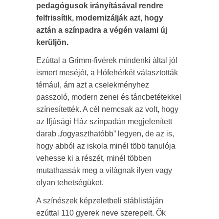
pedagógusok irányításával rendre
felfrissítik, modernizálják azt, hogy
aztán a színpadra a végén valami új
kerüljön.
Ezúttal a Grimm-fivérek mindenki által jól
ismert meséjét, a Hófehérkét választották
témául, ám azt a cselekményhez
passzoló, modern zenei és táncbetétekkel
színesítették. A cél nemcsak az volt, hogy
az Ifjúsági Ház színpadán megjelenített
darab „fogyaszthatóbb” legyen, de az is,
hogy abból az iskola minél több tanulója
vehesse ki a részét, minél többen
mutathassák meg a világnak ilyen vagy
olyan tehetségüket.
A színészek képzeletbeli stáblistáján
ezúttal 110 gyerek neve szerepelt. Ők