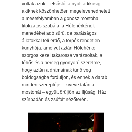
voltak azok – elsőstől a nyolcadikosig –
akiknek köszönhetően megelevenedhetett
a mesefolyamban a gonosz mostoha
titokzatos szobája, a Hófehérkének
menedéket adó sűrű, de barátságos
állatokkal teli erdő, a törpék rendetlen
kunyhója, amelyet aztán Hófehérke
szorgos kezei takarossá varázsoltak, a
főhős és a herceg gyönyörű szerelme,
hogy aztán a drámainak tűnő vég
boldogságba forduljon, és ennek a darab
minden szereplője – kivéve talán a
mostohát – együtt örüljön az Ifjúsági Ház
színpadán és zsúfolt nézőterén.