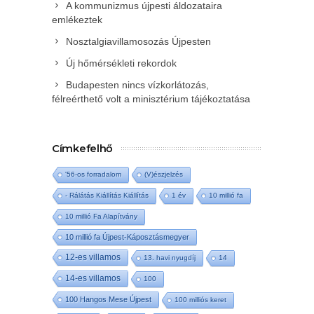
A kommunizmus újpesti áldozataira
emlékeztek
Nosztalgiavillamosozás Újpesten
Új hőmérsékleti rekordok
Budapesten nincs vízkorlátozás,
félreérthető volt a minisztérium tájékoztatása
Címkefelhő
'56-os forradalom
(V)észjelzés
- Rálátás Kiállítás Kiállítás
1 év
10 millió fa
10 millió Fa Alapítvány
10 millió fa Újpest-Káposztásmegyer
12-es villamos
13. havi nyugdíj
14
14-es villamos
100
100 Hangos Mese Újpest
100 milliós keret