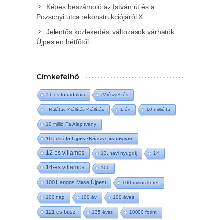
Képes beszámoló az István út és a
Pozsonyi utca rekonstrukciójáról X.
Jelentős közlekedési változások várhatók
Újpesten hétfőtől
Címkefelhő
'56-os forradalom
(V)észjelzés
- Rálátás Kiállítás Kiállítás
1 év
10 millió fa
10 millió Fa Alapítvány
10 millió fa Újpest-Káposztásmegyer
12-es villamos
13. havi nyugdíj
14
14-es villamos
100
100 Hangos Mese Újpest
100 milliós keret
100 nap
100 év
100 éves
121-es busz
135 éves
10000 forint