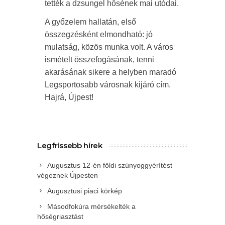
tették a dzsungel hősének mai utódai.
A győzelem hallatán, első
összegzésként elmondható: jó
mulatság, közös munka volt. A város
ismételt összefogásának, tenni
akarásának sikere a helyben maradó
Legsportosabb városnak kijáró cím.
Hajrá, Újpest!
Legfrissebb hírek
Augusztus 12-én földi szúnyoggyérítést
végeznek Újpesten
Augusztusi piaci körkép
Másodfokúra mérsékelték a
hőségriasztást