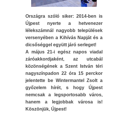
Országra szóló siker: 2014-ben is
Újpest nyerte a hetvenezer
lélekszámnál nagyobb települések
versenyében a Kihívás Napját és a
dicsőséggel együtt járó serleget!
A május 21-i egész napos viadal
záróakkordjaként, az utcabál
közönségének a Szent István téri
nagyszínpadon 22 óra 15 perckor
jelentette be Wintermantel Zsolt a
győzelem hírét, s hogy Újpest
nemcsak a legsportosabb város,
hanem a legjobbak városa is!
Köszönjük, Újpest!