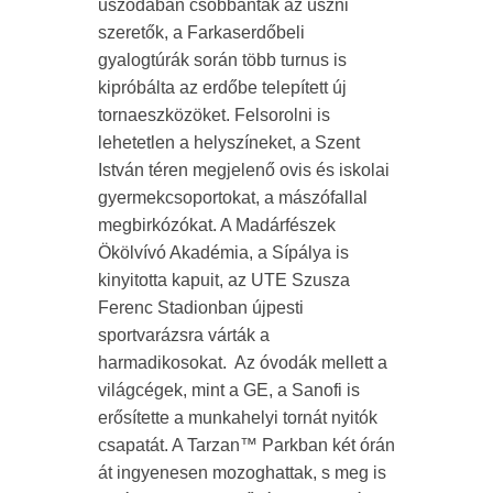
uszodában csobbantak az úszni
szeretők, a Farkaserdőbeli
gyalogtúrák során több turnus is
kipróbálta az erdőbe telepített új
tornaeszközöket. Felsorolni is
lehetetlen a helyszíneket, a Szent
István téren megjelenő ovis és iskolai
gyermekcsoportokat, a mászófallal
megbirkózókat. A Madárfészek
Ökölvívó Akadémia, a Sípálya is
kinyitotta kapuit, az UTE Szusza
Ferenc Stadionban újpesti
sportvarázsra várták a
harmadikosokat. Az óvodák mellett a
világcégek, mint a GE, a Sanofi is
erősítette a munkahelyi tornát nyitók
csapatát. A Tarzan™ Parkban két órán
át ingyenesen mozoghattak, s meg is