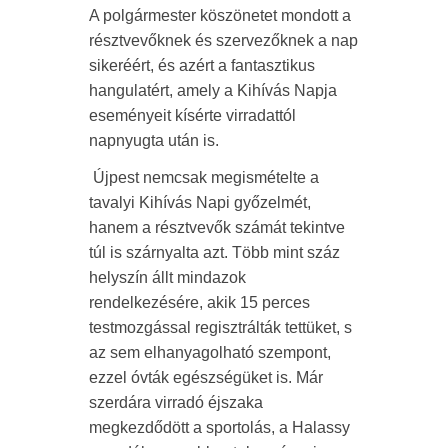
A polgármester köszönetet mondott a
résztvevőknek és szervezőknek a nap
sikeréért, és azért a fantasztikus
hangulatért, amely a Kihívás Napja
eseményeit kísérte virradattól
napnyugta után is.
Újpest nemcsak megismételte a
tavalyi Kihívás Napi győzelmét,
hanem a résztvevők számát tekintve
túl is szárnyalta azt. Több mint száz
helyszín állt mindazok
rendelkezésére, akik 15 perces
testmozgással regisztrálták tettüket, s
az sem elhanyagolható szempont,
ezzel óvták egészségüket is. Már
szerdára virradó éjszaka
megkezdődött a sportolás, a Halassy