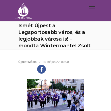
Ismét Újpest a
Legsportosabb város, és a
legjobbak városa is! –
mondta Wintermantel Zsolt
Újpest Média
| 2014. május 22. 00:00