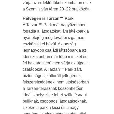
várja az érdeklődőket szombaton este
a Szent István téren 20–22 óra között.
Hétvégén is Tarzan™ Park
A Tarzan™ Park már nagyüzemben
fogadja a látogatókat, ám játékparkja
nyár elejéig még további izgalmas
eszközökkel bővül. Az ország
legnagyobb családi játszóparkja az
idei szezonban már több mint két és
fél hektáros területen várja az újpesti
családokat. A Tarzan™ Park zárt,
biztonságos, kulturált jellegének,
felszereltségének, nem utolsósorban
a Tarzan-terasznak köszönhetően
ideális helyszíne lehet születésnapi
buliknak, csoportos látogatásoknak.
Ezekre a park a kicsi és a nagy
vendégeit kedvezményes ajánlattal