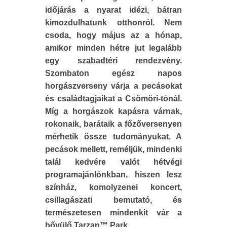
időjárás a nyarat idézi, bátran
kimozdulhatunk otthonról. Nem
csoda, hogy május az a hónap,
amikor minden hétre jut legalább
egy szabadtéri rendezvény.
Szombaton egész napos
horgászverseny várja a pecásokat
és családtagjaikat a Csömöri-tónál.
Míg a horgászok kapásra várnak,
rokonaik, barátaik a főzőversenyen
mérhetik össze tudományukat. A
pecások mellett, reméljük, mindenki
talál kedvére valót hétvégi
programajánlónkban, hiszen lesz
színház, komolyzenei koncert,
csillagászati bemutató, és
természetesen mindenkit vár a
bővülő Tarzan™ Park.