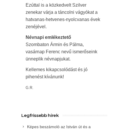
Ezúttal is a közkedvelt Szilver
zenekar várja a táncolni vágyókat a
hatvanas-hetvenes-nyolcvanas évek
zenéjével.
Névnapi emlékeztető
Szombaton Ármin és Pálma,
vasárnap Ferenc nevű ismerőseink
ünneplik névnapjukat.
Kellemes kikapcsolódást és jó
pihenést kívánunk!
G.R.
Legfrissebb hírek
Képes beszámoló az István út és a