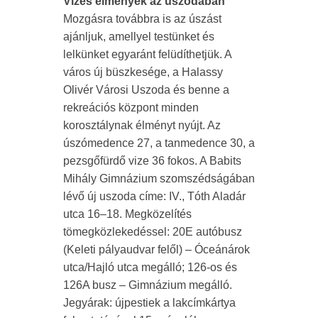
Vizes élmények az uszodában
Mozgásra továbbra is az úszást
ajánljuk, amellyel testünket és
lelkünket egyaránt felüdíthetjük. A
város új büszkesége, a Halassy
Olivér Városi Uszoda és benne a
rekreációs központ minden
korosztálynak élményt nyújt. Az
úszómedence 27, a tanmedence 30, a
pezsgőfürdő vize 36 fokos. A Babits
Mihály Gimnázium szomszédságában
lévő új uszoda címe: IV., Tóth Aladár
utca 16–18. Megközelítés
tömegközlekedéssel: 20E autóbusz
(Keleti pályaudvar felől) – Óceánárok
utca/Hajló utca megálló; 126-os és
126A busz – Gimnázium megálló.
Jegyárak: újpestiek a lakcímkártya