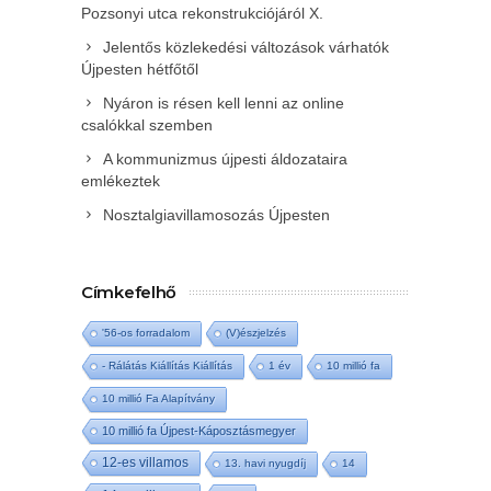
Pozsonyi utca rekonstrukciójáról X.
Jelentős közlekedési változások várhatók
Újpesten hétfőtől
Nyáron is résen kell lenni az online
csalókkal szemben
A kommunizmus újpesti áldozataira
emlékeztek
Nosztalgiavillamosozás Újpesten
Címkefelhő
'56-os forradalom
(V)észjelzés
- Rálátás Kiállítás Kiállítás
1 év
10 millió fa
10 millió Fa Alapítvány
10 millió fa Újpest-Káposztásmegyer
12-es villamos
13. havi nyugdíj
14