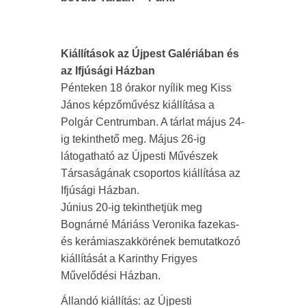
Kiállítások az Újpest Galériában és
az Ifjúsági Házban
Pénteken 18 órakor nyílik meg Kiss
János képzőművész kiállítása a
Polgár Centrumban. A tárlat május 24-
ig tekinthető meg. Május 26-ig
látogatható az Újpesti Művészek
Társaságának csoportos kiállítása az
Ifjúsági Házban.
Június 20-ig tekinthetjük meg
Bognárné Máriáss Veronika fazekas-
és kerámiaszakkörének bemutatkozó
kiállítását a Karinthy Frigyes
Művelődési Házban.
Állandó kiállítás: az Újpesti