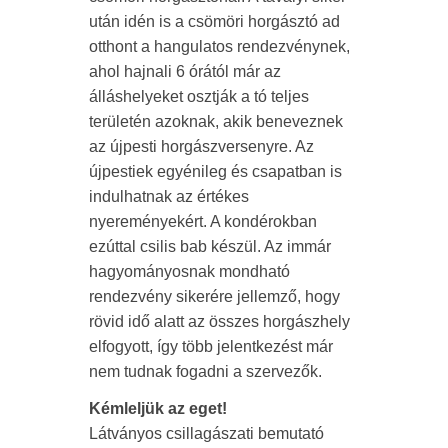
után idén is a csömöri horgásztó ad
otthont a hangulatos rendezvénynek,
ahol hajnali 6 órától már az
álláshelyeket osztják a tó teljes
területén azoknak, akik beneveznek
az újpesti horgászversenyre. Az
újpestiek egyénileg és csapatban is
indulhatnak az értékes
nyereményekért. A kondérokban
ezúttal csilis bab készül. Az immár
hagyományosnak mondható
rendezvény sikerére jellemző, hogy
rövid idő alatt az összes horgászhely
elfogyott, így több jelentkezést már
nem tudnak fogadni a szervezők.
Kémleljük az eget!
Látványos csillagászati bemutató