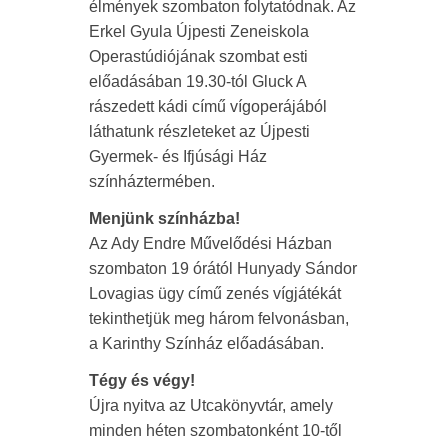
élmények szombaton folytatódnak. Az
Erkel Gyula Újpesti Zeneiskola
Operastúdiójának szombat esti
előadásában 19.30-tól Gluck A
rászedett kádi című vígoperájából
láthatunk részleteket az Újpesti
Gyermek- és Ifjúsági Ház
színháztermében.
Menjünk színházba!
Az Ady Endre Művelődési Házban
szombaton 19 órától Hunyady Sándor
Lovagias ügy című zenés vígjátékát
tekinthetjük meg három felvonásban,
a Karinthy Színház előadásában.
Tégy és végy!
Újra nyitva az Utcakönyvtár, amely
minden héten szombatonként 10-től