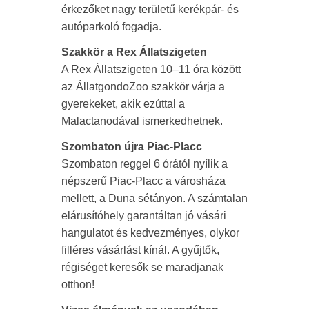
érkezőket nagy területű kerékpár- és
autóparkoló fogadja.
Szakkör a Rex Állatszigeten
A Rex Állatszigeten 10–11 óra között
az ÁllatgondoZoo szakkör várja a
gyerekeket, akik ezúttal a
Malactanodával ismerkedhetnek.
Szombaton újra Piac-Placc
Szombaton reggel 6 órától nyílik a
népszerű Piac-Placc a városháza
mellett, a Duna sétányon. A számtalan
elárusítóhely garantáltan jó vásári
hangulatot és kedvezményes, olykor
filléres vásárlást kínál. A gyűjtők,
régiséget keresők se maradjanak
otthon!