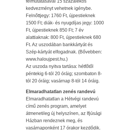
felmutatásával 15 százalékos
kedvezményt vehetnek igénybe.
Felnőttjegy: 1760 Ft, újpestieknek
1500 Ft; diák- és nyugdíjas jegy: 1000
Ft, újpestieknek 850 Ft; 7 év
alattiaknak: 800 Ft, újpestieknek 680
Ft. Az uszodában bankkártyát és
Szép-kártyát elfogadnak. (Bővebben:
www.haloujpest.hu.)
Az uszoda nyitva tartása: hétfőtől
péntekig 6-tól 20 óráig; szombaton 8-
tól 20 óráig; vasárnap 8-tól 14 óráig.
Elmaradhatatlan zenés randevú
Elmaradhatatlan a Hétvégi randevú
című zenés program, amelyet
átmenetileg új helyszínen, az Ifjúsági
Házban rendeznek meg, és
vasárnaponként 17 órakor kezdődik.