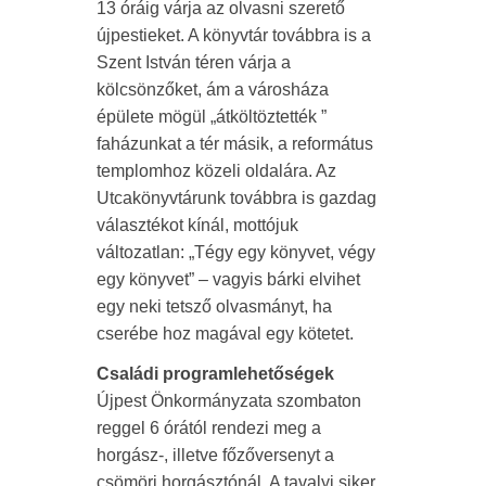
13 óráig várja az olvasni szerető
újpestieket. A könyvtár továbbra is a
Szent István téren várja a
kölcsönzőket, ám a városháza
épülete mögül „átköltöztették ”
faházunkat a tér másik, a református
templomhoz közeli oldalára. Az
Utcakönyvtárunk továbbra is gazdag
választékot kínál, mottójuk
változatlan: „Tégy egy könyvet, végy
egy könyvet” – vagyis bárki elvihet
egy neki tetsző olvasmányt, ha
cserébe hoz magával egy kötetet.
Családi programlehetőségek
Újpest Önkormányzata szombaton
reggel 6 órától rendezi meg a
horgász-, illetve főzőversenyt a
csömöri horgásztónál. A tavalyi siker