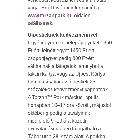
várja. Erről további információt a
www.tarzanpark.hu
oldalon
találhatnak.
Újpestieknek kedvezménnyel
Egyéni gyermek-belépőjegyeket 1850
Ft-ért, felnőttjegyet 1450 Ft-ért,
csoportjegyet pedig 800 Ft-ért
válthatnak a látogatók, amelyből a
lakcímkártya vagy az Újpest Kártya
bemutatásakor az újpestiek 25
százalékos kedvezményt kaphatnak.
A Tarzan™ Park március–április
hónapban 10–17 óra közötti, májustól
októberig pedig a tavalyinak
megfelelő 9–19 óra közötti
nyitvatartási időben látogatható a
Tábor utca 28. szám alatt. A parkba