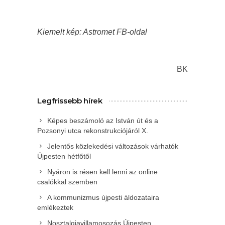
Kiemelt kép: Astromet FB-oldal
BK
Legfrissebb hírek
Képes beszámoló az István út és a
Pozsonyi utca rekonstrukciójáról X.
Jelentős közlekedési változások várhatók
Újpesten hétfőtől
Nyáron is résen kell lenni az online
csalókkal szemben
A kommunizmus újpesti áldozataira
emlékeztek
Nosztalgiavillamosozás Újpesten