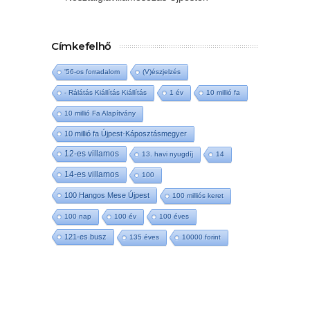
Címkefelhő
'56-os forradalom
(V)észjelzés
- Rálátás Kiállítás Kiállítás
1 év
10 millió fa
10 millió Fa Alapítvány
10 millió fa Újpest-Káposztásmegyer
12-es villamos
13. havi nyugdíj
14
14-es villamos
100
100 Hangos Mese Újpest
100 milliós keret
100 nap
100 év
100 éves
121-es busz
135 éves
10000 forint