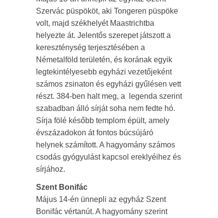
Szervác püspököt, aki Tongeren püspöke
volt, majd székhelyét Maastrichtba
helyezte át. Jelentős szerepet játszott a
kereszténység terjesztésében a
Németalföld területén, és korának egyik
legtekintélyesebb egyházi vezetőjeként
számos zsinaton és egyházi gyűlésen vett
részt. 384-ben halt meg, a legenda szerint
szabadban álló sírját soha nem fedte hó.
Sírja fölé később templom épült, amely
évszázadokon át fontos búcsújáró
helynek számított. A hagyomány számos
csodás gyógyulást kapcsol ereklyéihez és
sírjához.
Szent Bonifác
Május 14-én ünnepli az egyház Szent
Bonifác vértanút. A hagyomány szerint