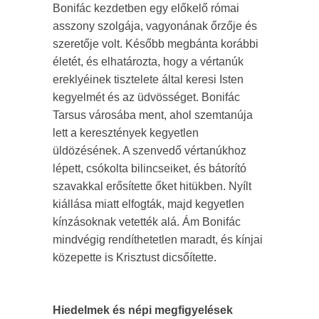
Bonifác kezdetben egy előkelő római
asszony szolgája, vagyonának őrzője és
szeretője volt. Később megbánta korábbi
életét, és elhatározta, hogy a vértanúk
ereklyéinek tisztelete által keresi Isten
kegyelmét és az üdvösséget. Bonifác
Tarsus városába ment, ahol szemtanúja
lett a keresztények kegyetlen
üldözésének. A szenvedő vértanúkhoz
lépett, csókolta bilincseiket, és bátorító
szavakkal erősítette őket hitükben. Nyílt
kiállása miatt elfogták, majd kegyetlen
kínzásoknak vetették alá. Ám Bonifác
mindvégig rendíthetetlen maradt, és kínjai
közepette is Krisztust dicsőítette.
Hiedelmek és népi megfigyelések