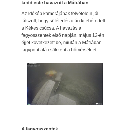
kedd este havazott a Mátrában.
Az Időkép kamerájának felvételein jól
látszott, hogy sötétedés után kifehéredett
a Kékes csúcsa. A havazás a
fagyosszentek első napján, május 12-én
éjjel következett be, miután a Mátrában
fagypont alá csökkent a hőmérséklet.
A fagyosszentek