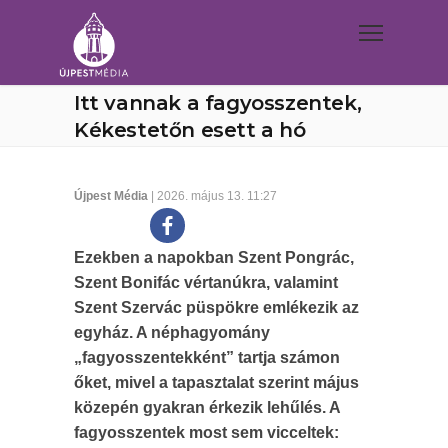
Itt vannak a fagyosszentek,
Kékestetőn esett a hó
Újpest Média
| 2026. május 13. 11:27
Ezekben a napokban Szent Pongrác,
Szent Bonifác vértanúkra, valamint
Szent Szervác püspökre emlékezik az
egyház. A néphagyomány
„fagyosszentekként” tartja számon
őket, mivel a tapasztalat szerint május
közepén gyakran érkezik lehűlés. A
fagyosszentek most sem vicceltek: