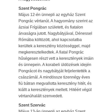
Szent Pongrác
Május 12-én ünnepli az egyház Szent
Pongrác vértanút. A hagyomány szerint az
ázsiai Frígiában született, és fiatalon
árvaságra jutott. Nagybátyjával, Dénessel
Rómába költözött, ahol kapcsolatba
kerültek a keresztény közösséggel, majd
megkeresztelkedtek. A fiatal Pongrác
hűségesen részt vett a keresztények imáin
és ünnepein. A korabeli üldözések idején
Pongrácot és nagybátyját feljelentették a
császárnál. A mindössze tizennégy éves
fiú bátran megvallotta keresztény hitét, és
kiállt a keresztények mellett. Hitéért végül
vértanúhalált szenvedett.
Szent Szervác
Május 13-án ünnepli az egyház Szent