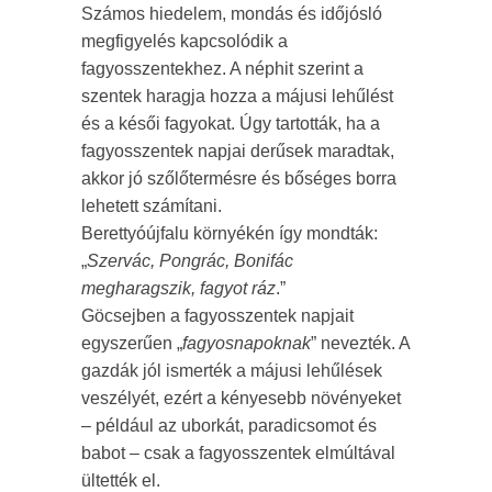
Számos hiedelem, mondás és időjósló
megfigyelés kapcsolódik a
fagyosszentekhez. A néphit szerint a
szentek haragja hozza a májusi lehűlést
és a késői fagyokat. Úgy tartották, ha a
fagyosszentek napjai derűsek maradtak,
akkor jó szőlőtermésre és bőséges borra
lehetett számítani.
Berettyóújfalu környékén így mondták:
„
Szervác, Pongrác, Bonifác
megharagszik, fagyot ráz
.”
Göcsejben a fagyosszentek napjait
egyszerűen „
fagyosnapoknak
” nevezték. A
gazdák jól ismerték a májusi lehűlések
veszélyét, ezért a kényesebb növényeket
– például az uborkát, paradicsomot és
babot – csak a fagyosszentek elmúltával
ültették el.