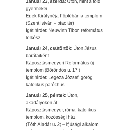
Január 23, szerda
: Úton, mint a föld
gyermekei
Egek Királynéja Főplébánia templom
(Szent István – piac tér)
Igét hirdet: Neuwirth Tibor református
lelkész
Január 24, csütörtök
: Úton Jézus
barátaiként
Káposztásmegyeri Református új
templom (Bőröndös u. 17.)
Igét hirdet: Legeza József, görög
katolikus paróchus
Január 25, péntek
: Úton,
akadályokon át
Káposztásmegyer, római katolikus
templom, közösségi ház:
(Tóth Aladár u. 2) – ifjúsági alkalom!