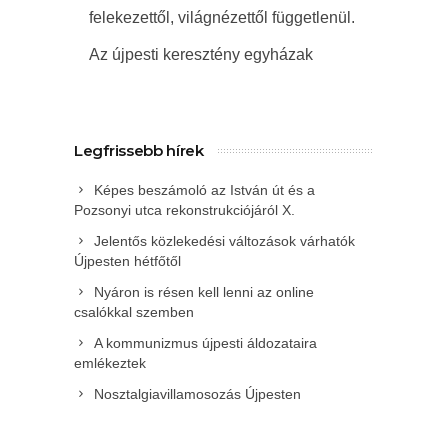
felekezettől, világnézettől függetlenül.
Az újpesti keresztény egyházak
Legfrissebb hírek
Képes beszámoló az István út és a
Pozsonyi utca rekonstrukciójáról X.
Jelentős közlekedési változások várhatók
Újpesten hétfőtől
Nyáron is résen kell lenni az online
csalókkal szemben
A kommunizmus újpesti áldozataira
emlékeztek
Nosztalgiavillamosozás Újpesten