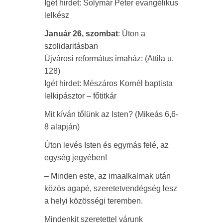
Igét hirdet: Solymár Péter evangélikus
lelkész
Január 26, szombat
: Úton a
szolidaritásban
Újvárosi református imaház: (Attila u.
128)
Igét hirdet: Mészáros Kornél baptista
lelkipásztor – főtitkár
Mit kíván tőlünk az Isten? (Mikeás 6,6-
8 alapján)
Úton levés Isten és egymás felé, az
egység jegyében!
– Minden este, az imaalkalmak után
közös agapé, szeretetvendégség lesz
a helyi közösségi teremben.
Mindenkit szeretettel várunk