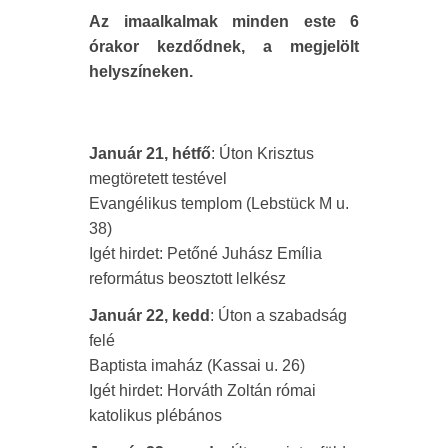
Az imaalkalmak minden este 6
órakor kezdődnek, a megjelölt
helyszíneken.
Január 21, hétfő
: Úton Krisztus
megtöretett testével
Evangélikus templom (Lebstück M u.
38)
Igét hirdet: Petőné Juhász Emília
református beosztott lelkész
Január 22
, kedd
: Úton a szabadság
felé
Baptista imaház (Kassai u. 26)
Igét hirdet: Horváth Zoltán római
katolikus plébános