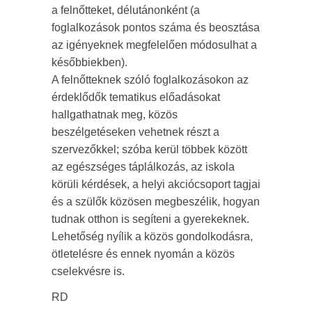
a felnőtteket, délutánonként (a
foglalkozások pontos száma és beosztása
az igényeknek megfelelően módosulhat a
későbbiekben).
A felnőtteknek szóló foglalkozásokon az
érdeklődők tematikus előadásokat
hallgathatnak meg, közös
beszélgetéseken vehetnek részt a
szervezőkkel; szóba kerül többek között
az egészséges táplálkozás, az iskola
körüli kérdések, a helyi akciócsoport tagjai
és a szülők közösen megbeszélik, hogyan
tudnak otthon is segíteni a gyerekeknek.
Lehetőség nyílik a közös gondolkodásra,
ötletelésre és ennek nyomán a közös
cselekvésre is.
RD