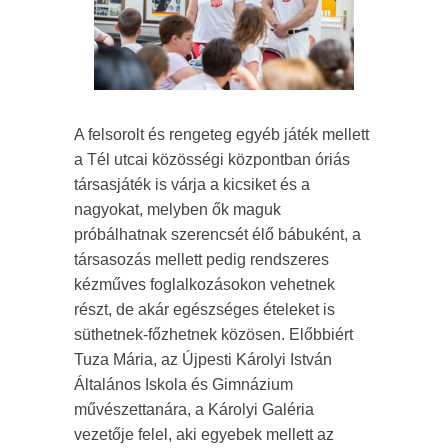
A felsorolt és rengeteg egyéb játék mellett
a Tél utcai közösségi központban óriás
társasjáték is várja a kicsiket és a
nagyokat, melyben ők maguk
próbálhatnak szerencsét élő bábuként, a
társasozás mellett pedig rendszeres
kézműves foglalkozásokon vehetnek
részt, de akár egészséges ételeket is
süthetnek-főzhetnek közösen. Előbbiért
Tuza Mária, az Újpesti Károlyi István
Általános Iskola és Gimnázium
művészettanára, a Károlyi Galéria
vezetője felel, aki egyebek mellett az