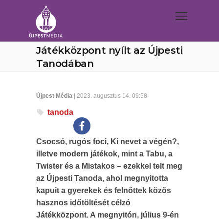
Játékközpont nyílt az Újpesti
Tanodában
Újpest Média
| 2023. augusztus 14. 09:58
tanoda
Csocsó, rugós foci, Ki nevet a végén?,
illetve modern játékok, mint a Tabu, a
Twister és a Mistakos – ezekkel telt meg
az Újpesti Tanoda, ahol megnyitotta
kapuit a gyerekek és felnőttek közös
hasznos időtöltését célzó
Játékközpont. A megnyitón, július 9-én