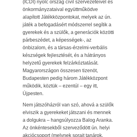
(ICDI) nyolc ország civil szervezeteivel és
önkormányzataival együttműködve
alapított Játékközpontokat, melyek az ún.
játék a befogadásért módszerrel segítik a
gyerekek és a szülők, a generációk közötti
párbeszédet, a képességek-, az
önbizalom, és a társas-érzelmi-verbális
készségek fejlesztését, és a hátrányos
helyzetű gyerekek felzárkóztatását.
Magyarországon összesen tizenöt,
Budapesten pedig három Játékközpont
működik, köztük – ezentúl – egy itt,
Újpesten.
Nem játszóházról van szó, ahová a szülők
elviszik a gyerekeket játszani és mennek
a dolgukra – hangsúlyozza Balog Aranka.
Az önkéntesekből szerveződött ún. helyi
akciócsoport (melynek sorait tanárok,