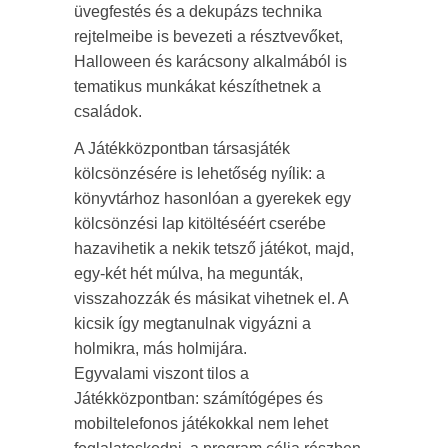
üvegfestés és a dekupázs technika
rejtelmeibe is bevezeti a résztvevőket,
Halloween és karácsony alkalmából is
tematikus munkákat készíthetnek a
családok.
A Játékközpontban társasjáték
kölcsönzésére is lehetőség nyílik: a
könyvtárhoz hasonlóan a gyerekek egy
kölcsönzési lap kitöltéséért cserébe
hazavihetik a nekik tetsző játékot, majd,
egy-két hét múlva, ha megunták,
visszahozzák és másikat vihetnek el. A
kicsik így megtanulnak vigyázni a
holmikra, más holmijára.
Egyvalami viszont tilos a
Játékközpontban: számítógépes és
mobiltelefonos játékokkal nem lehet