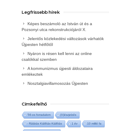
Legfrissebb hírek
Képes beszámoló az István út és a
Pozsonyi utca rekonstrukciójáról X.
Jelentős közlekedési változások várhatók
Újpesten hétfőtől
Nyáron is résen kell lenni az online
csalókkal szemben
A kommunizmus újpesti áldozataira
emlékeztek
Nosztalgiavillamosozás Újpesten
Címkefelhő
'56-os forradalom
(V)észjelzés
- Rálátás Kiállítás Kiállítás
1 év
10 millió fa