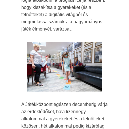
foglalatoskodni, a program célja részben,
hogy kiszakítsa a gyerekeket (és a
felnőtteket) a digitális világból és
megmutassa számukra a hagyományos
játék élményét, varázsát.
A Játékközpont egészen decemberig várja
az érdeklődőket, havi tizennégy
alkalommal a gyerekeket és a felnőtteket
közösen, hét alkalommal pedig kizárólag