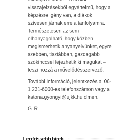
visszajelzésekből egyértelmű, hogy a
képzésre igény van, a diákok
szívesen járnak erre a tanfolyamra.
Természetesen az sem
elhanyagolható, hogy közben
megismerhetik anyanyelvünket, egyre
szebben, tisztábban, gazdagabb
szókinccsel fejezhetik ki magukat –
teszi hozzá a művelődésszervező.
További információ, jelentkezés a 06-
1 231-6000-es telefonszámon vagy a
katona.gyongyi@ujkk.hu címen.
G. R.
Legfrissebb hírek