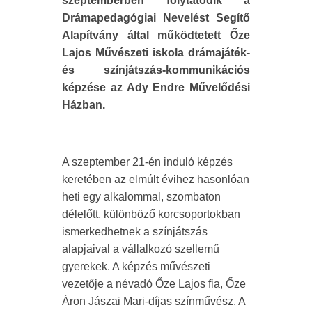
szeptemberben folytatódik a
Drámapedagógiai Nevelést Segítő
Alapítvány által működtetett Őze
Lajos Művészeti iskola drámajáték-
és színjátszás-kommunikációs
képzése az Ady Endre Művelődési
Házban.
A szeptember 21-én induló képzés
keretében az elmúlt évihez hasonlóan
heti egy alkalommal, szombaton
délelőtt, különböző korcsoportokban
ismerkedhetnek a színjátszás
alapjaival a vállalkozó szellemű
gyerekek. A képzés művészeti
vezetője a névadó Őze Lajos fia, Őze
Áron Jászai Mari-díjas színművész. A