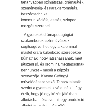
tananyagban színjátszás, drámajáték,
személyiség- és karakterformálás,
beszédtechnika,
kommunikációfejlesztés, színpadi
mozgás szerepel.
– A gyerekek drámapedagógiai
szakemberek, színművészek
segítségével heti egy alkalommal
másfél órára különböző szerepekbe
bújhatnak, hogy játszhassanak, mert
játszani jó, és öröm, ha megtapsolnak
bennünket – mesél a képzés
szervezője, Katona Gyöngyi
művelődésszervező. Tapasztalataik
szerint a gyerekek kivétel nélkül úgy
érzik, hogy jó egy közös játékban,
alkotásban részt venni, egy produkció
alkotójává válni. – A szülői