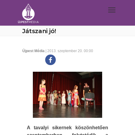
Játszani jó!
Újpest Média
| 2013. szeptember 20. 00:00
A tavalyi sikernek köszönhetően