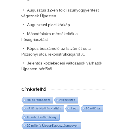
Augusztus 12-én földi szúnyoggyérítést
végeznek Újpesten
Augusztusi piaci körkép
Másodfokúra mérsékelték a
hőségriasztást
Képes beszámoló az István út és a
Pozsonyi utca rekonstrukciójáról X.
Jelentős közlekedési változások várhatók
Újpesten hétfőtől
Címkefelhő
'56-os forradalom
(V)észjelzés
- Rálátás Kiállítás Kiállítás
1 év
10 millió fa
10 millió Fa Alapítvány
10 millió fa Újpest-Káposztásmegyer