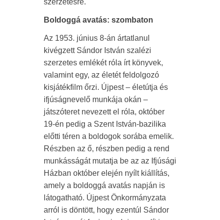
szerzetesre.
Boldoggá avatás: szombaton
Az 1953. június 8-án ártatlanul
kivégzett Sándor István szalézi
szerzetes emlékét róla írt könyvek,
valamint egy, az életét feldolgozó
kisjátékfilm őrzi. Újpest – életútja és
ifjúságnevelő munkája okán –
játszóteret nevezett el róla, október
19-én pedig a Szent István-bazilika
előtti téren a boldogok sorába emelik.
Részben az ő, részben pedig a rend
munkásságát mutatja be az az Ifjúsági
Házban október elején nyílt kiállítás,
amely a boldoggá avatás napján is
látogatható. Újpest Önkormányzata
arról is döntött, hogy ezentúl Sándor