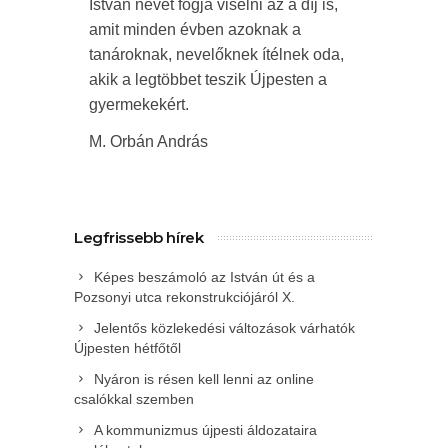
István nevét fogja viselni az a díj is,
amit minden évben azoknak a
tanároknak, nevelőknek ítélnek oda,
akik a legtöbbet teszik Újpesten a
gyermekekért.
M. Orbán András
Legfrissebb hírek
Képes beszámoló az István út és a
Pozsonyi utca rekonstrukciójáról X.
Jelentős közlekedési változások várhatók
Újpesten hétfőtől
Nyáron is résen kell lenni az online
csalókkal szemben
A kommunizmus újpesti áldozataira