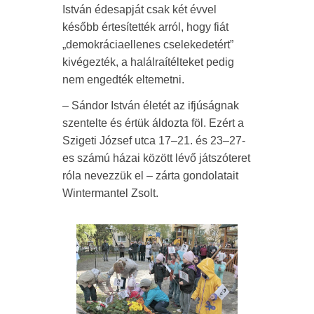
István édesapját csak két évvel
később értesítették arról, hogy fiát
„demokráciaellenes cselekedetért”
kivégezték, a halálraítélteket pedig
nem engedték eltemetni.
– Sándor István életét az ifjúságnak
szentelte és értük áldozta föl. Ezért a
Szigeti József utca 17–21. és 23–27-
es számú házai között lévő játszóteret
róla nevezzük el – zárta gondolatait
Wintermantel Zsolt.