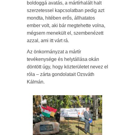
boldoggá avatás, a mártírhalált halt
szerzetessel kapcsolatban pedig azt
mondta, hitében erős, állhatatos
ember volt, aki bár megtehette volna,
mégsem menekült el, szembenézett
azzal, ami itt várt rá.
Az önkormányzat a mártír
tevékenysége és helytállása okán
döntött úgy, hogy közterületet nevez el
róla – zárta gondolatait Ozsváth
Kálmán.