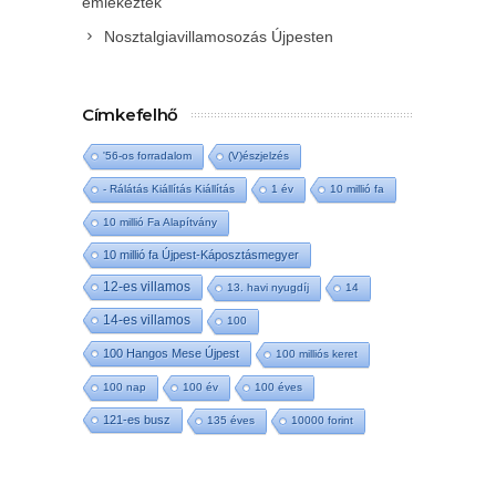
emlékeztek
Nosztalgiavillamosozás Újpesten
Címkefelhő
'56-os forradalom
(V)észjelzés
- Rálátás Kiállítás Kiállítás
1 év
10 millió fa
10 millió Fa Alapítvány
10 millió fa Újpest-Káposztásmegyer
12-es villamos
13. havi nyugdíj
14
14-es villamos
100
100 Hangos Mese Újpest
100 milliós keret
100 nap
100 év
100 éves
121-es busz
135 éves
10000 forint