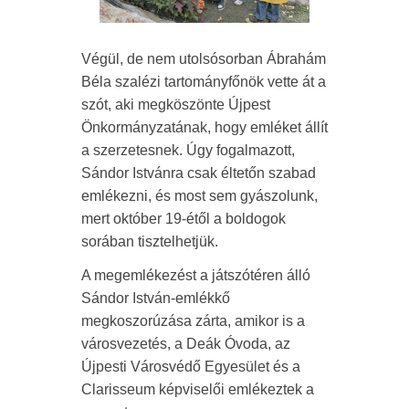
Végül, de nem utolsósorban Ábrahám
Béla szalézi tartományfőnök vette át a
szót, aki megköszönte Újpest
Önkormányzatának, hogy emléket állít
a szerzetesnek. Úgy fogalmazott,
Sándor Istvánra csak éltetőn szabad
emlékezni, és most sem gyászolunk,
mert október 19-étől a boldogok
sorában tisztelhetjük.
A megemlékezést a játszótéren álló
Sándor István-emlékkő
megkoszorúzása zárta, amikor is a
városvezetés, a Deák Óvoda, az
Újpesti Városvédő Egyesület és a
Clarisseum képviselői emlékeztek a