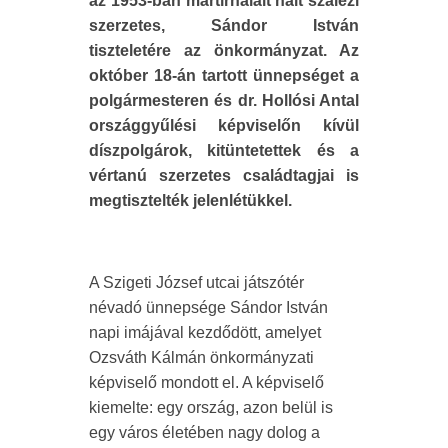
az 1953-ban mártírhalált halt szalézi
szerzetes, Sándor István
tiszteletére az önkormányzat. Az
október 18-án tartott ünnepséget a
polgármesteren és dr. Hollósi Antal
országgyűlési képviselőn kívül
díszpolgárok, kitüntetettek és a
vértanú szerzetes családtagjai is
megtisztelték jelenlétükkel.
A Szigeti József utcai játszótér
névadó ünnepsége Sándor István
napi imájával kezdődött, amelyet
Ozsváth Kálmán önkormányzati
képviselő mondott el. A képviselő
kiemelte: egy ország, azon belül is
egy város életében nagy dolog a