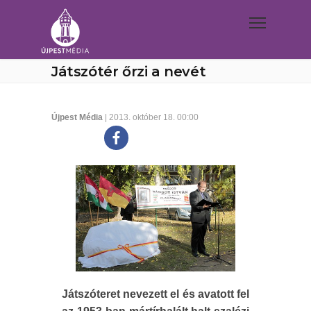
Játszótér őrzi a nevét
Újpest Média
| 2013. október 18. 00:00
Játszóteret nevezett el és avatott fel