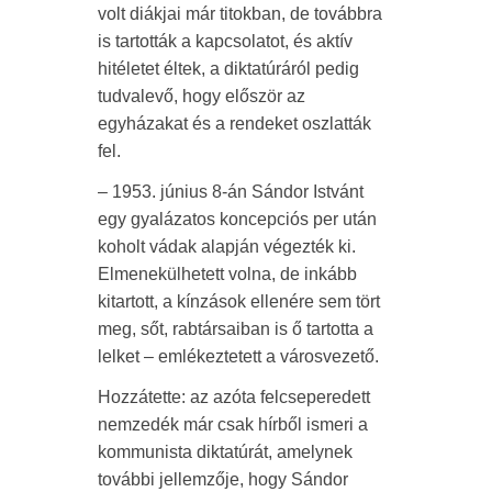
volt diákjai már titokban, de továbbra
is tartották a kapcsolatot, és aktív
hitéletet éltek, a diktatúráról pedig
tudvalevő, hogy először az
egyházakat és a rendeket oszlatták
fel.
– 1953. június 8-án Sándor Istvánt
egy gyalázatos koncepciós per után
koholt vádak alapján végezték ki.
Elmenekülhetett volna, de inkább
kitartott, a kínzások ellenére sem tört
meg, sőt, rabtársaiban is ő tartotta a
lelket – emlékeztetett a városvezető.
Hozzátette: az azóta felcseperedett
nemzedék már csak hírből ismeri a
kommunista diktatúrát, amelynek
további jellemzője, hogy Sándor