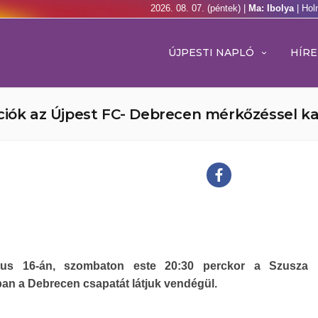
2026. 08. 07. (péntek) |
Ma: Ibolya
| Hol
ÚJPESTI NAPLÓ
HÍRE
ciók az Újpest FC- Debrecen mérkőzéssel k
tus 16-án, szombaton este 20:30 perckor a Szusza 
an a Debrecen csapatát látjuk vendégül.