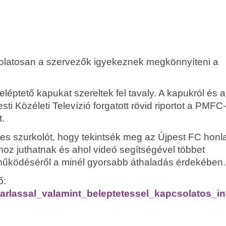
solatosan a szervezők igyekeznek megkönnyíteni a
léptető kapukat szereltek fel tavaly. A kapukról és a
ti Közéleti Televízió forgatott rövid riportot a PMFC-
t.
es szurkolót, hogy tekintsék meg
az Újpest FC honla
hoz juthatnak és ahol videó segítségével többet
 működéséről
a minél gyorsabb áthaladás érdekében.
ő:
asarlassal_valamint_beleptetessel_kapcsolatos_i