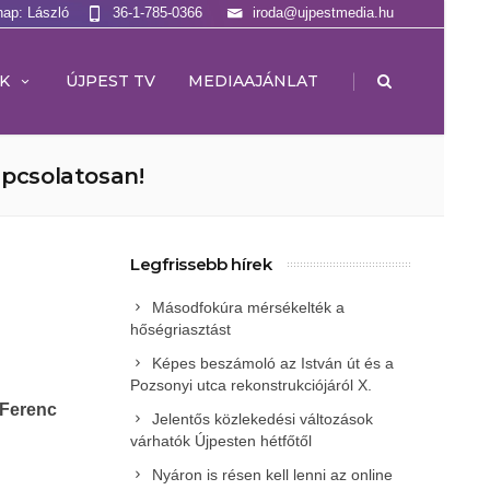
nap: László
36-1-785-0366
iroda@ujpestmedia.hu
|
K
ÚJPEST TV
MEDIAAJÁNLAT
apcsolatosan!
Legfrissebb hírek
Másodfokúra mérsékelték a
hőségriasztást
Képes beszámoló az István út és a
Pozsonyi utca rekonstrukciójáról X.
Ferenc
Jelentős közlekedési változások
várhatók Újpesten hétfőtől
Nyáron is résen kell lenni az online