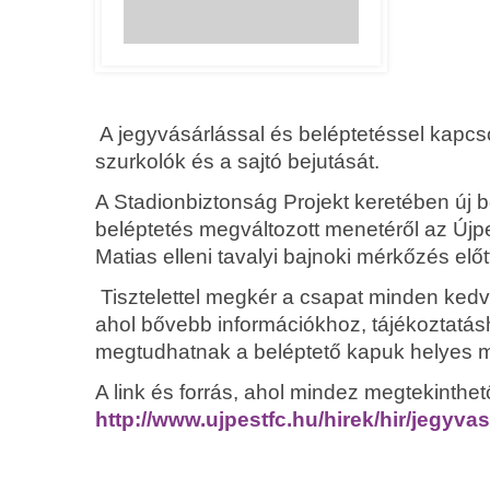
A jegyvásárlással és beléptetéssel kapc
szurkolók és a sajtó bejutását.
A Stadionbiztonság Projekt keretében új be
beléptetés megváltozott menetéről az Újpes
Matias elleni tavalyi bajnoki mérkőzés előt
Tisztelettel megkér a csapat minden kedv
ahol bővebb információkhoz, tájékoztatás
megtudhatnak a beléptető kapuk helyes
A link és forrás, ahol mindez megtekinthet
http://www.ujpestfc.hu/hirek/hir/jegyv