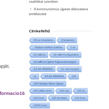
csalókkal szemben
A kommunizmus újpesti áldozataira
emlékeztek
Címkefelhő
'56-os forradalom
(V)észjelzés
- Rálátás Kiállítás Kiállítás
1 év
10 millió fa
10 millió Fa Alapítvány
10 millió fa Újpest-Káposztásmegyer
pját,
12-es villamos
13. havi nyugdíj
14-es villamos
14
100
100 Hangos Mese Újpest
100 milliós keret
100 nap
100 év
nformacio16
121-es busz
100 éves
135 éves
10000 forint