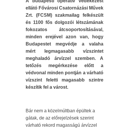
A budapesti operatív védekezést
ellátó Fővárosi Csatornázási Művek
Zrt. (FCSM) szakmailag felkészült
és 1100 fős dolgozói létszámának
fokozatos átcsoportosításával,
minden erejével azon van, hogy
Budapestet megvédje a valaha
mért legmagasabb vízszintet
meghaladó árvízzel szemben. A
tetőzés megérkezése előtt a
védvonal minden pontján a várható
vízszint feletti magasabb szintre
készítik fel a várost.
Bár nem a közelmúltban épültek a
gátak, de az előrejelzések szerint
várható rekord magasságú árvízzel