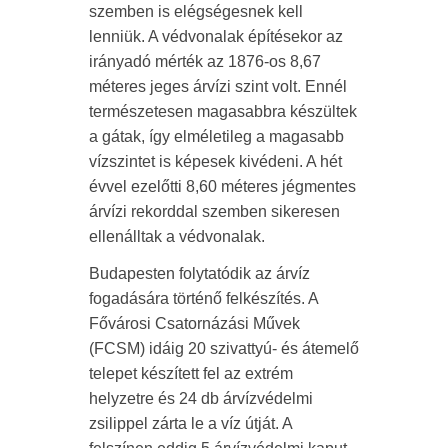
szemben is elégségesnek kell
lenniük. A védvonalak építésekor az
irányadó mérték az 1876-os 8,67
méteres jeges árvízi szint volt. Ennél
természetesen magasabbra készültek
a gátak, így elméletileg a magasabb
vízszintet is képesek kivédeni. A hét
évvel ezelőtti 8,60 méteres jégmentes
árvízi rekorddal szemben sikeresen
ellenálltak a védvonalak.
Budapesten folytatódik az árvíz
fogadására történő felkészítés. A
Fővárosi Csatornázási Művek
(FCSM) idáig 20 szivattyú- és átemelő
telepet készített fel az extrém
helyzetre és 24 db árvízvédelmi
zsilippel zárta le a víz útját. A