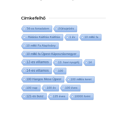
Címkefelhő
'56-os forradalom
(V)észjelzés
- Rálátás Kiállítás Kiállítás
1 év
10 millió fa
10 millió Fa Alapítvány
10 millió fa Újpest-Káposztásmegyer
12-es villamos
13. havi nyugdíj
14
14-es villamos
100
100 Hangos Mese Újpest
100 milliós keret
100 nap
100 év
100 éves
121-es busz
135 éves
10000 forint