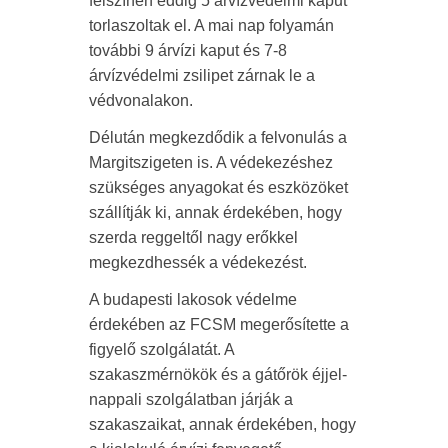
felszínen eddig 5 árvízvédelmi kaput
torlaszoltak el. A mai nap folyamán
további 9 árvízi kaput és 7-8
árvízvédelmi zsilipet zárnak le a
védvonalakon.
Délután megkezdődik a felvonulás a
Margitszigeten is. A védekezéshez
szükséges anyagokat és eszközöket
szállítják ki, annak érdekében, hogy
szerda reggeltől nagy erőkkel
megkezdhessék a védekezést.
A budapesti lakosok védelme
érdekében az FCSM megerősítette a
figyelő szolgálatát. A
szakaszmérnökök és a gátőrök éjjel-
nappali szolgálatban járják a
szakaszaikat, annak érdekében, hogy