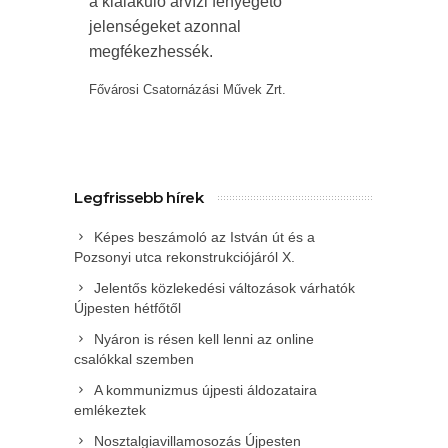
a kialakuló árvízi fenyegető
jelenségeket azonnal
megfékezhessék.
Fővárosi Csatornázási Művek Zrt.
Legfrissebb hírek
Képes beszámoló az István út és a
Pozsonyi utca rekonstrukciójáról X.
Jelentős közlekedési változások várhatók
Újpesten hétfőtől
Nyáron is résen kell lenni az online
csalókkal szemben
A kommunizmus újpesti áldozataira
emlékeztek
Nosztalgiavillamosozás Újpesten