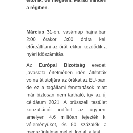
eltörlik, de mégsem. Marad minden
a régiben.
Március 31
-én, vasárnap hajnalban
2:00 órakor 3:00 órára kell
előreállítani az órát, ekkor kezdődik a
nyári időszámítás.
Az
Európai
Bizottság
eredeti
javaslata értelmében idén állították
volna át utoljára az órákat az EU-ban,
de ez a tagállami fenntartások miatt
már biztosan nem tartható, így az új
céldátum 2021. A brüsszeli testület
konzultációt indított az ügyben,
amelyen 4,6 millióan fejezték ki
véleményüket, és 80 százalék a
megszüntetése mellett foglalt állást.