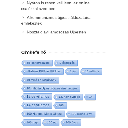
Nyáron is résen kell lenni az online
csalókkal szemben
A kommunizmus újpesti áldozataira
emlékeztek
Nosztalgiavillamosozás Újpesten
Címkefelhő
'56-os forradalom
(V)észjelzés
- Rálátás Kiállítás Kiállítás
1 év
10 millió fa
10 millió Fa Alapítvány
10 millió fa Újpest-Káposztásmegyer
12-es villamos
13. havi nyugdíj
14
14-es villamos
100
100 Hangos Mese Újpest
100 milliós keret
100 nap
100 év
100 éves