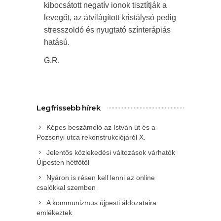
kibocsátott negatív ionok tisztítják a
levegőt, az átvilágított kristálysó pedig
stresszoldó és nyugtató színterápiás
hatású.
G.R.
Legfrissebb hírek
Képes beszámoló az István út és a
Pozsonyi utca rekonstrukciójáról X.
Jelentős közlekedési változások várhatók
Újpesten hétfőtől
Nyáron is résen kell lenni az online
csalókkal szemben
A kommunizmus újpesti áldozataira
emlékeztek