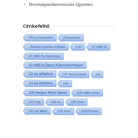
Nosztalgiavillamosozás Újpesten
Címkefelhő
'56-os forradalom
(V)észjelzés
- Rálátás Kiállítás Kiállítás
1 év
10 millió fa
10 millió Fa Alapítvány
10 millió fa Újpest-Káposztásmegyer
12-es villamos
13. havi nyugdíj
14
14-es villamos
100
100 Hangos Mese Újpest
100 milliós keret
100 nap
100 év
100 éves
121-es busz
135 éves
10000 forint