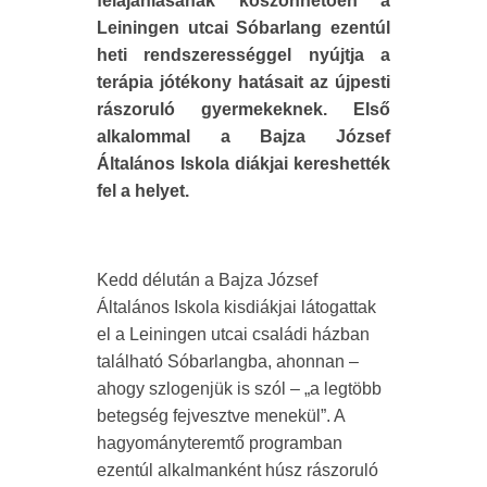
felajánlásának köszönhetően a
Leiningen utcai Sóbarlang ezentúl
heti rendszerességgel nyújtja a
terápia jótékony hatásait az újpesti
rászoruló gyermekeknek. Első
alkalommal a Bajza József
Általános Iskola diákjai kereshették
fel a helyet.
Kedd délután a Bajza József
Általános Iskola kisdiákjai látogattak
el a Leiningen utcai családi házban
található Sóbarlangba, ahonnan –
ahogy szlogenjük is szól – „a legtöbb
betegség fejvesztve menekül”. A
hagyományteremtő programban
ezentúl alkalmanként húsz rászoruló