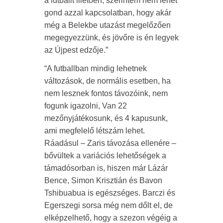
a futballt illetően, szerintem nem lehet
gond azzal kapcsolatban, hogy akár
még a Belekbe utazást megelőzően
megegyezzünk, és jövőre is én legyek
az Újpest edzője.”
“A futballban mindig lehetnek
változások, de normális esetben, ha
nem lesznek fontos távozóink, nem
fogunk igazolni, Van 22
mezőnyjátékosunk, és 4 kapusunk,
ami megfelelő létszám lehet.
Ráadásul – Zaris távozása ellenére –
bővültek a variációs lehetőségek a
támadósorban is, hiszen már Lázár
Bence, Simon Krisztián és Bavon
Tshibuabua is egészséges. Barczi és
Egerszegi sorsa még nem dőlt el, de
elképzelhető, hogy a szezon végéig a