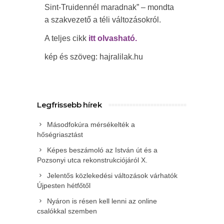
Sint-Truidennél maradnak” – mondta
a szakvezető a téli változásokról.
A teljes cikk
itt olvasható.
kép és szöveg: hajralilak.hu
Legfrissebb hírek
Másodfokúra mérsékelték a
hőségriasztást
Képes beszámoló az István út és a
Pozsonyi utca rekonstrukciójáról X.
Jelentős közlekedési változások várhatók
Újpesten hétfőtől
Nyáron is résen kell lenni az online
csalókkal szemben