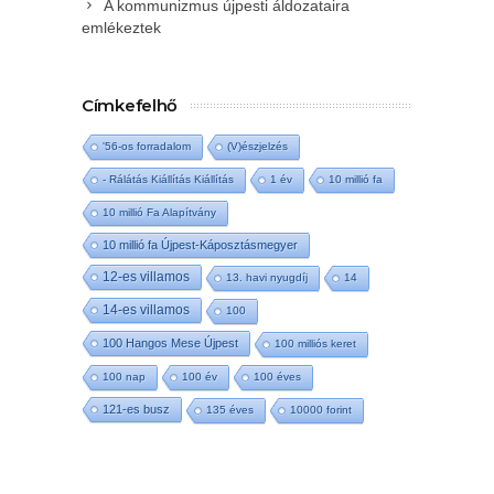
A kommunizmus újpesti áldozataira
emlékeztek
Címkefelhő
'56-os forradalom
(V)észjelzés
- Rálátás Kiállítás Kiállítás
1 év
10 millió fa
10 millió Fa Alapítvány
10 millió fa Újpest-Káposztásmegyer
12-es villamos
13. havi nyugdíj
14
14-es villamos
100
100 Hangos Mese Újpest
100 milliós keret
100 nap
100 év
100 éves
121-es busz
135 éves
10000 forint