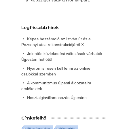
Legfrissebb hírek
Képes beszámoló az István út és a
Pozsonyi utca rekonstrukciójáról X.
Jelentős közlekedési változások várhatók
Újpesten hétfőtől
Nyáron is résen kell lenni az online
csalókkal szemben
A kommunizmus újpesti áldozataira
emlékeztek
Nosztalgiavillamosozás Újpesten
Címkefelhő
'56-os forradalom
(V)észjelzés