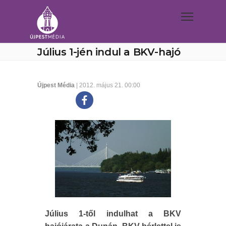
Július 1-jén indul a BKV-hajó
Újpest Média
| 2012. május 21. 00:00
Július 1-től indulhat a BKV