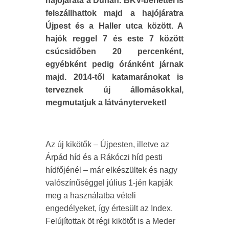
hajójárata a Dunán. BKV-bérlettel is
felszállhattok majd a hajójáratra
Újpest és a Haller utca között. A
hajók reggel 7 és este 7 között
csúcsidőben 20 percenként,
egyébként pedig óránként járnak
majd. 2014-től katamaránokat is
terveznek új állomásokkal,
megmutatjuk a látványterveket!
Az új kikötők – Újpesten, illetve az
Árpád híd és a Rákóczi híd pesti
hídfőjénél – már elkészültek és nagy
valószínűséggel július 1-jén kapják
meg a használatba vételi
engedélyeket, így értesült az Index.
Felújítottak öt régi kikötőt is a Meder