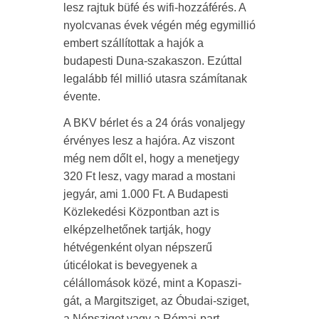
lesz rajtuk büfé és wifi-hozzáférés. A
nyolcvanas évek végén még egymillió
embert szállítottak a hajók a
budapesti Duna-szakaszon. Ezúttal
legalább fél millió utasra számítanak
évente.
A BKV bérlet és a 24 órás vonaljegy
érvényes lesz a hajóra. Az viszont
még nem dőlt el, hogy a menetjegy
320 Ft lesz, vagy marad a mostani
jegyár, ami 1.000 Ft. A Budapesti
Közlekedési Központban azt is
elképzelhetőnek tartják, hogy
hétvégenként olyan népszerű
úticélokat is bevegyenek a
célállomások közé, mint a Kopaszi-
gát, a Margitsziget, az Óbudai-sziget,
a Népsziget vagy a Római-part.