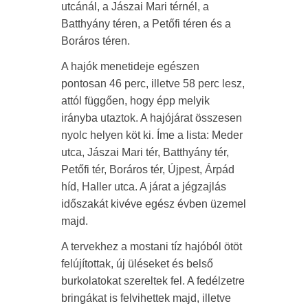
utcánál, a Jászai Mari térnél, a
Batthyány téren, a Petőfi téren és a
Boráros téren.
A hajók menetideje egészen
pontosan 46 perc, illetve 58 perc lesz,
attól függően, hogy épp melyik
irányba utaztok. A hajójárat összesen
nyolc helyen köt ki. Íme a lista: Meder
utca, Jászai Mari tér, Batthyány tér,
Petőfi tér, Boráros tér, Újpest, Árpád
híd, Haller utca. A járat a jégzajlás
időszakát kivéve egész évben üzemel
majd.
A tervekhez a mostani tíz hajóból ötöt
felújítottak, új üléseket és belső
burkolatokat szereltek fel. A fedélzetre
bringákat is felvihettek majd, illetve