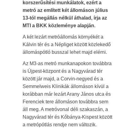
korszerűsítési munkálatok, ezért a
metró az említett két állomáson július
13-tól megállás nélkül áthalad, írja az
MTI a BKK közleménye alapján.
A két lezárt metróállomás környékét a
Kálvin tér és a Népliget között közlekedő
állomáspótló busszal lehet majd elérni.
Az M3-as metró munkanapokon továbbra
is Újpest-központ és a Nagyvárad tér
között jár majd, a Corvin-negyed és a
Semmelweis Klinikák állomáson kívül a
korábban már lezárt Arany János utca és
Ferenciek tere állomáson továbbra sem
áll meg. A metróvonal déli szakaszán, a
Nagyvárad tér és Kőbánya-Kispest között
a metrópótlás rendje nem változik.