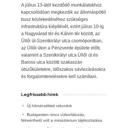
A július 13-ától kezdődő munkálatokhoz
kapcsolódóan megkezdik az állomáspótló
busz közlekedéséhez szükséges
infrastruktúra kiépítését, ezért július 10-ig
a Nagyvárad tér és Kálvin tér között, az
Üllői út-Szentkirályi utca csomópontban,
az Üllői úton a Pénzverde épülete előtt,
valamint a Szentkirályi utca Üllői út és
Baross utca közötti szakaszán
útszűkületekre, időszakos sávlezárásokra
és forgalomterelésekre kell számítani.
Legfrissebb hírek
Új hőmérsékleti rekordok
Budapesten nincs vízkorlátozás,
félreérthető volt a minisztérium tájékoztatása