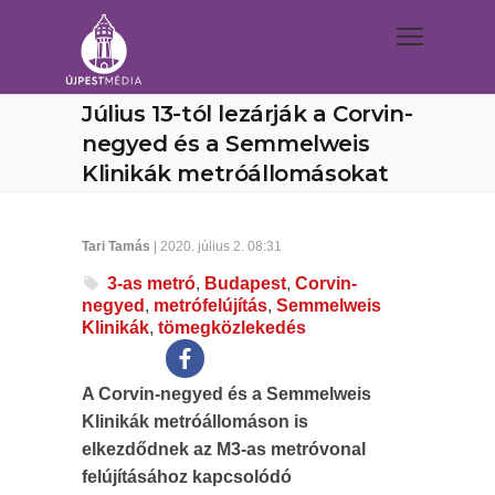
Július 13-tól lezárják a Corvin-
negyed és a Semmelweis
Klinikák metróállomásokat
Tari Tamás
| 2020. július 2. 08:31
3-as metró
,
Budapest
,
Corvin-
negyed
,
metrófelújítás
,
Semmelweis
Klinikák
,
tömegközlekedés
A Corvin-negyed és a Semmelweis
Klinikák metróállomáson is
elkezdődnek az M3-as metróvonal
felújításához kapcsolódó