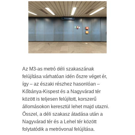
Az M3-as metró déli szakaszának
felújítása várhatóan idén őszre véget ér,
így – az északi részhez hasonlóan –
Kőbánya-Kispest és a Nagyvárad tér
között is teljesen felújított, korszerű
állomásokon keresztül lehet majd utazni.
Ősszel, a déli szakasz átadása után a
Nagyvárad tér és a Lehel tér között
folytatódik a metróvonal felújítása.