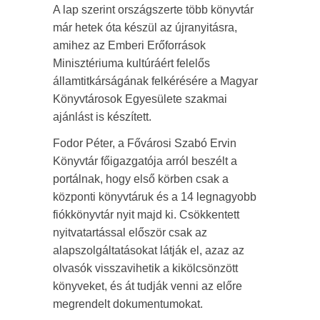
A lap szerint országszerte több könyvtár
már hetek óta készül az újranyitásra,
amihez az Emberi Erőforrások
Minisztériuma kultúráért felelős
államtitkárságának felkérésére a Magyar
Könyvtárosok Egyesülete szakmai
ajánlást is készített.
Fodor Péter, a Fővárosi Szabó Ervin
Könyvtár főigazgatója arról beszélt a
portálnak, hogy első körben csak a
központi könyvtáruk és a 14 legnagyobb
fiókkönyvtár nyit majd ki. Csökkentett
nyitvatartással először csak az
alapszolgáltatásokat látják el, azaz az
olvasók visszavihetik a kikölcsönzött
könyveket, és át tudják venni az előre
megrendelt dokumentumokat.