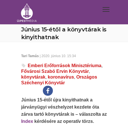
Június 15-étől a könyvtárak is
kinyithatnak
Tari Tamás
| 2020. június 10. 15:34
Emberi Erőforrások Minisztériuma
,
Fővárosi Szabó Ervin Könyvtár
,
könyvtárak
,
koronavírus
,
Országos
Széchenyi Könyvtár
Június 15-étől újra kinyithatnak a
járványügyi vészhelyzet kezdete óta
zárva tartó könyvtárak is – válaszolta az
Index
kérdésére az operatív törzs.