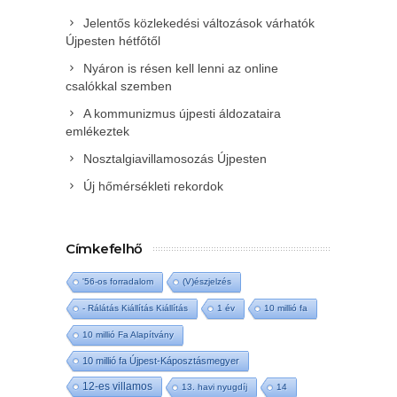
Jelentős közlekedési változások várhatók
Újpesten hétfőtől
Nyáron is résen kell lenni az online
csalókkal szemben
A kommunizmus újpesti áldozataira
emlékeztek
Nosztalgiavillamosozás Újpesten
Új hőmérsékleti rekordok
Címkefelhő
'56-os forradalom
(V)észjelzés
- Rálátás Kiállítás Kiállítás
1 év
10 millió fa
10 millió Fa Alapítvány
10 millió fa Újpest-Káposztásmegyer
12-es villamos
13. havi nyugdíj
14