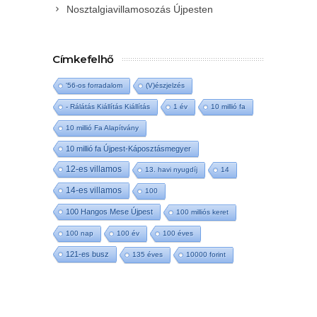
Nosztalgiavillamosozás Újpesten
Címkefelhő
'56-os forradalom
(V)észjelzés
- Rálátás Kiállítás Kiállítás
1 év
10 millió fa
10 millió Fa Alapítvány
10 millió fa Újpest-Káposztásmegyer
12-es villamos
13. havi nyugdíj
14
14-es villamos
100
100 Hangos Mese Újpest
100 milliós keret
100 nap
100 év
100 éves
121-es busz
135 éves
10000 forint