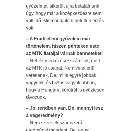
győzelmet, sikerült újra betalálnunk
úgy, hogy már a középkezdésre sem
volt idő. Mit mondjak, hihetetlen érzés
volt!
– A Fradi elleni győzelem már
történelem, hiszen pénteken este
az MTK fiataljai várnak benneteket.
– Nehéz mérkőzésre számítok, mert
az MTK jó csapat. Nem véletlenül
veretlenek. De, mi is egyre jobbak
vagyunk, és biztos vagyok abban,
hogy a Hungária körútról is győztesen
távozunk.
– Jó, rendben van. De, mennyi lesz
a végeredmény?
– Nem szeretek számszerű
eredményt mondani. De, annyit