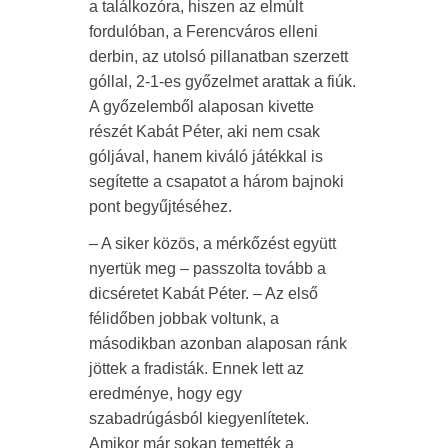
a találkozóra, hiszen az elmúlt
fordulóban, a Ferencváros elleni
derbin, az utolsó pillanatban szerzett
góllal, 2-1-es győzelmet arattak a fiúk.
A győzelemből alaposan kivette
részét Kabát Péter, aki nem csak
góljával, hanem kiváló játékkal is
segítette a csapatot a három bajnoki
pont begyűjtéséhez.
– A siker közös, a mérkőzést együtt
nyertük meg – passzolta tovább a
dicséretet Kabát Péter. – Az első
félidőben jobbak voltunk, a
másodikban azonban alaposan ránk
jöttek a fradisták. Ennek lett az
eredménye, hogy egy
szabadrúgásból kiegyenlítetek.
Amikor már sokan temették a