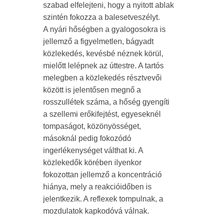
szabad elfelejteni, hogy a nyitott ablak
szintén fokozza a balesetveszélyt.
A nyári hőségben a gyalogosokra is
jellemző a figyelmetlen, bágyadt
közlekedés, kevésbé néznek körül,
mielőtt lelépnek az úttestre. A tartós
melegben a közlekedés résztvevői
között is jelentősen megnő a
rosszullétek száma, a hőség gyengíti
a szellemi erőkifejtést, egyeseknél
tompaságot, közönyösséget,
másoknál pedig fokozódó
ingerlékenységet válthat ki. A
közlekedők körében ilyenkor
fokozottan jellemző a koncentráció
hiánya, mely a reakcióidőben is
jelentkezik. A reflexek tompulnak, a
mozdulatok kapkodóvá válnak.