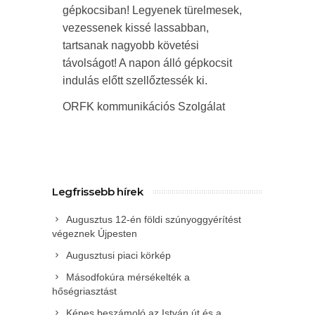
gépkocsiban! Legyenek türelmesek,
vezessenek kissé lassabban,
tartsanak nagyobb követési
távolságot! A napon álló gépkocsit
indulás előtt szellőztessék ki.
ORFK kommunikációs Szolgálat
Legfrissebb hírek
Augusztus 12-én földi szúnyoggyérítést
végeznek Újpesten
Augusztusi piaci körkép
Másodfokúra mérsékelték a
hőségriasztást
Képes beszámoló az István út és a