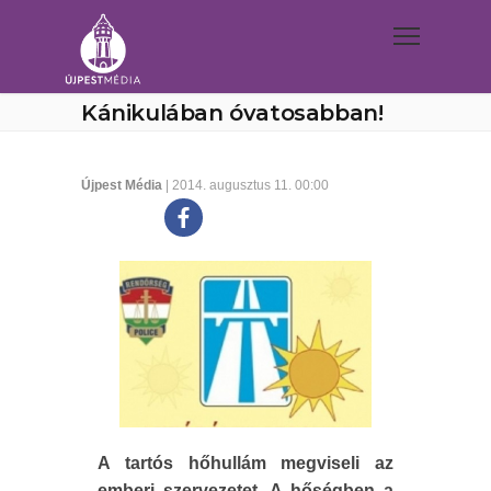
Kánikulában óvatosabban!
Újpest Média
| 2014. augusztus 11. 00:00
A tartós hőhullám megviseli az
emberi szervezetet. A hőségben a