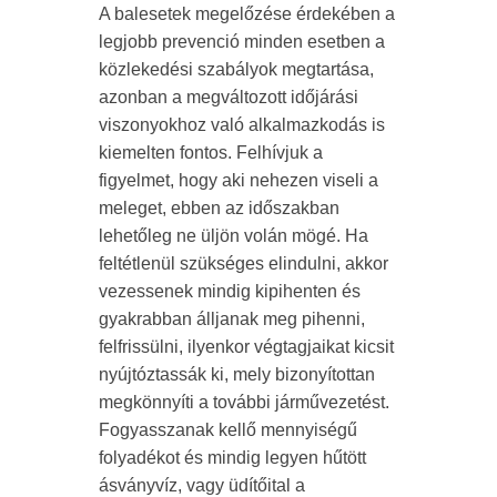
A balesetek megelőzése érdekében a
legjobb prevenció minden esetben a
közlekedési szabályok megtartása,
azonban a megváltozott időjárási
viszonyokhoz való alkalmazkodás is
kiemelten fontos. Felhívjuk a
figyelmet, hogy aki nehezen viseli a
meleget, ebben az időszakban
lehetőleg ne üljön volán mögé. Ha
feltétlenül szükséges elindulni, akkor
vezessenek mindig kipihenten és
gyakrabban álljanak meg pihenni,
felfrissülni, ilyenkor végtagjaikat kicsit
nyújtóztassák ki, mely bizonyítottan
megkönnyíti a további járművezetést.
Fogyasszanak kellő mennyiségű
folyadékot és mindig legyen hűtött
ásványvíz, vagy üdítőital a