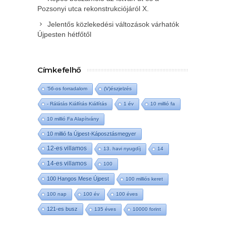
Pozsonyi utca rekonstrukciójáról X.
Jelentős közlekedési változások várhatók
Újpesten hétfőtől
Címkefelhő
'56-os forradalom
(V)észjelzés
- Rálátás Kiállítás Kiállítás
1 év
10 millió fa
10 millió Fa Alapítvány
10 millió fa Újpest-Káposztásmegyer
12-es villamos
13. havi nyugdíj
14
14-es villamos
100
100 Hangos Mese Újpest
100 milliós keret
100 nap
100 év
100 éves
121-es busz
135 éves
10000 forint