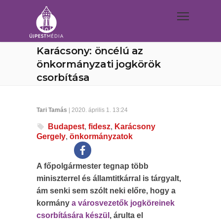
Karácsony: öncélú az
önkormányzati jogkörök
csorbítása
Tari Tamás
| 2020. április 1. 13:24
Budapest
,
fidesz
,
Karácsony
Gergely
,
önkormányzatok
A főpolgármester tegnap több
miniszterrel és államtitkárral is tárgyalt,
ám senki sem szólt neki előre, hogy a
kormány
a városvezetők jogköreinek
csorbítására készül
, árulta el