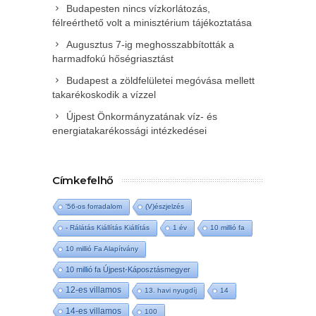
Budapesten nincs vízkorlátozás,
félreérthető volt a minisztérium tájékoztatása
Augusztus 7-ig meghosszabbították a
harmadfokú hőségriasztást
Budapest a zöldfelületei megóvása mellett
takarékoskodik a vízzel
Újpest Önkormányzatának víz- és
energiatakarékossági intézkedései
Címkefelhő
'56-os forradalom
(V)észjelzés
- Rálátás Kiállítás Kiállítás
1 év
10 millió fa
10 millió Fa Alapítvány
10 millió fa Újpest-Káposztásmegyer
12-es villamos
13. havi nyugdíj
14
14-es villamos
100