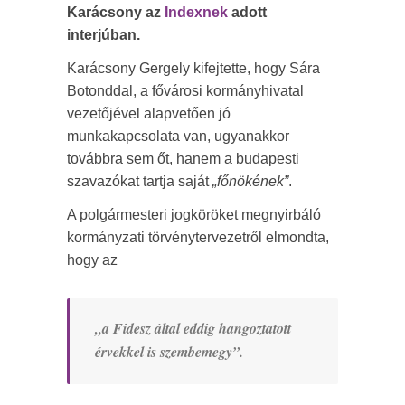
Karácsony az
Indexnek
adott
interjúban.
Karácsony Gergely kifejtette, hogy Sára
Botonddal, a fővárosi kormányhivatal
vezetőjével alapvetően jó
munkakapcsolata van, ugyanakkor
továbbra sem őt, hanem a budapesti
szavazókat tartja saját
„főnökének”
.
A polgármesteri jogköröket megnyirbáló
kormányzati törvénytervezetről elmondta,
hogy az
„a Fidesz által eddig hangoztatott
érvekkel is szembemegy”.