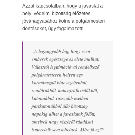
Azzal kapcsolatban, hogy a javaslat a
helyi védelmi bizottság előzetes
jóváhagyásához kötné a polgármesteri
döntéseket, úgy fogalmazott:
„A legnagyobb baj, hogy ezen
emberek egészsége és élete múlhat.
Választói legitimációval rendelkező
polgármesterek helyett egy
kormányzati kinevezettekből,
rendőrökből, katasztrófavédőkből,
katonákból, rosszabb esetben
pártkatonákból álló bizottság
napokig ülhet a javaslatok fölött,
amelyek nagy részéről ráadásul
ismereteik sem lehetnek. Mire jó ez?”