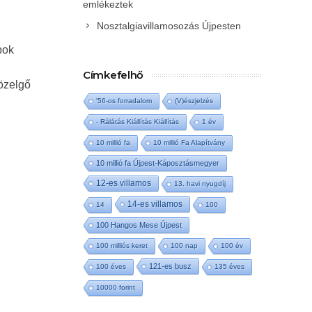
emlékeztek
Nosztalgiavillamosozás Újpesten
bok
Címkefelhő
közelgő
'56-os forradalom
(V)észjelzés
- Rálátás Kiállítás Kiállítás
1 év
10 millió fa
10 millió Fa Alapítvány
10 millió fa Újpest-Káposztásmegyer
12-es villamos
13. havi nyugdíj
14-es villamos
14
100
100 Hangos Mese Újpest
100 milliós keret
100 nap
100 év
121-es busz
100 éves
135 éves
10000 forint