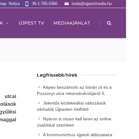
lnap: Ibolya
36-1-785-0366
iroda@ujpestmedia.hu
|
K
ÚJPEST TV
MEDIAAJÁNLAT
Legfrissebb hírek
Képes beszámoló az István út és a
Pozsonyi utca rekonstrukciójáról X.
 utcai
Jelentős közlekedési változások
olások
várhatók Újpesten hétfőtől
gyűlési
Nyáron is résen kell lenni az online
maggal
csalókkal szemben
A kommunizmus újpesti áldozataira