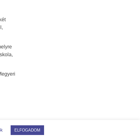
két
l,
melyre
skola,
Megyeri
ok
ELFOGADOM