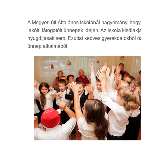
A Megyeri úti Általános Iskolánál hagyomány, hogy 
lakóit, látogatóit ünnepek idején. Az iskola kisdi
nyugdíjasait sem. Ezúttal kedves gyerekdalokból ö
ünnep alkalmából.