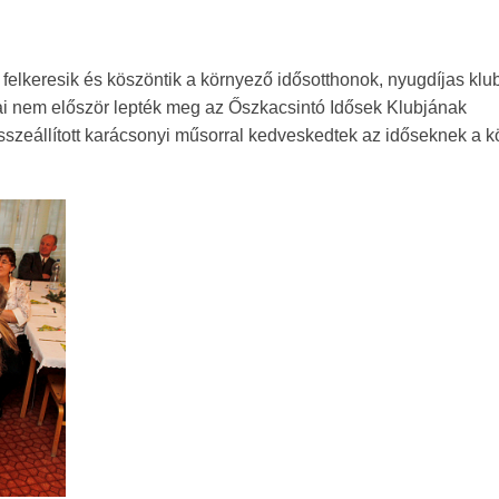
felkeresik és köszöntik a környező idősotthonok, nyugdíjas klu
ákjai nem először lepték meg az Őszkacsintó Idősek Klubjának
sszeállított karácsonyi műsorral kedveskedtek az időseknek a 