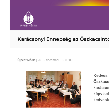
Karácsonyi ünnepség az Őszkacsint
Újpest Média
| 2013. december 18. 00:00
Kedves
Őszkacs
karácso
képvis
kedvesk