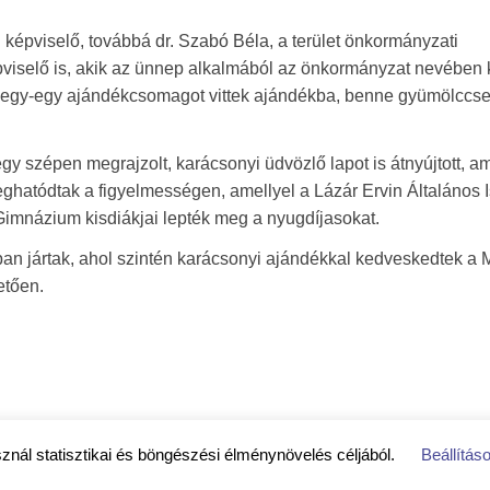
si képviselő, továbbá dr. Szabó Béla, a terület önkormányzati
viselő is, akik az ünnep alkalmából az önkormányzat nevében 
egy-egy ajándékcsomagot vittek ajándékba, benne gyümölccse
y szépen megrajzolt, karácsonyi üdvözlő lapot is átnyújtott, a
meghatódtak a figyelmességen, amellyel a Lázár Ervin Általános I
Gimnázium kisdiákjai lepték meg a nyugdíjasokat.
ban jártak, ahol szintén karácsonyi ajándékkal kedveskedtek a 
etően.
sznál statisztikai és böngészési élménynövelés céljából.
Beállítás
jékoztató
|
Közérdekű adatok
|
Impresszum