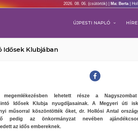
2026. 08. 06. (csütörtök) |
Ma: Berta
| Ho
ÚJPESTI NAPLÓ
HÍRE
ó Idősek Klubjában
 megemlékezésben lehetett része a Nagyszombat
intó Idősek Klubja nyugdíjasainak. A Megyeri úti isk
nyi műsorral köszöntötték őket, dr. Hollósi Antal ország
elő pedig az önkormányzat nevében ajándékcso
edett az idős embereknek.