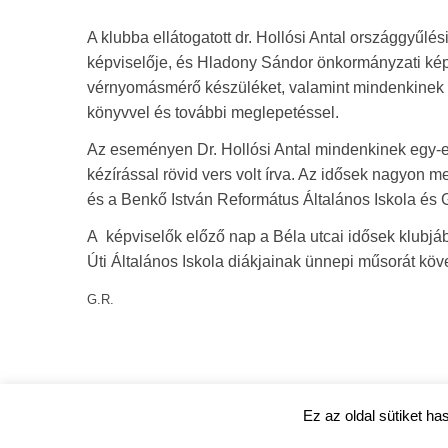
A klubba ellátogatott dr. Hollósi Antal országgyűlé
képviselője, és Hladony Sándor önkormányzati kép
vérnyomásmérő készüléket, valamint mindenkinek 
könyvvel és további meglepetéssel.
Az eseményen Dr. Hollósi Antal mindenkinek egy-eg
kézírással rövid vers volt írva. Az idősek nagyon 
és a Benkő István Református Általános Iskola és 
A képviselők előző nap a Béla utcai idősek klubjá
Úti Általános Iskola diákjainak ünnepi műsorát köv
G.R.
Ez az oldal sütiket ha
ujpestmedia.hu © 2020 |
Szerzői jogok
|
Adatkezelési tá