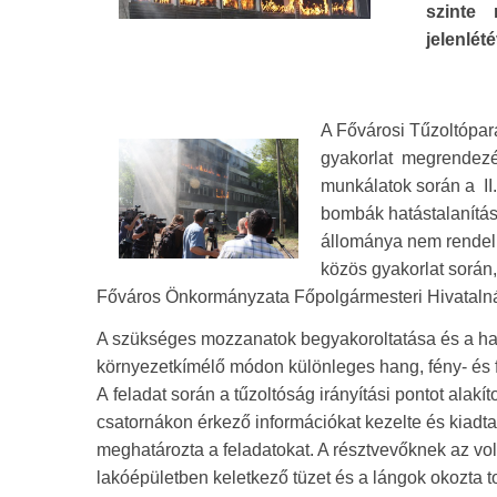
szinte 
jelenlété
A Fővárosi Tűzoltópar
gyakorlat megrendezés
munkálatok során a II.
bombák hatástalanítás
állománya nem rendelke
közös gyakorlat során
Főváros Önkormányzata Főpolgármesteri Hivatalnál 
A szükséges mozzanatok begyakoroltatása és a haté
környezetkímélő módon különleges hang, fény- és 
A feladat során a tűzoltóság irányítási pontot alakí
csatornákon érkező információkat kezelte és kiadta
meghatározta a feladatokat. A résztvevőknek az vol
lakóépületben keletkező tüzet és a lángok okozta t