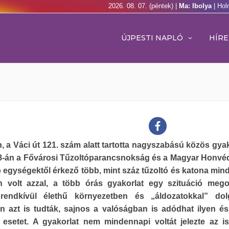
2026. 08. 07. (péntek) |
Ma: Ibolya
| Hol
ÚJPESTI NAPLÓ
HÍRE
, a Váci út 121. szám alatt tartotta nagyszabású közös gyak
 28-án a Fővárosi Tűzoltóparancsnokság és a Magyar Honvé
 egységektől érkező több, mint száz tűzoltó és katona min
an volt azzal, a több órás gyakorlat egy szituáció meg
 rendkívül élethű környezetben és „áldozatokkal” dol
n azt is tudták, sajnos a valóságban is adódhat ilyen é
 esetet. A gyakorlat nem mindennapi voltát jelezte az i