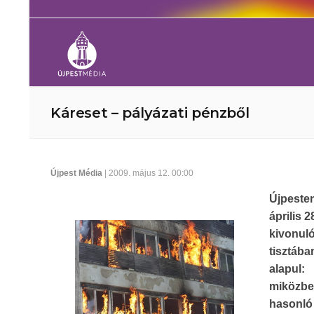
Káreset – pályázati pénzből
Újpest Média
| 2009. május 12. 00:00
Újpesten
április
kivonuló
tisztáb
alapul:
miközbe
hasonló