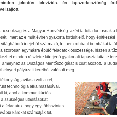
minden jelentős televíziós- és lapszerkesztőség érd
vel zajlott.
ancsnokság és a Magyar Honvédség azért tartotta fontosnak a
ét, mert az elmúlt évben gyakorta fordult elő, hogy építkezési
 világháború idejéből származó, fel nem robbant bombákat talál
a szorosan egymásra épülő feladatok összessége, hiszen a tűz
zhet minden részletre kiterjedő gyakorlati tapasztalattal e tére
, amelyhez az Országos Mentőszolgálat is csatlakozott, a Bud
elnyert pályázati keretből valósult meg.
konyság javítása volt a cél,
füst technológia alkalmazásával.
tott ki, ahol a kommunikációs
 a szükséges utasításokat,
t a feladatuk, hogy egy többszintes
ovábbi károkat számolják fel,