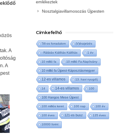
emlékeztek
eklődő
Nosztalgiavillamosozás Újpesten
Címkefelhő
 közös
'56-os forradalom
(V)észjelzés
tak. A
- Rálátás Kiállítás Kiállítás
1 év
oltóság
10 millió fa
10 millió Fa Alapítvány
n. A
10 millió fa Újpest-Káposztásmegyer
apest
12-es villamos
13. havi nyugdíj
14-es villamos
14
100
100 Hangos Mese Újpest
100 milliós keret
100 nap
100 év
121-es busz
100 éves
135 éves
10000 forint