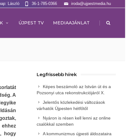
nap: László
36-1-785-0366
iroda@ujpestmedia.hu
|
K
ÚJPEST TV
MEDIAAJÁNLAT
Legfrissebb hírek
Képes beszámoló az István út és a
orlatát
Pozsonyi utca rekonstrukciójáról X.
dség. A
Jelentős közlekedési változások
degyike
várhatók Újpesten hétfőtől
oldásán
goztak,
Nyáron is résen kell lenni az online
csalókkal szemben
s ehhez
s, hogy
A kommunizmus újpesti áldozataira