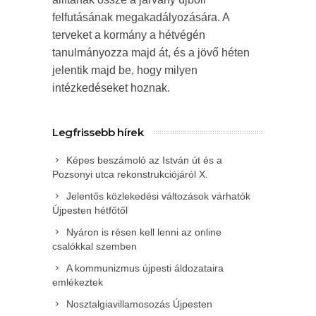
felfutásának megakadályozására. A
terveket a kormány a hétvégén
tanulmányozza majd át, és a jövő héten
jelentik majd be, hogy milyen
intézkedéseket hoznak.
Legfrissebb hírek
Képes beszámoló az István út és a
Pozsonyi utca rekonstrukciójáról X.
Jelentős közlekedési változások várhatók
Újpesten hétfőtől
Nyáron is résen kell lenni az online
csalókkal szemben
A kommunizmus újpesti áldozataira
emlékeztek
Nosztalgiavillamosozás Újpesten