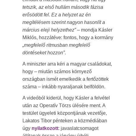
tetszik, az első hullám második fázisa
erősödött fel. Ez a helyzet az én
megítélésem szerint nagyon hasonlít a
március eleji helyzethez”
– mondja Kásler
Miklós, hozzátéve: fontos, hogy a kormány
„megfelelő ritmusban megfelelő
döntéseket hozzon”
.
A miniszter arra kéri a magyar családokat,
hogy – miután számos környező
országban ismét emelkedik a fertőzöttek
száma – inkább nyaraljanak belföldön.
A videóból kiderül, hogy Kásler a felvétel
után az Operatív Törzs ülésére ment. A
testület ügyeleti központjának vezetője,
Lakatos Tibor pénteken a közmédiában
úgy
nyilatkozott
: javaslatcsomagot
állítanak össze a járvány újbóli