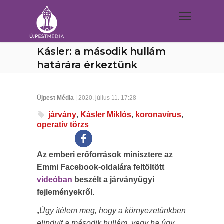
Kásler: a második hullám
határára érkeztünk
Újpest Média
| 2020. július 11. 17:28
járvány
,
Kásler Miklós
,
koronavírus
,
operatív törzs
Az emberi erőforrások minisztere az
Emmi Facebook-oldalára feltöltött
videóban
beszélt a járványügyi
fejleményekről.
„Úgy ítélem meg, hogy a környezetünkben
elindult a második hullám, vagy ha úgy