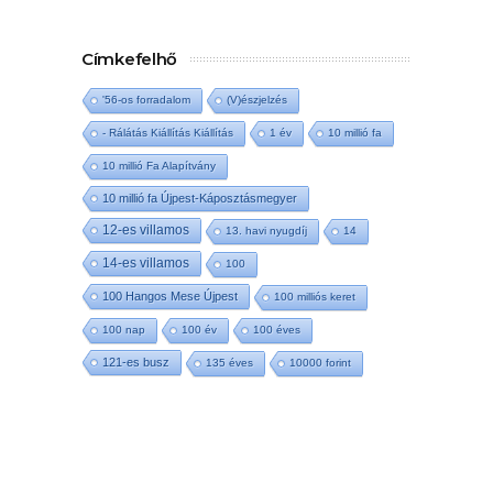
Címkefelhő
'56-os forradalom
(V)észjelzés
- Rálátás Kiállítás Kiállítás
1 év
10 millió fa
10 millió Fa Alapítvány
10 millió fa Újpest-Káposztásmegyer
12-es villamos
13. havi nyugdíj
14
14-es villamos
100
100 Hangos Mese Újpest
100 milliós keret
100 nap
100 év
100 éves
121-es busz
135 éves
10000 forint