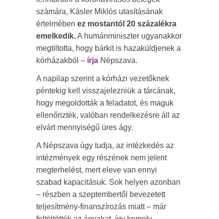
számára, Kásler Miklós utasításának
értelmében
ez mostantól 20 százalékra
emelkedik.
A humánminiszter ugyanakkor
megtiltotta, hogy bárkit is hazaküldjenek a
kórházakból –
írja
Népszava.
A napilap szerint a kórházi vezetőknek
péntekig kell visszajelezniük a tárcának,
hogy megoldották a feladatot, és maguk
ellenőrizték, valóban rendelkezésre áll az
elvárt mennyiségű üres ágy.
A Népszava úgy tudja, az intézkedés az
intézmények egy részének nem jelent
megterhelést, mert eleve van ennyi
szabad kapacitásuk. Sok helyen azonban
– részben a szeptembertől bevezetett
teljesítmény-finanszírozás miatt – már
feltöltötték az ágyakat, így komoly