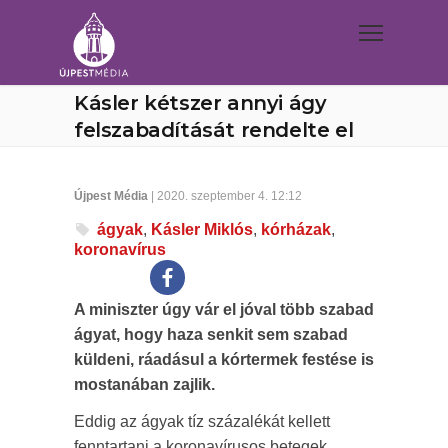
Kásler kétszer annyi ágy
felszabadítását rendelte el
Újpest Média
| 2020. szeptember 4. 12:12
ágyak
,
Kásler Miklós
,
kórházak
,
koronavírus
A miniszter úgy vár el jóval több szabad
ágyat, hogy haza senkit sem szabad
küldeni, ráadásul a kórtermek festése is
mostanában zajlik.
Eddig az ágyak tíz százalékát kellett
fenntartani a koronavírusos betegek