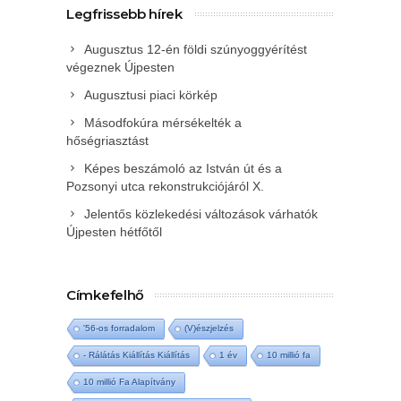
Legfrissebb hírek
Augusztus 12-én földi szúnyoggyérítést
végeznek Újpesten
Augusztusi piaci körkép
Másodfokúra mérsékelték a
hőségriasztást
Képes beszámoló az István út és a
Pozsonyi utca rekonstrukciójáról X.
Jelentős közlekedési változások várhatók
Újpesten hétfőtől
Címkefelhő
'56-os forradalom
(V)észjelzés
- Rálátás Kiállítás Kiállítás
1 év
10 millió fa
10 millió Fa Alapítvány