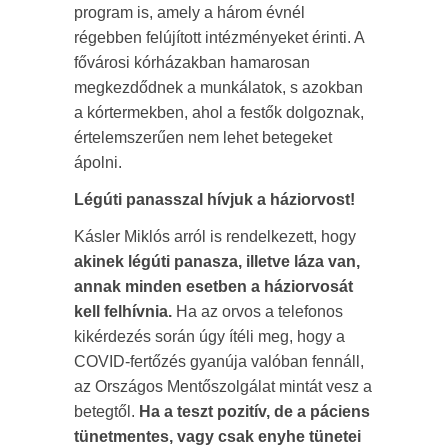
program is, amely a három évnél
régebben felújított intézményeket érinti. A
fővárosi kórházakban hamarosan
megkezdődnek a munkálatok, s azokban
a kórtermekben, ahol a festők dolgoznak,
értelemszerűen nem lehet betegeket
ápolni.
Légúti panasszal hívjuk a háziorvost!
Kásler Miklós arról is rendelkezett, hogy
akinek légúti panasza, illetve láza van,
annak minden esetben a háziorvosát
kell felhívnia.
Ha az orvos a telefonos
kikérdezés során úgy ítéli meg, hogy a
COVID-fertőzés gyanúja valóban fennáll,
az Országos Mentőszolgálat mintát vesz a
betegtől.
Ha a teszt pozitív, de a páciens
tünetmentes, vagy csak enyhe tünetei