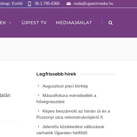
Holnap: Emõd
36-1-785-0366
iroda@ujpestmedia.hu
|
EK
ÚJPEST TV
MEDIAAJÁNLAT
Legfrissebb hírek
Augusztusi piaci körkép
talán
Másodfokúra mérsékelték a
hőségriasztást
Képes beszámoló az István út és a
Pozsonyi utca rekonstrukciójáról X.
Jelentős közlekedési változások
várhatók Újpesten hétfőtől