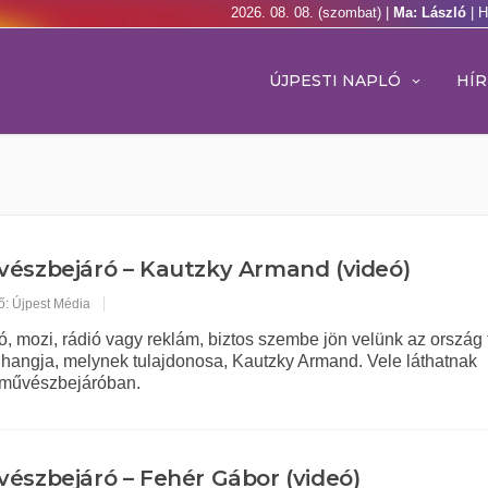
2026. 08. 08. (szombat) |
Ma: László
| 
ÚJPESTI NAPLÓ
HÍR
észbejáró – Kautzky Armand (videó)
ő: Újpest Média
ó, mozi, rádió vagy reklám, biztos szembe jön velünk az ország 
hangja, melynek tulajdonosa, Kautzky Armand. Vele láthatnak
 művészbejáróban.
észbejáró – Fehér Gábor (videó)