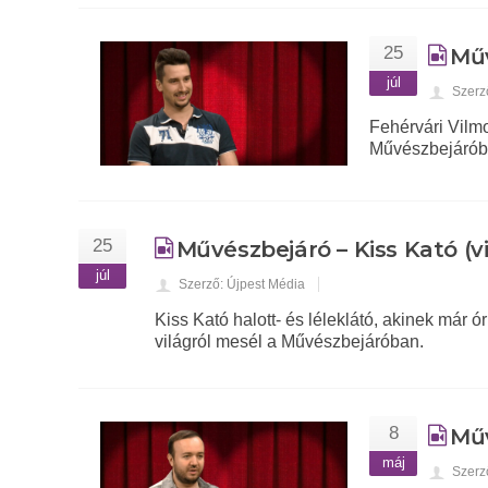
25
Műv
júl
Szerz
Fehérvári Vilmo
Művészbejáróba
25
Művészbejáró – Kiss Kató (v
júl
Szerző: Újpest Média
Kiss Kató halott- és léleklátó, akinek már ó
világról mesél a Művészbejáróban.
8
Műv
máj
Szerz