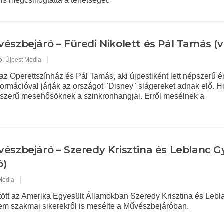
 is megcsillogtatta a tehetségét.
észbejáró – Füredi Nikolett és Pál Tamás (v
ő: Újpest Média
 az Operettszínház és Pál Tamás, aki újpestiként lett népszerű 
formációval járják az országot "Disney" slágereket adnak elő. H
szerű mesehősöknek a szinkronhangjai. Erről mesélnek a
észbejáró – Szeredy Krisztina és Leblanc G
ó)
 Média
ltött az Amerika Egyesült Államokban Szeredy Krisztina és Lebl
em szakmai sikerekről is mesélte a Művészbejáróban.