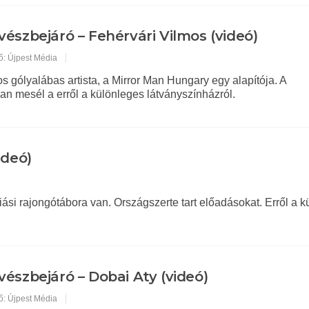
észbejáró – Fehérvári Vilmos (videó)
ő: Újpest Média
s gólyalábas artista, a Mirror Man Hungary egy alapítója. A
n mesél a erről a különleges látványszínházról.
ideó)
riási rajongótábora van. Országszerte tart előadásokat. Erről a 
észbejáró – Dobai Aty (videó)
ő: Újpest Média