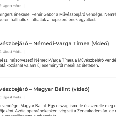
ő: Újpest Média
 Singers énekese, Fehér Gábor a Művészbejáró vendége. Nemr
ren hallhattuk, láthattuk a népszerű ének együttest.
észbejáró – Némedi-Varga Tímea (videó)
ő: Újpest Média
ínész, műsorvezető Némedi-Varga Tímea a Művészbejáró vendé
alálkozásnál valami új eseményről mesél az életében.
észbejáró – Magyar Bálint (videó)
ő: Újpest Média
 vendége, Magyar Bálint. Egy ország ismerte és szerette meg 
lőjeként. Azóta operaénekesként végzett a Zeneakadémián, de