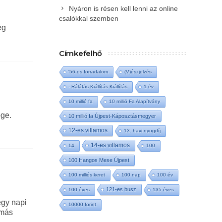
Nyáron is résen kell lenni az online
csalókkal szemben
ég
Címkefelhő
'56-os forradalom
(V)észjelzés
- Rálátás Kiállítás Kiállítás
1 év
10 millió fa
10 millió Fa Alapítvány
ge.
10 millió fa Újpest-Káposztásmegyer
12-es villamos
13. havi nyugdíj
14-es villamos
14
100
100 Hangos Mese Újpest
100 milliós keret
100 nap
100 év
121-es busz
100 éves
135 éves
egy napi
10000 forint
 más