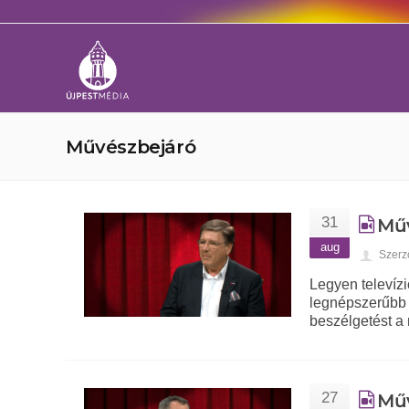
Művészbejáró
31
Műv
aug
Szerz
Legyen televízi
legnépszerűbb 
beszélgetést a
27
Műv