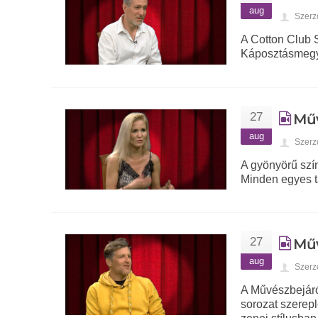
aug
Szerz
A Cotton Club
Káposztásmegye
27
Műv
aug
Szerz
A gyönyörű sz
Minden egyes t
27
Műv
aug
Szerz
A Művészbejáró
sorozat szerep