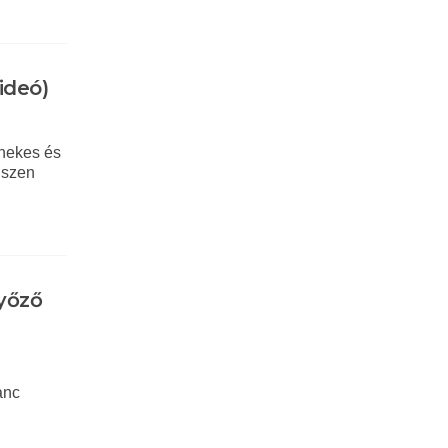
ideó)
énekes és
iszen
yőző
anc