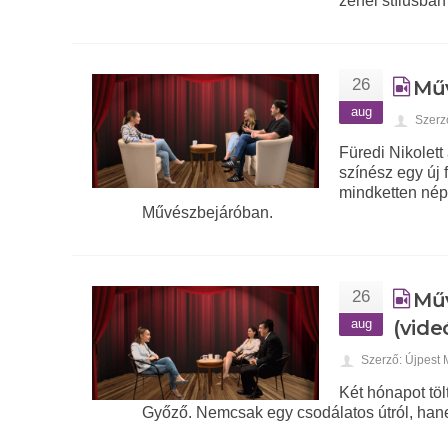
zenei stílusban
26
Műv
aug
Szerz
Füredi Nikolett
színész egy új 
mindketten nép
Művészbejáróban.
26
Műv
aug
(vide
Szerző: Újpest
Két hónapot tö
Győző. Nemcsak egy csodálatos útról, han