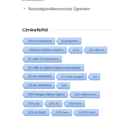
Nosztalgiavillamosozás Újpesten
Címkefelhő
'56-os forradalom
(V)észjelzés
- Rálátás Kiállítás Kiállítás
1 év
10 millió fa
10 millió Fa Alapítvány
10 millió fa Újpest-Káposztásmegyer
12-es villamos
13. havi nyugdíj
14
14-es villamos
100
100 Hangos Mese Újpest
100 milliós keret
100 nap
100 év
100 éves
121-es busz
135 éves
10000 forint