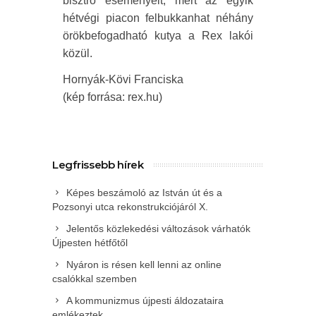
bisztró eseményeit, mert az egyik
hétvégi piacon felbukkanhat néhány
örökbefogadható kutya a Rex lakói
közül.
Hornyák-Kövi Franciska
(kép forrása: rex.hu)
Legfrissebb hírek
Képes beszámoló az István út és a
Pozsonyi utca rekonstrukciójáról X.
Jelentős közlekedési változások várhatók
Újpesten hétfőtől
Nyáron is résen kell lenni az online
csalókkal szemben
A kommunizmus újpesti áldozataira
emlékeztek