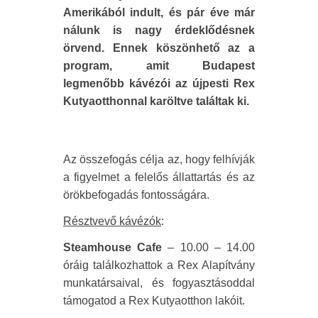
Amerikából indult, és pár éve már
nálunk is nagy érdeklődésnek
örvend. Ennek köszönhető az a
program, amit Budapest
legmenőbb kávézói az újpesti Rex
Kutyaotthonnal karöltve találtak ki.
Az összefogás célja az, hogy felhívják
a figyelmet a felelős állattartás és az
örökbefogadás fontosságára.
Résztvevő kávézók
:
Steamhouse Cafe
– 10.00 – 14.00
óráig találkozhattok a Rex Alapítvány
munkatársaival, és fogyasztásoddal
támogatod a Rex Kutyaotthon lakóit.