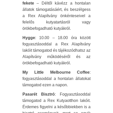
fekete
– Déltől kávézz a hontalan
állatok támogatásáért, és beszélgess
a Rex Alapítvány önkénteseivel a
felelős kutyatartásról vagy
örökbefogadható kutyákról.
Hygge
: 10.00 – 18.00 óra között
fogyasztásoddal a Rex Alapítvány
lakóit támogatod és tájékozódhatsz az
Alapítvány működéséről és az
örökbefogadható kutyákról.
My Little Melbourne Coffee
:
fogyasztásoddal a hontalan állatokat
támogatod ezen a napon.
Pasarét Bisztró
: Fogyasztásoddal
támogatod a Rex Kutyaotthon lakóit.
Érdemes figyelni a későbbiekben is a