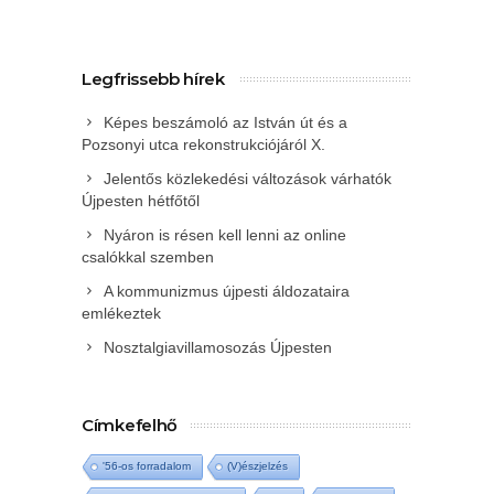
Legfrissebb hírek
Képes beszámoló az István út és a
Pozsonyi utca rekonstrukciójáról X.
Jelentős közlekedési változások várhatók
Újpesten hétfőtől
Nyáron is résen kell lenni az online
csalókkal szemben
A kommunizmus újpesti áldozataira
emlékeztek
Nosztalgiavillamosozás Újpesten
Címkefelhő
'56-os forradalom
(V)észjelzés