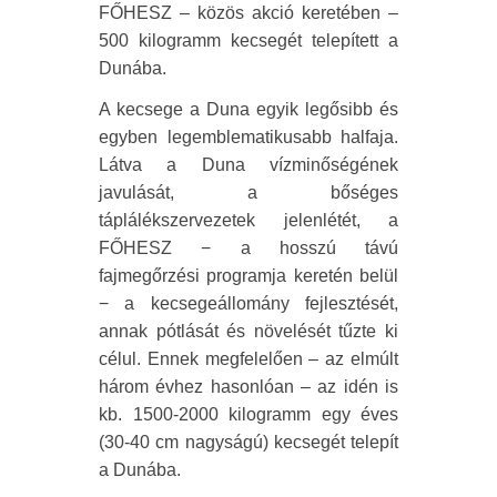
FŐHESZ – közös akció keretében –
500 kilogramm kecsegét telepített a
Dunába.
A kecsege a Duna egyik legősibb és
egyben legemblematikusabb halfaja.
Látva a Duna vízminőségének
javulását, a bőséges
táplálékszervezetek jelenlétét, a
FŐHESZ − a hosszú távú
fajmegőrzési programja keretén belül
− a kecsegeállomány fejlesztését,
annak pótlását és növelését tűzte ki
célul. Ennek megfelelően – az elmúlt
három évhez hasonlóan – az idén is
kb. 1500-2000 kilogramm egy éves
(30-40 cm nagyságú) kecsegét telepít
a Dunába.