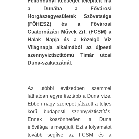
Féltonnányi kecsegét telepített ma
a Dunába a Fővárosi
Horgászegyesületek Szövetsége
(FŐHESZ) és a Fővárosi
Csatornázási Művek Zrt. (FCSM) a
Halak Napja és a közelgő Víz
Világnapja alkalmából az újpesti
szennyvíztisztítómű Tímár utcai
Duna-szakaszánál.
Az utóbbi évtizedben szemmel
láthatóan egyre tisztább a Duna vize.
Ebben nagy szerepet játszott a teljes
körű budapesti szennyvíztisztítás.
Ennek köszönhetően a Duna
élővilága is megújult. Ezt a folyamatot
tovább segítve az FCSM és a