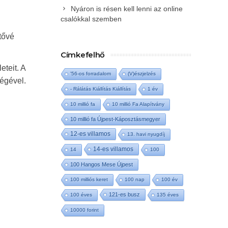
Nyáron is résen kell lenni az online
csalókkal szemben
tővé
Címkefelhő
teit. A
'56-os forradalom
(V)észjelzés
ségével.
- Rálátás Kiállítás Kiállítás
1 év
10 millió fa
10 millió Fa Alapítvány
10 millió fa Újpest-Káposztásmegyer
12-es villamos
13. havi nyugdíj
14-es villamos
14
100
100 Hangos Mese Újpest
100 milliós keret
100 nap
100 év
121-es busz
100 éves
135 éves
10000 forint