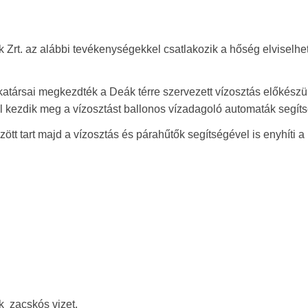
k Zrt. az alábbi tevékenységekkel csatlakozik a hőség elviselhe
ársai megkezdték a Deák térre szervezett vízosztás előkészüle
ól kezdik meg a vízosztást ballonos vízadagoló automaták segít
ött tart majd a vízosztás és párahűtők segítségével is enyhíti a
k zacskós vizet.