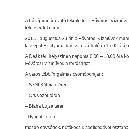
A hőségriadóra való tekintettel a Fővárosi Vízműve
tétele érdekében:
2011. augusztus 23-án a Fővárosi Vízművek munkat
kitelepülés folyamatban van, várhatóan 15.00 órát
A Deák téri helyszínen naponta 8.00 – 18.00 óra köz
Fővárosi Vízművek a forróságot.
A város több forgalmas csomópontján:
– Széll Kálmán téren
– Örs vezér téren
– Blaha Lujza téren
-Nyugati téren
mozgó egységek, hűtőkocsik segítségével osztana