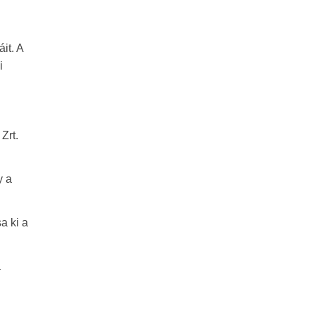
it. A
i
Zrt.
y a
a ki a
a