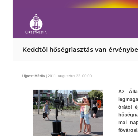
Keddtől hőségriasztás van érvényb
Újpest Média
| 2011. augusztus 23. 00:00
Az Álla
legmaga
órától 
hőségria
mai nap
fővárosi