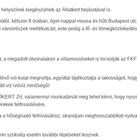
helyszínek kiegészülnek az Állatkert bejáratával is.
rától, kétszer 8 órában, éjjel-nappal mossa és hűti Budapest utcá
tt városrészek mellékutcáit, este pedig a fő- és tömegközlekedés
, a megadott útvonalakon a villamossíneket is locsolják az FKF 
ő ivó kutat megnyitja, egyúttal tájékoztatja a lakosságot, hog
lt víz ivóvíz minőségű!
KERT Zrt. valamennyi munkatársát meg lehet kérni, hogy nyiss
rekek felfrissülésére.
a a hőségriadó felhívásához, strandjain meghosszabbított nyitv
ei szükség esetén további lépéseket tesznek.