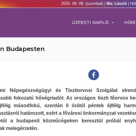
2026. 08. 08. (szombat) |
Ma: László
| Ho
ÚJPESTI NAPLÓ
HÍRE
en Budapesten
mi Népegészségügyi és Tisztiorvosi Szolgálat elrend
sabb fokozatú hőségriadót. Az országos tiszti főorvos k
éjfélig másodfokú, szerdán 0 órától péntek éjfélig har
sztásról határozott, ezért a fővárosi önkormányzat vezetés
tól a budapesti közműcégeken keresztül próbál enyhí
ak melegérzetén.