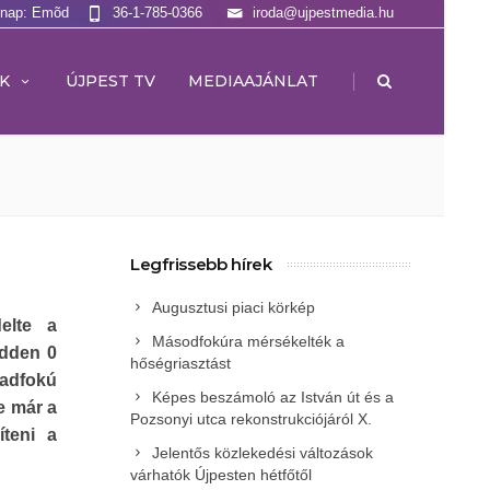
lnap: Emõd
36-1-785-0366
iroda@ujpestmedia.hu
|
K
ÚJPEST TV
MEDIAAJÁNLAT
Legfrissebb hírek
Augusztusi piaci körkép
elte a
Másodfokúra mérsékelték a
edden 0
hőségriasztást
madfokú
Képes beszámoló az István út és a
e már a
Pozsonyi utca rekonstrukciójáról X.
teni a
Jelentős közlekedési változások
várhatók Újpesten hétfőtől