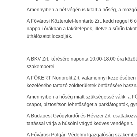
Amennyiben a hét végén is kitart a hőség, a mozgó 
A Fővárosi Közterület-fenntartó Zrt. kedd reggel 6 ó
nappali órákban a lakótelepek, illetve a sűrűn lako
úthálózatot locsolják.
A BKV Zrt. kérésére naponta 10.00-18.00 óra között
szakemberei.
A FŐKERT Nonprofit Zrt. valamennyi kezelésében lév
kezelésébe tartozó zöldterületek öntözésére haszná
Amennyiben a hőség miatt szükségessé válik, a FŐ
csapot, biztosítson lehetőséget a parklátogatók, gye
A Budapest Gyógyfürdői és Hévizei Zrt. csatlakozv
tartással várja a hűsölni vágyó kedves vendégeit.
A Fővárosi Polgári Védelmi Igazgatóság szakember