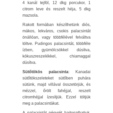
4 kanál tejföl, 12 dkg porcukor, 1
citrom leve és reszelt héja, 5 dkg
mazsola.
Rakott formában készíthetünk diós,
mákos, lekváros, csokis palacsintát
önállóan, vagy többfélével felváltva
töltve. Pudingos palacsintát, többféle
ízben, gyümölcsökkel dúsítva,
kókuszreszelékkel, chiamaggal
dúsítva.
Sütőtökös palacsinta
: Kanadai
sütőtökszeleteket sütőben puhára
sütünk, majd villával összetörjük, és
mézzel, őrölt fahéjjal, reszelt
citromhéjjal ízesítjük. Ezzel töltjük
meg a palacsintákat.
A palacsintát négyrét hajtogathatjuk,