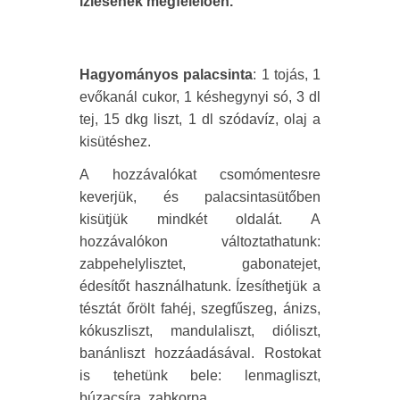
ízlésének megfelelően.
Hagyományos palacsinta
: 1 tojás, 1
evőkanál cukor, 1 késhegynyi só, 3 dl
tej, 15 dkg liszt, 1 dl szódavíz, olaj a
kisütéshez.
A hozzávalókat csomómentesre
keverjük, és palacsintasütőben
kisütjük mindkét oldalát. A
hozzávalókon változtathatunk:
zabpehelylisztet, gabonatejet,
édesítőt használhatunk. Ízesíthetjük a
tésztát őrölt fahéj, szegfűszeg, ánizs,
kókuszliszt, mandulaliszt, dióliszt,
banánliszt hozzáadásával. Rostokat
is tehetünk bele: lenmagliszt,
búzacsíra, zabkorpa.