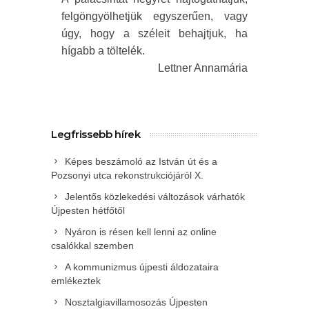
felgöngyölhetjük egyszerűen, vagy
úgy, hogy a széleit behajtjuk, ha
hígabb a töltelék.
Lettner Annamária
Legfrissebb hírek
Képes beszámoló az István út és a
Pozsonyi utca rekonstrukciójáról X.
Jelentős közlekedési változások várhatók
Újpesten hétfőtől
Nyáron is résen kell lenni az online
csalókkal szemben
A kommunizmus újpesti áldozataira
emlékeztek
Nosztalgiavillamosozás Újpesten