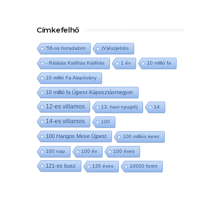
Címkefelhő
'56-os forradalom
(V)észjelzés
- Rálátás Kiállítás Kiállítás
1 év
10 millió fa
10 millió Fa Alapítvány
10 millió fa Újpest-Káposztásmegyer
12-es villamos
13. havi nyugdíj
14
14-es villamos
100
100 Hangos Mese Újpest
100 milliós keret
100 nap
100 év
100 éves
121-es busz
135 éves
10000 forint