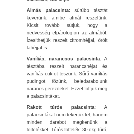
Almás palacsinta
: sűrűbb tésztát
keverünk, amibe almát reszelünk.
Kicsit tovább sütjük, hogy a
nedvesség elpárologjon az almából.
Ízesíthetjük reszelt citromhéjjal, őrölt
fahéjjal is.
Vaníliás, narancsos palacsinta
: A
tésztába reszelt narancshéjat és
vaníliás cukrot teszünk. Sűrű vaníliás
pudingot főzünk, beledarabolunk
narancs gerezdeket. Ezzel töltjük meg
a palacsintákat.
Rakott túrós palacsinta
: A
palacsintákat nem tekerjük fel, hanem
minden darabot megkenünk a
töltelékkel. Túrós töltelék: 30 dkg túró,