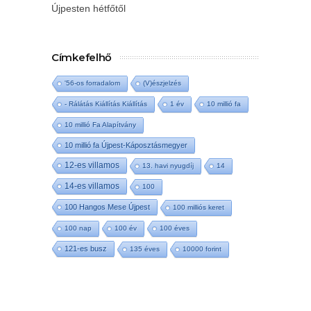
Újpesten hétfőtől
Címkefelhő
'56-os forradalom
(V)észjelzés
- Rálátás Kiállítás Kiállítás
1 év
10 millió fa
10 millió Fa Alapítvány
10 millió fa Újpest-Káposztásmegyer
12-es villamos
13. havi nyugdíj
14
14-es villamos
100
100 Hangos Mese Újpest
100 milliós keret
100 nap
100 év
100 éves
121-es busz
135 éves
10000 forint