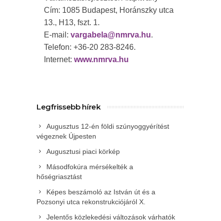
Cím: 1085 Budapest, Horánszky utca
13., H13, fszt. 1.
E-mail:
vargabela@nmrva.hu
.
Telefon: +36-20 283-8246.
Internet:
www.nmrva.hu
Legfrissebb hírek
Augusztus 12-én földi szúnyoggyérítést
végeznek Újpesten
Augusztusi piaci körkép
Másodfokúra mérsékelték a
hőségriasztást
Képes beszámoló az István út és a
Pozsonyi utca rekonstrukciójáról X.
Jelentős közlekedési változások várhatók