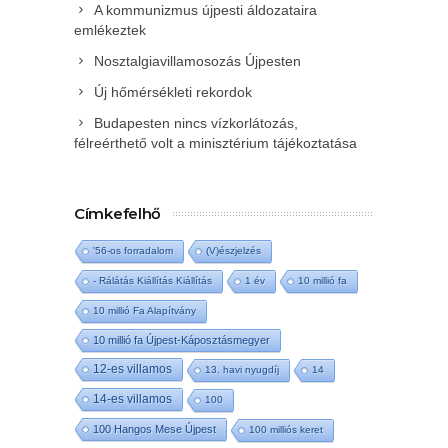
A kommunizmus újpesti áldozataira
emlékeztek
Nosztalgiavillamosozás Újpesten
Új hőmérsékleti rekordok
Budapesten nincs vízkorlátozás,
félreérthető volt a minisztérium tájékoztatása
Címkefelhő
'56-os forradalom
(V)észjelzés
- Rálátás Kiállítás Kiállítás
1 év
10 millió fa
10 millió Fa Alapítvány
10 millió fa Újpest-Káposztásmegyer
12-es villamos
13. havi nyugdíj
14
14-es villamos
100
100 Hangos Mese Újpest
100 milliós keret