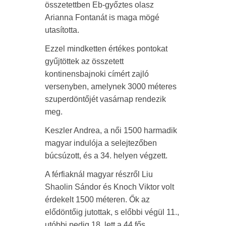
összetettben Eb-győztes olasz
Arianna Fontanát is maga mögé
utasította.
Ezzel mindketten értékes pontokat
gyűjtöttek az összetett
kontinensbajnoki címért zajló
versenyben, amelynek 3000 méteres
szuperdöntőjét vasárnap rendezik
meg.
Keszler Andrea, a női 1500 harmadik
magyar indulója a selejtezőben
búcsúzott, és a 34. helyen végzett.
A férfiaknál magyar részről Liu
Shaolin Sándor és Knoch Viktor volt
érdekelt 1500 méteren. Ők az
elődöntőig jutottak, s előbbi végül 11.,
utóbbi pedig 18. lett a 44 fős