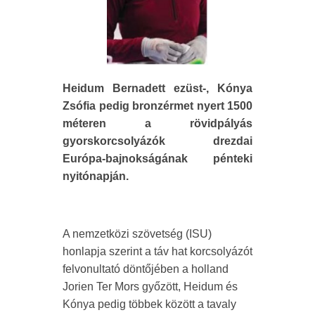
Heidum Bernadett ezüst-, Kónya
Zsófia pedig bronzérmet nyert 1500
méteren a rövidpályás
gyorskorcsolyázók drezdai
Európa-bajnokságának pénteki
nyitónapján.
A nemzetközi szövetség (ISU)
honlapja szerint a táv hat korcsolyázót
felvonultató döntőjében a holland
Jorien Ter Mors győzött, Heidum és
Kónya pedig többek között a tavaly