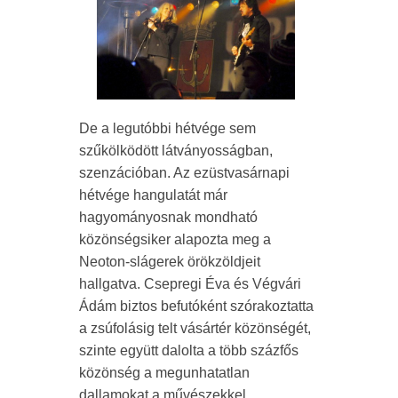
De a legutóbbi hétvége sem
szűkölködött látványosságban,
szenzációban. Az ezüstvasárnapi
hétvége hangulatát már
hagyományosnak mondható
közönségsiker alapozta meg a
Neoton-slágerek örökzöldjeit
hallgatva. Csepregi Éva és Végvári
Ádám biztos befutóként szórakoztatta
a zsúfolásig telt vásártér közönségét,
szinte együtt dalolta a több százfős
közönség a megunhatatlan
dallamokat a művészekkel.