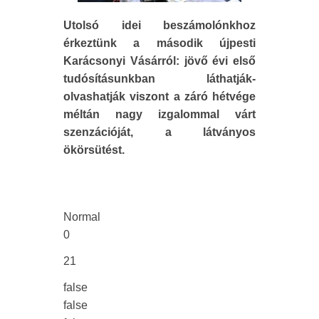
Utolsó idei beszámolónkhoz
érkeztünk a második újpesti
Karácsonyi Vásárról: jövő évi első
tudósításunkban láthatják-
olvashatják viszont a záró hétvége
méltán nagy izgalommal várt
szenzációját, a látványos
ökörsütést.
Normal
0
21
false
false