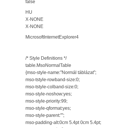
false
HU
X-NONE
X-NONE
MicrosoftInternetExplorer4
/* Style Definitions */
table.MsoNormalTable
{mso-style-name:”Normál táblázat”;
mso-tstyle-rowband-size:0;
mso-tstyle-colband-size:0;
mso-style-noshow:yes;
mso-style-priority:99;
mso-style-qformat:yes;
mso-style-parent:””;
mso-padding-alt:0cm 5.4pt 0cm 5.4pt;