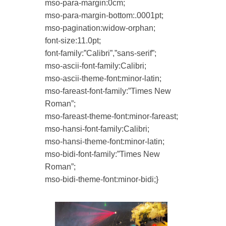
mso-para-margin:0cm;
mso-para-margin-bottom:.0001pt;
mso-pagination:widow-orphan;
font-size:11.0pt;
font-family:”Calibri”,”sans-serif”;
mso-ascii-font-family:Calibri;
mso-ascii-theme-font:minor-latin;
mso-fareast-font-family:”Times New
Roman”;
mso-fareast-theme-font:minor-fareast;
mso-hansi-font-family:Calibri;
mso-hansi-theme-font:minor-latin;
mso-bidi-font-family:”Times New
Roman”;
mso-bidi-theme-font:minor-bidi;}