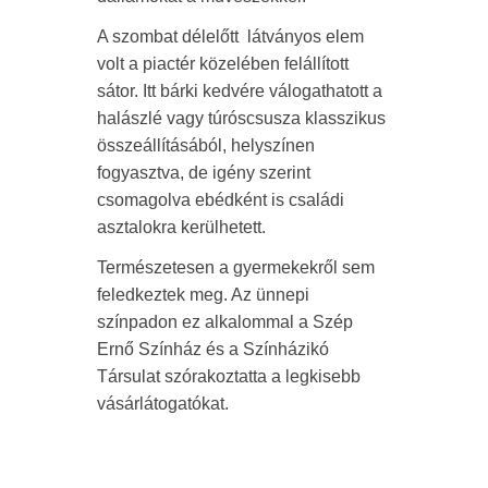
A szombat délelőtt
látványos elem
volt a piactér közelében felállított
sátor. Itt bárki kedvére válogathatott a
halászlé vagy túróscsusza klasszikus
összeállításából, helyszínen
fogyasztva, de igény szerint
csomagolva ebédként is családi
asztalokra kerülhetett.
Természetesen a gyermekekről sem
feledkeztek meg. Az ünnepi
színpadon ez alkalommal a Szép
Ernő Színház és a Színházikó
Társulat szórakoztatta a legkisebb
vásárlátogatókat.