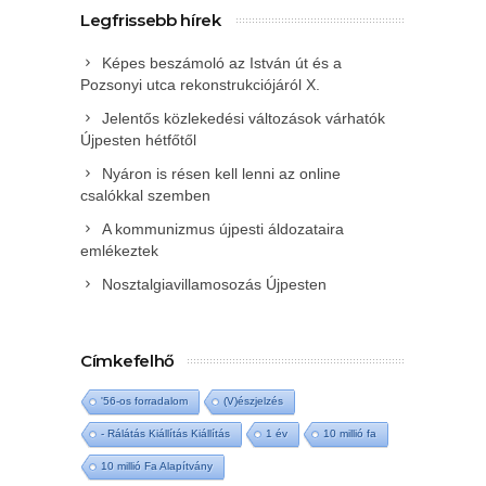
Legfrissebb hírek
Képes beszámoló az István út és a
Pozsonyi utca rekonstrukciójáról X.
Jelentős közlekedési változások várhatók
Újpesten hétfőtől
Nyáron is résen kell lenni az online
csalókkal szemben
A kommunizmus újpesti áldozataira
emlékeztek
Nosztalgiavillamosozás Újpesten
Címkefelhő
'56-os forradalom
(V)észjelzés
- Rálátás Kiállítás Kiállítás
1 év
10 millió fa
10 millió Fa Alapítvány