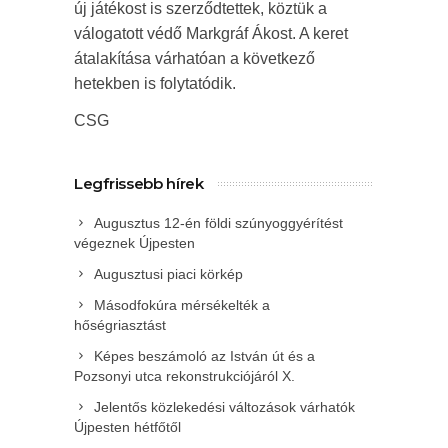
új játékost is szerződtettek, köztük a
válogatott védő Markgráf Ákost.
A keret
átalakítása várhatóan a következő
hetekben is folytatódik.
CSG
Legfrissebb hírek
Augusztus 12-én földi szúnyoggyérítést
végeznek Újpesten
Augusztusi piaci körkép
Másodfokúra mérsékelték a
hőségriasztást
Képes beszámoló az István út és a
Pozsonyi utca rekonstrukciójáról X.
Jelentős közlekedési változások várhatók
Újpesten hétfőtől