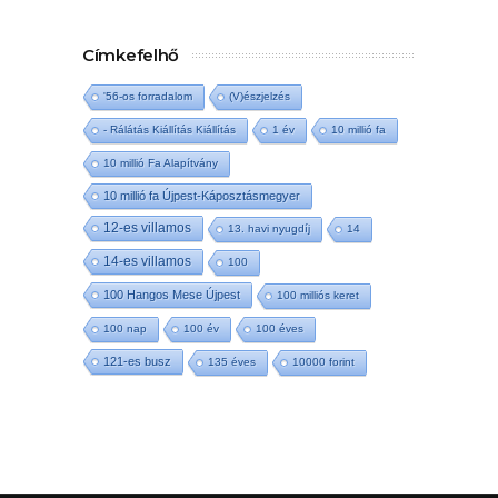
Címkefelhő
'56-os forradalom
(V)észjelzés
- Rálátás Kiállítás Kiállítás
1 év
10 millió fa
10 millió Fa Alapítvány
10 millió fa Újpest-Káposztásmegyer
12-es villamos
13. havi nyugdíj
14
14-es villamos
100
100 Hangos Mese Újpest
100 milliós keret
100 nap
100 év
100 éves
121-es busz
135 éves
10000 forint