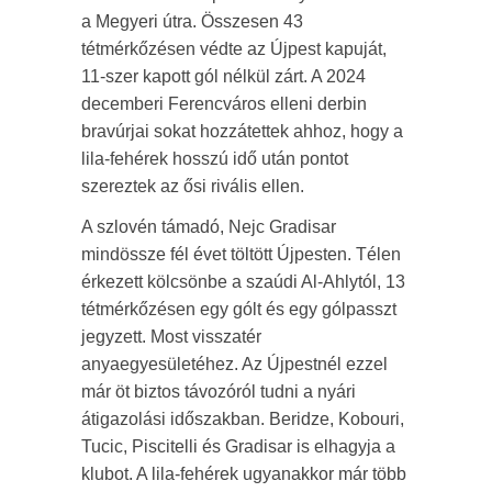
a Megyeri útra. Összesen 43
tétmérkőzésen védte az Újpest kapuját,
11-szer kapott gól nélkül zárt. A 2024
decemberi Ferencváros elleni derbin
bravúrjai sokat hozzátettek ahhoz, hogy a
lila-fehérek hosszú idő után pontot
szereztek az ősi rivális ellen.
A szlovén támadó, Nejc Gradisar
mindössze fél évet töltött Újpesten. Télen
érkezett kölcsönbe a szaúdi Al-Ahlytól, 13
tétmérkőzésen egy gólt és egy gólpasszt
jegyzett. Most visszatér
anyaegyesületéhez. Az Újpestnél ezzel
már öt biztos távozóról tudni a nyári
átigazolási időszakban. Beridze, Kobouri,
Tucic, Piscitelli és Gradisar is elhagyja a
klubot. A lila-fehérek ugyanakkor már több