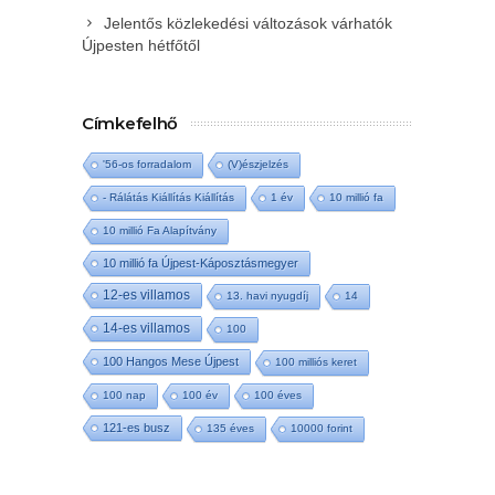
Jelentős közlekedési változások várhatók
Újpesten hétfőtől
Címkefelhő
'56-os forradalom
(V)észjelzés
- Rálátás Kiállítás Kiállítás
1 év
10 millió fa
10 millió Fa Alapítvány
10 millió fa Újpest-Káposztásmegyer
12-es villamos
13. havi nyugdíj
14
14-es villamos
100
100 Hangos Mese Újpest
100 milliós keret
100 nap
100 év
100 éves
121-es busz
135 éves
10000 forint