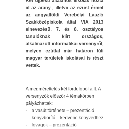
Két újpesti általános iskolás hozta
el az arany-, illetve az ezüst érmet
az angyalföldi Verebélyi László
Szakközépiskola által VIA 2013
elnevezésű, 7. és 8. osztályos
tanulóknak kiírt országos,
alkalmazott informatikai versenyről,
melyen ezúttal már határon túli
magyar területek iskolásai is részt
vettek.
A megmérettetés két fordulóból állt. A
versenyzők először 4 témakörben
pályázhattak:
- a vasút története – prezentáció
- könyvborító – kedvenc könyvedhez
- lovagok – prezentáció