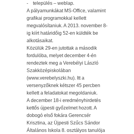
- település – weblap.
A pályamunkákat MS-Office, valamint
grafikai programokkal kellett
megvalósítaniuk. A 2013. november 8-
ig kiírt határidőig 52-en küldték be
alkotásaikat.
Közülük 29-en jutottak a második
fordulóba, melyet december 4-én
rendeztek meg a Verebélyi László
Szakközépiskolában
(www.verebelyszki.hu). Itt a
versenyzőknek kétszer 45 percben
kellett a feladatokat megoldaniuk.
A december 18-i eredményhirdetés
kettős újpesti győzelmet hozott. A
dobogó első fokára Gerencsér
Krisztina, az Újpesti Szűcs Sándor
Általános Iskola 8. osztályos tanulója