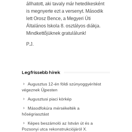
állhatott, aki tavaly már hetedikesként
is megnyerte ezt a versenyt. Második
lett Orosz Bence, a Megyeri Úti
Általános Iskola 8. osztályos diákja.
Mindkettőjüknek gratulálunk!
P.J.
Legfrissebb hírek
Augusztus 12-én földi szúnyoggyérítést
végeznek Újpesten
Augusztusi piaci körkép
Másodfokúra mérsékelték a
hőségriasztást
Képes beszámoló az István út és a
Pozsonyi utca rekonstrukciójáról X.