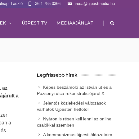
olnap: László
36-1-785-0366
iroda@ujpestmedia.hu
|
EK
ÚJPEST TV
MEDIAAJÁNLAT
Legfrissebb hírek
Képes beszámoló az István út és a
, az
Pozsonyi utca rekonstrukciójáról X.
járult a
Jelentős közlekedési változások
várhatók Újpesten hétfőtől
ezer
Nyáron is résen kell lenni az online
ban a
csalókkal szemben
 és
A kommunizmus újpesti áldozataira