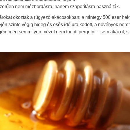
szerűen nem mézhordásra, hanem szaporításra használták.
 károkat okoztak a rügyező akácosokban: a mintegy 500 ezer hek
dején szinte végig hideg és esős idő uralkodott, a növények nem 
égéig még semmilyen mézet nem tudott pergetni – sem akácot, 