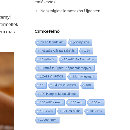
emlékeztek
Nosztalgiavillamosozás Újpesten
tárnyi
termeltek
Címkefelhő
sem más
'56-os forradalom
(V)észjelzés
- Rálátás Kiállítás Kiállítás
1 év
10 millió fa
10 millió Fa Alapítvány
10 millió fa Újpest-Káposztásmegyer
12-es villamos
13. havi nyugdíj
14-es villamos
14
100
100 Hangos Mese Újpest
100 milliós keret
100 nap
100 év
121-es busz
100 éves
135 éves
10000 forint