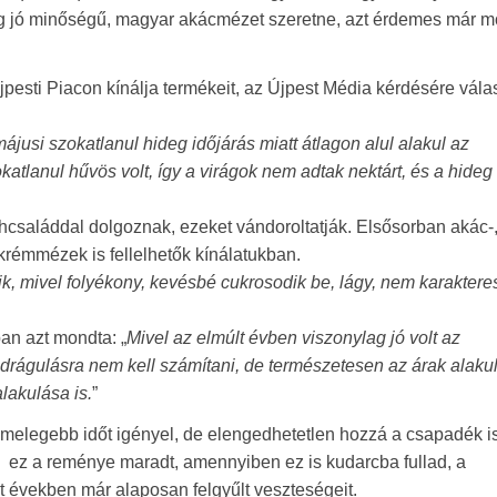
dig jó minőségű, magyar akácmézet szeretne, azt érdemes már m
esti Piacon kínálja termékeit, az Újpest Média kérdésére vála
májusi szokatlanul hideg időjárás miatt átlagon alul alakul az
tlanul hűvös volt, így a virágok nem adtak nektárt, és a hideg
családdal dolgoznak, ezeket vándoroltatják. Elsősorban akác-,
rémmézek is fellelhetők kínálatukban.
k, mivel folyékony, kevésbé cukrosodik be, lágy, nem karakteres
an azt mondta: „
Mivel az elmúlt évben viszonylag jó volt az
rágulásra nem kell számítani, de természetesen az árak alaku
lakulása is.
”
 melegebb időt igényel, de elengedhetetlen hozzá a csapadék is
 ez a reménye maradt, amennyiben ez is kudarcba fullad, a
 években már alaposan felgyűlt veszteségeit.