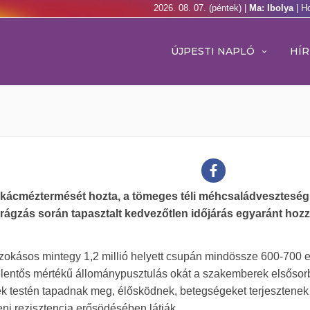
2026. 08. 07. (péntek) |
Ma: Ibolya
| H
ÚJPESTI NAPLÓ
HÍR
 akácméztermését hozta, a tömeges téli méhcsaládveszteség
irágzás során tapasztalt kedvezőtlen időjárás egyaránt hozzá
szokásos mintegy 1,2 millió helyett csupán mindössze 600-700 
jelentős mértékű állománypusztulás okát a szakemberek elsősor
k testén tapadnak meg, élősködnek, betegségeket terjesztenek
ni rezisztencia erősödésében látják.