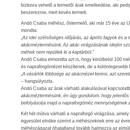
biztosra vehető a termelői árak emelkedése, aki pe
beszereznie, mert kevés termett.
Andó Csaba méhész, őstermelő, aki már 15 éve az Újp
mondta:
„
Az idei szélsőséges időjárás, az április fagyok és a 
akácméztermésünk. Az akác virágzásának idején szoka
méhek nem repültek ki a kaptárból.
”
Andó Csaba elmondta azt is, hogy körülbelül 100 méh
és napraforgómézet készítenek, de a különlegesebb k
„
A vásárlók többsége az akácmézet keresi, azt szereti
– hangsúlyozta.
Andó Csaba az árak várható alakulásával kapcsolatb
akácméztermésünk, én úgy gondolom, hogy jelentős d
befolyásolja majd a napraforgóméz mennyiségének a
Két hét múlva várható a napraforgó virágzása, amely
egyesület elnöke szerint a méhészeknek erre az évre
méhészágazat óhatatlanul tovább halmozza az elmúlt