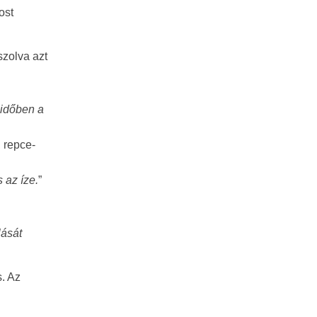
ost
szolva azt
 időben a
 repce-
 az íze.
”
lását
. Az