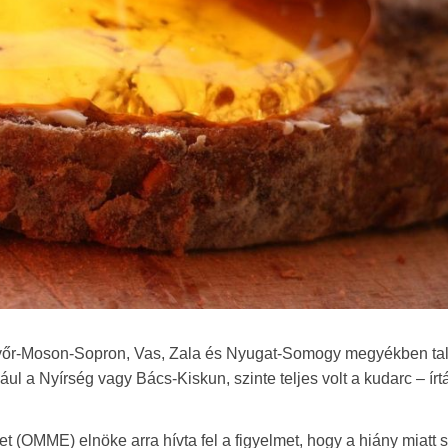
őr-Moson-Sopron, Vas, Zala és Nyugat-Somogy megyékben tal
ául a Nyírség vagy Bács-Kiskun, szinte teljes volt a kudarc – írt
(OMME) elnöke arra hívta fel a figyelmet, hogy a hiány miatt s