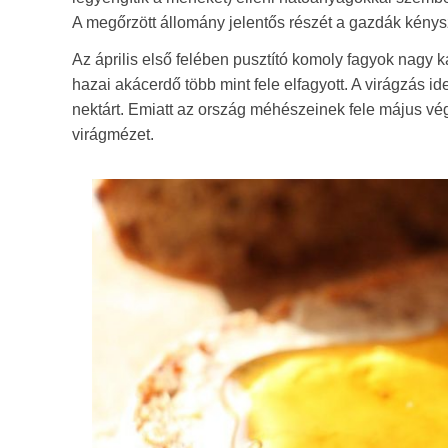
A megőrzött állomány jelentős részét a gazdák kény
Az április első felében pusztító komoly fagyok nagy
hazai akácerdő több mint fele elfagyott. A virágzás i
nektárt. Emiatt az ország méhészeinek fele május v
virágmézet.