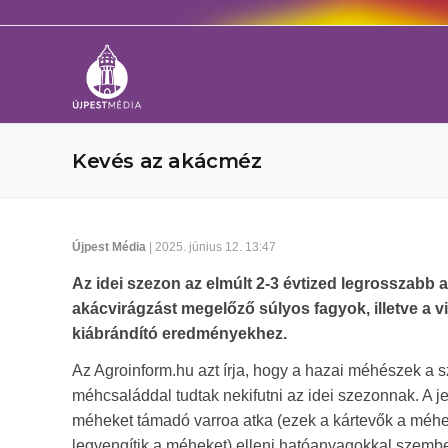
Kevés az akácméz
Újpest Média
| 2025. június 12. 13:47
Az idei szezon az elmúlt 2-3 évtized legrosszabb
akácvirágzást megelőző súlyos fagyok, illetve a v
kiábrándító eredményekhez.
Az Agroinform.hu azt írja, hogy a hazai méhészek a 
méhcsaláddal tudtak nekifutni az idei szezonnak. A 
méheket támadó varroa atka (ezek a kártevők a méhe
legyengítik a méheket) elleni hatóanyagokkal szembe