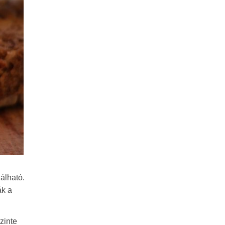
álható.
ák a
zinte