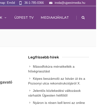
lnap: Emõd
36-1-785-0366
iroda@ujpestmedia.hu
|
K
ÚJPEST TV
MEDIAAJÁNLAT
Legfrissebb hírek
Másodfokúra mérsékelték a
hőségriasztást
Képes beszámoló az István út és a
agavató
Pozsonyi utca rekonstrukciójáról X.
Jelentős közlekedési változások
várhatók Újpesten hétfőtől
Nyáron is résen kell lenni az online