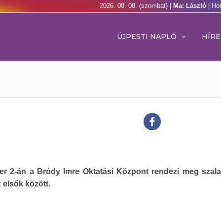
2026. 08. 08. (szombat) |
Ma: László
| Ho
ÚJPESTI NAPLÓ
HÍRE
r 2-án a Bródy Imre Oktatási Központ rendezi meg szal
z elsők között.