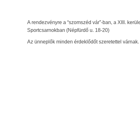
A rendezvényre a “szomszéd vár”-ban, a XIII. kerül
Sportcsarnokban (Népfürdő u. 18-20)
Az ünneplők minden érdeklődőt szeretettel várnak.