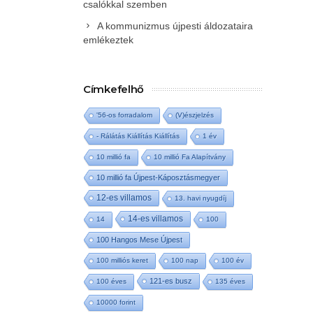
csalókkal szemben
A kommunizmus újpesti áldozataira
emlékeztek
Címkefelhő
'56-os forradalom
(V)észjelzés
- Rálátás Kiállítás Kiállítás
1 év
10 millió fa
10 millió Fa Alapítvány
10 millió fa Újpest-Káposztásmegyer
12-es villamos
13. havi nyugdíj
14-es villamos
14
100
100 Hangos Mese Újpest
100 milliós keret
100 nap
100 év
121-es busz
100 éves
135 éves
10000 forint