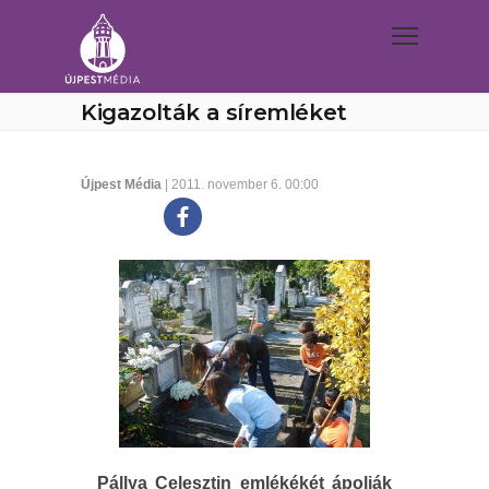
Kigazolták a síremléket
Újpest Média
| 2011. november 6. 00:00
Pállya Celesztin emlékékét ápolják