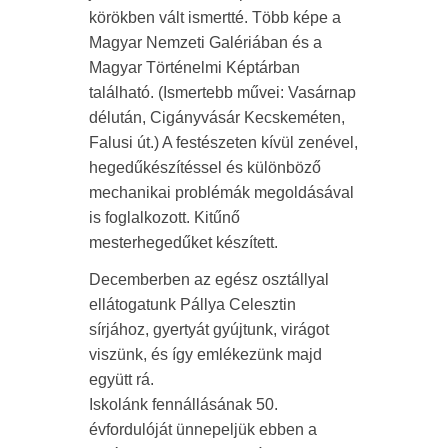
körökben vált ismertté. Több képe a
Magyar Nemzeti Galériában és a
Magyar Történelmi Képtárban
található. (Ismertebb művei: Vasárnap
délután, Cigányvásár Kecskeméten,
Falusi út.) A festészeten kívül zenével,
hegedűkészítéssel és különböző
mechanikai problémák megoldásával
is foglalkozott. Kitűnő
mesterhegedűket készített.
Decemberben az egész osztállyal
ellátogatunk Pállya Celesztin
sírjához, gyertyát gyújtunk, virágot
viszünk, és így emlékezünk majd
együtt rá.
Iskolánk fennállásának 50.
évfordulóját ünnepeljük ebben a