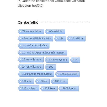
Jelentős közlekedési változások várhatók
Újpesten hétfőtől
Címkefelhő
'56-os forradalom
(V)észjelzés
- Rálátás Kiállítás Kiállítás
1 év
10 millió fa
10 millió Fa Alapítvány
10 millió fa Újpest-Káposztásmegyer
12-es villamos
13. havi nyugdíj
14
14-es villamos
100
100 Hangos Mese Újpest
100 milliós keret
100 nap
100 év
100 éves
121-es busz
135 éves
10000 forint