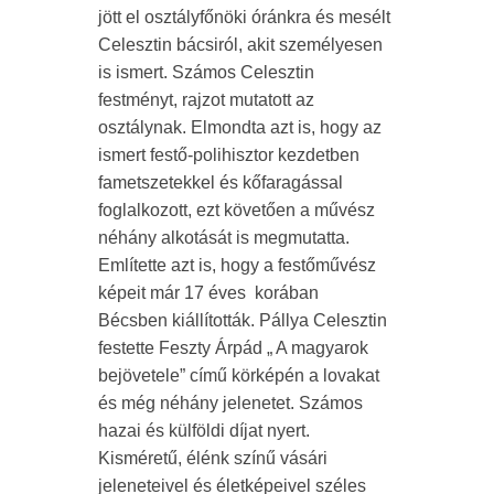
jött el osztályfőnöki óránkra és mesélt
Celesztin bácsiról, akit személyesen
is ismert. Számos Celesztin
festményt, rajzot mutatott az
osztálynak. Elmondta azt is, hogy az
ismert festő-polihisztor kezdetben
fametszetekkel és kőfaragással
foglalkozott, ezt követően a művész
néhány alkotását is megmutatta.
Említette azt is, hogy a festőművész
képeit már 17 éves korában
Bécsben kiállították. Pállya Celesztin
festette Feszty Árpád „ A magyarok
bejövetele” című körképén a lovakat
és még néhány jelenetet. Számos
hazai és külföldi díjat nyert.
Kisméretű, élénk színű vásári
jeleneteivel és életképeivel széles