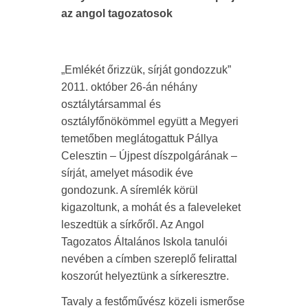
az angol tagozatosok
„Emlékét őrizzük, sírját gondozzuk”
2011. október 26-án néhány
osztálytársammal és
osztályfőnökömmel együtt a Megyeri
temetőben meglátogattuk Pállya
Celesztin – Újpest díszpolgárának –
sírját, amelyet második éve
gondozunk. A síremlék körül
kigazoltunk, a mohát és a faleveleket
leszedtük a sírkőről. Az Angol
Tagozatos Általános Iskola tanulói
nevében a címben szereplő felirattal
koszorút helyeztünk a sírkeresztre.
Tavaly a festőművész közeli ismerőse