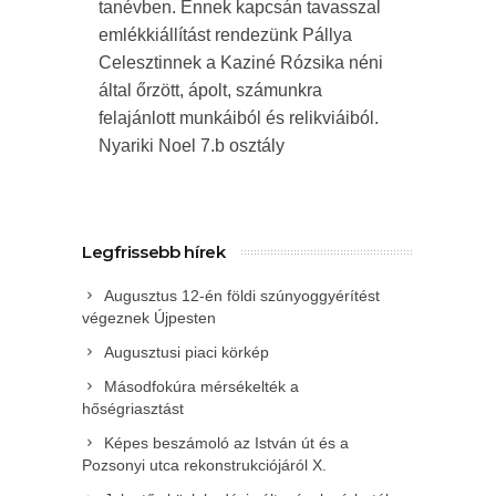
tanévben. Ennek kapcsán tavasszal
emlékkiállítást rendezünk Pállya
Celesztinnek a Kaziné Rózsika néni
által őrzött, ápolt, számunkra
felajánlott munkáiból és relikviáiból.
Nyariki Noel 7.b osztály
Legfrissebb hírek
Augusztus 12-én földi szúnyoggyérítést
végeznek Újpesten
Augusztusi piaci körkép
Másodfokúra mérsékelték a
hőségriasztást
Képes beszámoló az István út és a
Pozsonyi utca rekonstrukciójáról X.