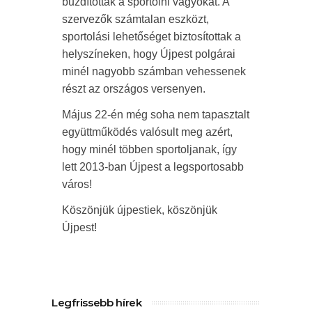
buzdították a sportolni vágyókat. A
szervezők számtalan eszközt,
sportolási lehetőséget biztosítottak a
helyszíneken, hogy Újpest polgárai
minél nagyobb számban vehessenek
részt az országos versenyen.
Május 22-én még soha nem tapasztalt
együttműködés valósult meg azért,
hogy minél többen sportoljanak, így
lett 2013-ban Újpest a legsportosabb
város!
Köszönjük újpestiek, köszönjük
Újpest!
Legfrissebb hírek