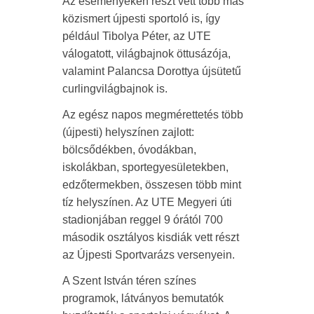
Az eseményeken részt vett több más
közismert újpesti sportoló is, így
például Tibolya Péter, az UTE
válogatott, világbajnok öttusázója,
valamint Palancsa Dorottya újsütetű
curlingvilágbajnok is.
Az egész napos megmérettetés több
(újpesti) helyszínen zajlott:
bölcsődékben, óvodákban,
iskolákban, sportegyesületekben,
edzőtermekben, összesen több mint
tíz helyszínen. Az UTE Megyeri úti
stadionjában reggel 9 órától 700
második osztályos kisdiák vett részt
az Újpesti Sportvarázs versenyein.
A Szent István téren színes
programok, látványos bemutatók