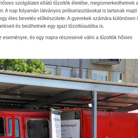
hősies szolgálatot ellátó tűzoltók életébe, megismerkedhetnek a
l. A nap folyamán látványos próbariasztásokat is tartanak majd 
y-egy éles bevetés előkészülete. A gyerekek számára különösen
eléseit és beülhetnek egy igazi tűzoltóautóba is.
z eseményre, és egy napra részeseivé válni a tűzoltók hősies