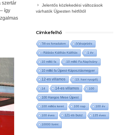
 szertár
Jelentős közlekedési változások
– így
várhatók Újpesten hétfőtől
 izgalmas
Címkefelhő
'56-os forradalom
(V)észjelzés
- Rálátás Kiállítás Kiállítás
1 év
10 millió fa
10 millió Fa Alapítvány
10 millió fa Újpest-Káposztásmegyer
12-es villamos
13. havi nyugdíj
14-es villamos
14
100
100 Hangos Mese Újpest
100 milliós keret
100 nap
100 év
121-es busz
100 éves
135 éves
10000 forint