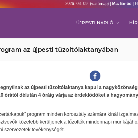
2026. 08. 09. (vasárnap) |
Ma: Emõd
| H
ÚJPESTI NAPLÓ
HÍR
program az újpesti tűzoltólaktanyában
gnyílnak az újpesti tűzoltólaktanya kapui a nagyközönség e
10 órától délután 4 óráig várja az érdeklődőket a hagyomán
zertárkapuk” program minden korosztály számára kínál izgalma
észtvevők közelebb kerüljenek a tűzoltók mindennapi munkájáho
mi szervezetek tevékenységét.