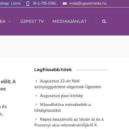
olnap: Lörinc
36-1-785-0366
iroda@ujpestmedia.hu
|
EK
ÚJPEST TV
MEDIAAJÁNLAT
Legfrissebb hírek
Augusztus 12-én földi
lőtt. A
szúnyoggyérítést végeznek Újpesten
yos
Augusztusi piaci körkép
Másodfokúra mérsékelték a
s és
hőségriasztást
z,
Képes beszámoló az István út és a
Pozsonyi utca rekonstrukciójáról X.