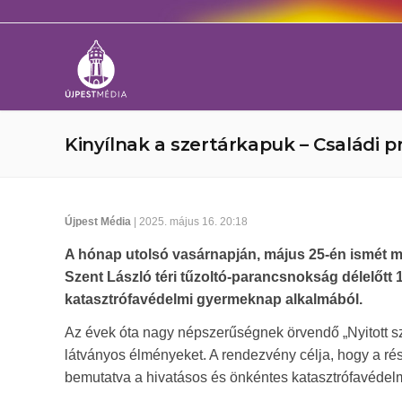
Kinyílnak a szertárkapuk – Családi 
Újpest Média
| 2025. május 16. 20:18
A hónap utolsó vasárnapján, május 25-én ismét me
Szent László téri tűzoltó-parancsnokság délelőtt 
katasztrófavédelmi gyermeknap alkalmából.
Az évek óta nagy népszerűségnek örvendő „Nyitott s
látványos élményeket. A rendezvény célja, hogy a r
bemutatva a hivatásos és önkéntes katasztrófavédel