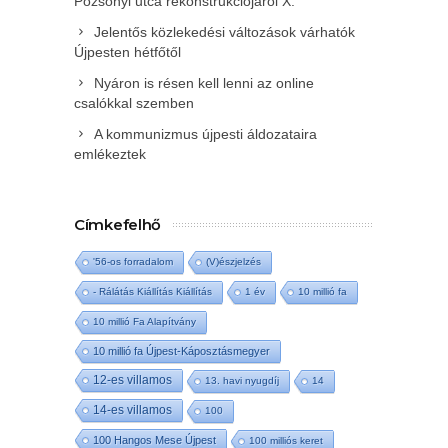
Pozsonyi utca rekonstrukciójáról X.
Jelentős közlekedési változások várhatók
Újpesten hétfőtől
Nyáron is résen kell lenni az online
csalókkal szemben
A kommunizmus újpesti áldozataira
emlékeztek
Címkefelhő
'56-os forradalom
(V)észjelzés
- Rálátás Kiállítás Kiállítás
1 év
10 millió fa
10 millió Fa Alapítvány
10 millió fa Újpest-Káposztásmegyer
12-es villamos
13. havi nyugdíj
14
14-es villamos
100
100 Hangos Mese Újpest
100 milliós keret