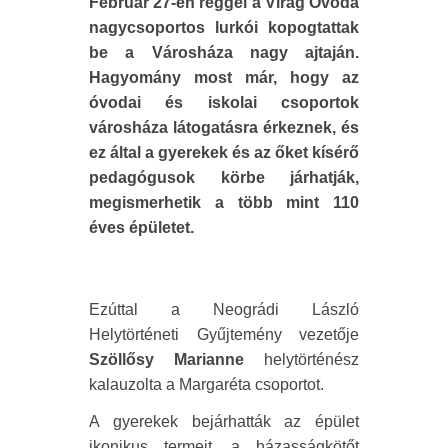
Február 27-én reggel a Virág Óvoda
nagycsoportos lurkói kopogtattak
be a Városháza nagy ajtaján.
Hagyomány most már, hogy az
óvodai és iskolai csoportok
városháza látogatásra érkeznek, és
ez által a gyerekek és az őket kísérő
pedagógusok körbe járhatják,
megismerhetik a több mint 110
éves épületet.
Ezúttal a Neográdi László
Helytörténeti Gyűjtemény vezetője
Szöllősy Marianne
helytörténész
kalauzolta a Margaréta csoportot.
A gyerekek bejárhatták az épület
ikonikus termeit, a házasságkötőt