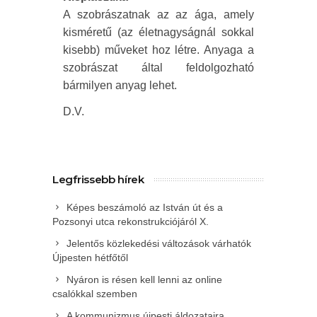
A szobrászatnak az az ága, amely
kisméretű (az életnagyságnál sokkal
kisebb) műveket hoz létre. Anyaga a
szobrászat által feldolgozható
bármilyen anyag lehet.
D.V.
Legfrissebb hírek
Képes beszámoló az István út és a
Pozsonyi utca rekonstrukciójáról X.
Jelentős közlekedési változások várhatók
Újpesten hétfőtől
Nyáron is résen kell lenni az online
csalókkal szemben
A kommunizmus újpesti áldozataira