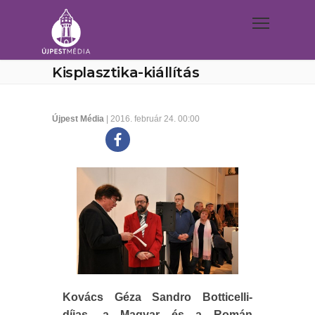
Kisplasztika-kiállítás
Újpest Média
| 2016. február 24. 00:00
Kovács Géza Sandro Botticelli-
díjas, a Magyar és a Román