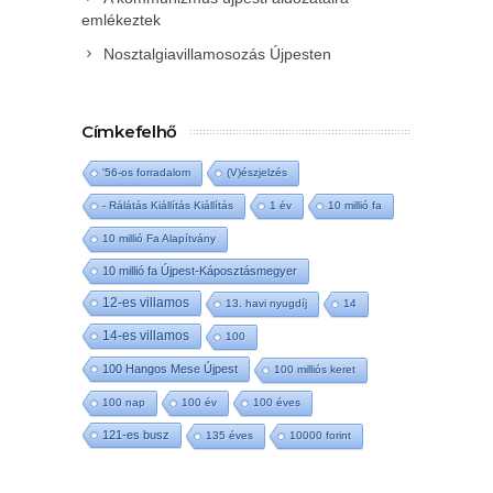
emlékeztek
Nosztalgiavillamosozás Újpesten
Címkefelhő
'56-os forradalom
(V)észjelzés
- Rálátás Kiállítás Kiállítás
1 év
10 millió fa
10 millió Fa Alapítvány
10 millió fa Újpest-Káposztásmegyer
12-es villamos
13. havi nyugdíj
14
14-es villamos
100
100 Hangos Mese Újpest
100 milliós keret
100 nap
100 év
100 éves
121-es busz
135 éves
10000 forint