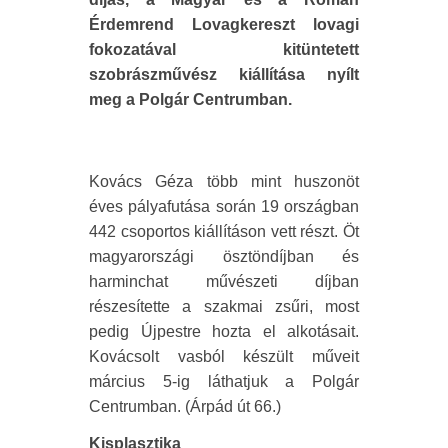
Érdemrend Lovagkereszt lovagi
fokozatával kitüntetett
szobrászművész kiállítása nyílt
meg a Polgár Centrumban.
Kovács Géza több mint huszonöt
éves pályafutása során 19 országban
442 csoportos kiállításon vett részt. Öt
magyarországi ösztöndíjban és
harminchat művészeti díjban
részesítette a szakmai zsűri, most
pedig Újpestre hozta el alkotásait.
Kovácsolt vasból készült műveit
március 5-ig láthatjuk a Polgár
Centrumban. (Árpád út 66.)
Kisplasztika