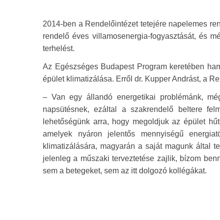
2014-ben a Rendelőintézet tetejére napelemes rends
rendelő éves villamosenergia-fogyasztását, és mér
terhelést.
Az Egészséges Budapest Program keretében hamar
épület klimatizálása. Erről dr. Kupper Andrást, a R
– Van egy állandó energetikai problémánk, még
napsütésnek, ezáltal a szakrendelő beltere f
lehetőségünk arra, hogy megoldjuk az épület hűté
amelyek nyáron jelentős mennyiségű energiatöb
klimatizálására, magyarán a saját magunk által te
jelenleg a műszaki terveztetése zajlik, bízom b
sem a betegeket, sem az itt dolgozó kollégákat.