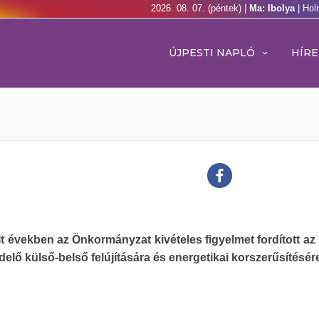
2026. 08. 07. (péntek) |
Ma: Ibolya
| Hol
ÚJPESTI NAPLÓ
HÍRE
t években az Önkormányzat kivételes figyelmet fordított az 
elő külső-belső felújítására és energetikai korszerűsítésér