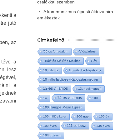
csalókkal szemben
A kommunizmus újpesti áldozataira
kkenti a
emlékeztek
tre jutó
Címkefelhő
ben, az
'56-os forradalom
(V)észjelzés
 téve a
- Rálátás Kiállítás Kiállítás
1 év
en lesz
10 millió fa
10 millió Fa Alapítvány
ségével,
10 millió fa Újpest-Káposztásmegyer
nálni a
12-es villamos
13. havi nyugdíj
ojektnek
14-es villamos
14
100
zavarni
100 Hangos Mese Újpest
100 milliós keret
100 nap
100 év
121-es busz
100 éves
135 éves
10000 forint