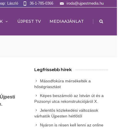
nap: László
36-1-785-0366
iroda@ujpestmedia.hu
|
K
ÚJPEST TV
MEDIAAJÁNLAT
Legfrissebb hírek
Másodfokúra mérsékelték a
hőségriasztást
Képes beszámoló az István út és a
Újpesti
Pozsonyi utca rekonstrukciójáról X.
e.
Jelentős közlekedési változások
várhatók Újpesten hétfőtől
Nyáron is résen kell lenni az online