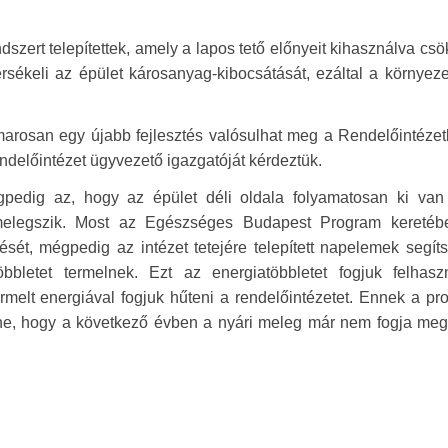
zert telepítettek, amely a lapos tető előnyeit kihasználva csö
sékeli az épület károsanyag-kibocsátását, ezáltal a környeze
osan egy újabb fejlesztés valósulhat meg a Rendelőintézet
endelőintézet ügyvezető igazgatóját kérdeztük.
pedig az, hogy az épület déli oldala folyamatosan ki van
elmelegszik. Most az Egészséges Budapest Program keretéb
sét, mégpedig az intézet tetejére telepített napelemek segít
bletet termelnek. Ezt az energiatöbbletet fogjuk felhasz
rmelt energiával fogjuk hűteni a rendelőintézetet. Ennek a pr
enne, hogy a következő évben a nyári meleg már nem fogja meg