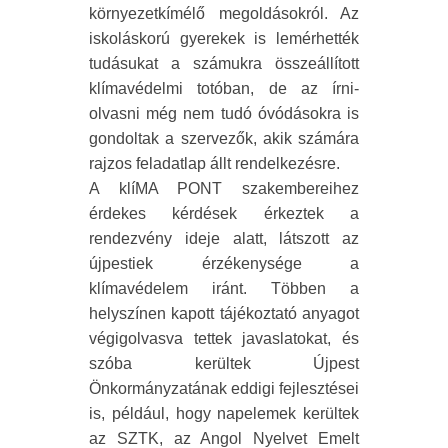
környezetkímélő megoldásokról. Az
iskoláskorú gyerekek is lemérhették
tudásukat a számukra összeállított
klímavédelmi totóban, de az írni-
olvasni még nem tudó óvódásokra is
gondoltak a szervezők, akik számára
rajzos feladatlap állt rendelkezésre.
A klíMA PONT szakembereihez
érdekes kérdések érkeztek a
rendezvény ideje alatt, látszott az
újpestiek érzékenysége a
klímavédelem iránt. Többen a
helyszínen kapott tájékoztató anyagot
végigolvasva tettek javaslatokat, és
szóba kerültek Újpest
Önkormányzatának eddigi fejlesztései
is, például, hogy napelemek kerültek
az SZTK, az Angol Nyelvet Emelt