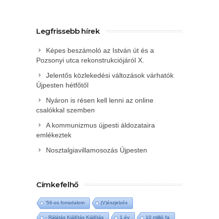
Legfrissebb hírek
Képes beszámoló az István út és a
Pozsonyi utca rekonstrukciójáról X.
Jelentős közlekedési változások várhatók
Újpesten hétfőtől
Nyáron is résen kell lenni az online
csalókkal szemben
A kommunizmus újpesti áldozataira
emlékeztek
Nosztalgiavillamosozás Újpesten
Címkefelhő
'56-os forradalom
(V)észjelzés
- Rálátás Kiállítás Kiállítás
1 év
10 millió fa