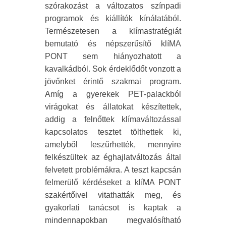
szórakozást a változatos színpadi
programok és kiállítók kínálatából.
Természetesen a klímastratégiát
bemutató és népszerűsítő klíMA
PONT sem hiányozhatott a
kavalkádból. Sok érdeklődőt vonzott a
jövőnket érintő szakmai program.
Amíg a gyerekek PET-palackból
virágokat és állatokat készítettek,
addig a felnőttek klímaváltozással
kapcsolatos tesztet tölthettek ki,
amelyből leszűrhették, mennyire
felkészültek az éghajlatváltozás által
felvetett problémákra. A teszt kapcsán
felmerülő kérdéseket a klíMA PONT
szakértőivel vitathatták meg, és
gyakorlati tanácsot is kaptak a
mindennapokban megvalósítható