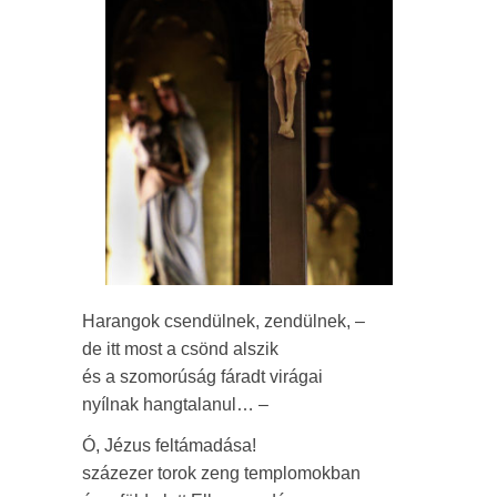
Harangok csendülnek, zendülnek, –
de itt most a csönd alszik
és a szomorúság fáradt virágai
nyílnak hangtalanul… –
Ó, Jézus feltámadása!
százezer torok zeng templomokban