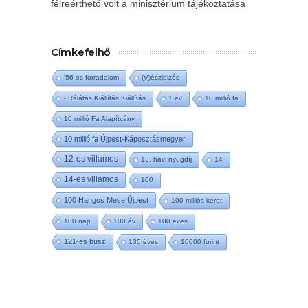
félreérthető volt a minisztérium tájékoztatása
Címkefelhő
'56-os forradalom
(V)észjelzés
- Rálátás Kiállítás Kiállítás
1 év
10 millió fa
10 millió Fa Alapítvány
10 millió fa Újpest-Káposztásmegyer
12-es villamos
13. havi nyugdíj
14
14-es villamos
100
100 Hangos Mese Újpest
100 milliós keret
100 nap
100 év
100 éves
121-es busz
135 éves
10000 forint