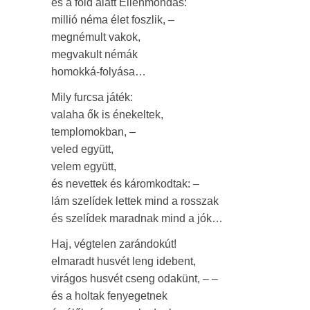
és a föld alatt Ellenmondás:
millió néma élet foszlik, –
megnémult vakok,
megvakult némák
homokká-folyása…
Mily furcsa játék:
valaha ők is énekeltek,
templomokban, –
veled együtt,
velem együtt,
és nevettek és káromkodtak: –
lám szelídek lettek mind a rosszak
és szelídek maradnak mind a jók…
Haj, végtelen zarándokút!
elmaradt husvét leng idebent,
virágos husvét cseng odakünt, – –
és a holtak fenyegetnek