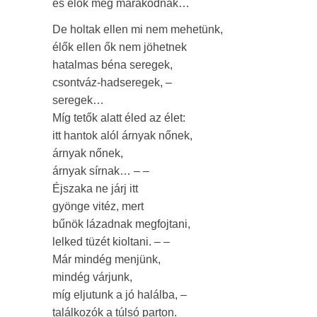
és élők még marakodnak…
De holtak ellen mi nem mehetünk,
élők ellen ők nem jöhetnek
hatalmas béna seregek,
csontváz-hadseregek, –
seregek…
Míg tetők alatt éled az élet:
itt hantok alól árnyak nőnek,
árnyak nőnek,
árnyak sírnak… – –
Éjszaka ne járj itt
gyönge vitéz, mert
bűnök lázadnak megfojtani,
lelked tüzét kioltani. – –
Már mindég menjünk,
mindég várjunk,
míg eljutunk a jó halálba, –
találkozók a túlsó parton.