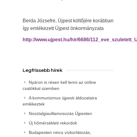
Berda Józsefre, Újpest költőjére korábban
így emlékezett Újpest önkormányzata
http://www.ujpest.hu/hir/6686/112_eve_szuletett_
Legfrissebb hírek
Nyáron is résen kell lenni az online
csalókkal szemben
A kommunizmus újpesti áldozataira
emlékeztek
Nosztalgiavillamosozás Újpesten
Új hőmérsékleti rekordok
Budapesten nincs vízkorlátozás,