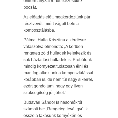
önkormányzat rendelkezésükre
bocsát.
Az előadás előtt megkérdeztünk pár
résztvevőt, miért vágott bele a
komposztálásba.
Pálmai Halla Krisztina a kérdésre
válaszolva elmondta: „A kertben
rengeteg zöld hulladék keletkezik és
sok háztartási hulladék is. Próbálunk
mindig környezet tudatosan élni és
már foglalkoztunk a komposztálással
korábban is, de nem túl nagy sikerrel,
ezért gondoltam, hogy egy ilyen
szaksegítség jól jöhet.”
Budavári Sándor is hasonlókról
számolt be: „Rengeteg levél gyűlik
össze a lakásunk környékén és