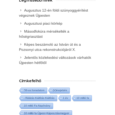
Legfrissebb hírek
Augusztus 12-én földi szúnyoggyérítést
végeznek Újpesten
Augusztusi piaci körkép
Másodfokúra mérsékelték a
hőségriasztást
Képes beszámoló az István út és a
Pozsonyi utca rekonstrukciójáról X.
Jelentős közlekedési változások várhatók
Újpesten hétfőtől
Címkefelhő
'56-os forradalom
(V)észjelzés
- Rálátás Kiállítás Kiállítás
1 év
10 millió fa
10 millió Fa Alapítvány
10 millió fa Újpest-Káposztásmegyer