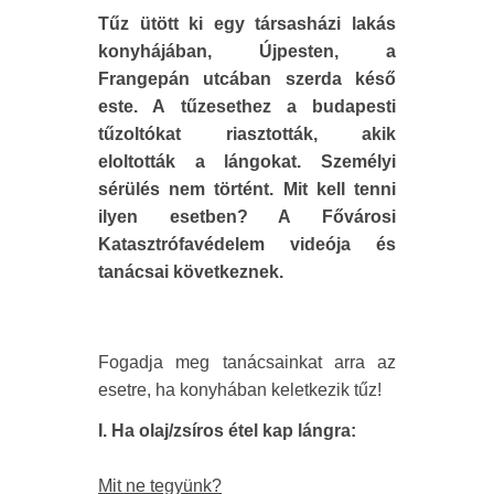
Tűz ütött ki egy társasházi lakás
konyhájában, Újpesten, a
Frangepán utcában szerda késő
este. A tűzesethez a budapesti
tűzoltókat riasztották, akik
eloltották a lángokat. Személyi
sérülés nem történt. Mit kell tenni
ilyen esetben? A Fővárosi
Katasztrófavédelem videója és
tanácsai következnek.
Fogadja meg tanácsainkat arra az
esetre, ha konyhában keletkezik tűz!
I. Ha olaj/zsíros étel kap lángra:
Mit ne tegyünk?