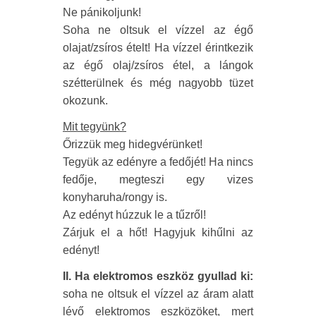
Ne pánikoljunk!
Soha ne oltsuk el vízzel az égő
olajat/zsíros ételt! Ha vízzel érintkezik
az égő olaj/zsíros étel, a lángok
szétterülnek és még nagyobb tüzet
okozunk.
Mit tegyünk?
Őrizzük meg hidegvérünket!
Tegyük az edényre a fedőjét! Ha nincs
fedője, megteszi egy vizes
konyharuha/rongy is.
Az edényt húzzuk le a tűzről!
Zárjuk el a hőt! Hagyjuk kihűlni az
edényt!
II. Ha elektromos eszköz gyullad ki:
soha ne oltsuk el vízzel az áram alatt
lévő elektromos eszközöket, mert