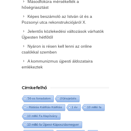
Másodfokúra mérsékelték a
hőségriasztást
Képes beszámoló az István út és a
Pozsonyi utca rekonstrukciójáról X.
Jelentős közlekedési változások várhatók
Újpesten hétfőtől
Nyáron is résen kell lenni az online
csalókkal szemben
A kommunizmus újpesti áldozataira
emlékeztek
Címkefelhő
'56-os forradalom
(V)észjelzés
- Rálátás Kiállítás Kiállítás
1 év
10 millió fa
10 millió Fa Alapítvány
10 millió fa Újpest-Káposztásmegyer