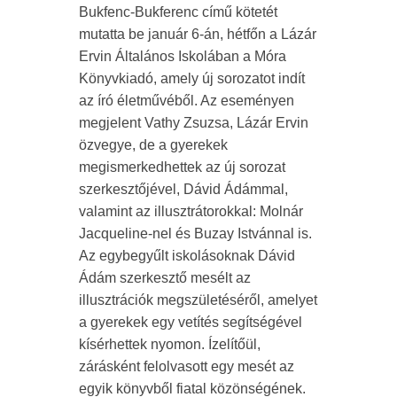
Bukfenc-Bukferenc című kötetét
mutatta be január 6-án, hétfőn a Lázár
Ervin Általános Iskolában a Móra
Könyvkiadó, amely új sorozatot indít
az író életművéből. Az eseményen
megjelent Vathy Zsuzsa, Lázár Ervin
özvegye, de a gyerekek
megismerkedhettek az új sorozat
szerkesztőjével, Dávid Ádámmal,
valamint az illusztrátorokkal: Molnár
Jacqueline-nel és Buzay Istvánnal is.
Az egybegyűlt iskolásoknak Dávid
Ádám szerkesztő mesélt az
illusztrációk megszületéséről, amelyet
a gyerekek egy vetítés segítségével
kísérhettek nyomon. Ízelítőül,
zárásként felolvasott egy mesét az
egyik könyvből fiatal közönségének.