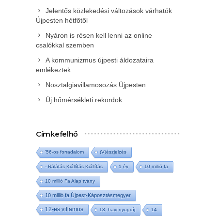
Jelentős közlekedési változások várhatók
Újpesten hétfőtől
Nyáron is résen kell lenni az online
csalókkal szemben
A kommunizmus újpesti áldozataira
emlékeztek
Nosztalgiavillamosozás Újpesten
Új hőmérsékleti rekordok
Címkefelhő
'56-os forradalom
(V)észjelzés
- Rálátás Kiállítás Kiállítás
1 év
10 millió fa
10 millió Fa Alapítvány
10 millió fa Újpest-Káposztásmegyer
12-es villamos
13. havi nyugdíj
14