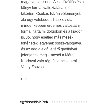
maga volt a csoda. A kiadóváltás és a
könyv formai változtatásai előtt
kikértem Csukás István véleményét,
aki úgy vélekedett: húsz év után
mindenképpen érdemes változtatni
formai, tartalmi dolgokon és a kiadón
is. Jó, hogy esetleg más mesék,
történetek legyenek összeválogatva,
és az eddigiektől eltérő grafikával
jelenjenek meg – mesél a Móra
Kiadóval való régi-új kapcsolatról
Vathy Zsuzsa.
G.R.
Legfrissebb hírek