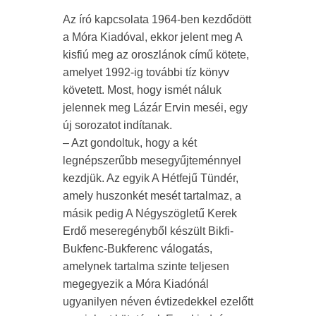
Az író kapcsolata 1964-ben kezdődött
a Móra Kiadóval, ekkor jelent meg A
kisfiú meg az oroszlánok című kötete,
amelyet 1992-ig további tíz könyv
követett. Most, hogy ismét náluk
jelennek meg Lázár Ervin meséi, egy
új sorozatot indítanak.
– Azt gondoltuk, hogy a két
legnépszerűbb mesegyűjteménnyel
kezdjük. Az egyik A Hétfejű Tündér,
amely huszonkét mesét tartalmaz, a
másik pedig A Négyszögletű Kerek
Erdő meseregényből készült Bikfi-
Bukfenc-Bukferenc válogatás,
amelynek tartalma szinte teljesen
megegyezik a Móra Kiadónál
ugyanilyen néven évtizedekkel ezelőtt