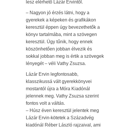
lesz elérhető Lázár Ervintől.
– Nagyon jó érzés látni, hogy a
gyerekek a képeken és grafikákon
keresztül éppen úgy bevezethetők a
könyv tartalmába, mint a szövegen
keresztül. Úgy tűnik, hogy ennek
köszönhetően jobban élvezik és
sokkal jobban meg is értik a szövegek
lényegét – véli Vathy Zsuzsa.
Lázár Ervin legfontosabb,
klasszikussá vált gyerekkönyvei
mostantól újra a Móra Kiadónál
jelennek meg. Vathy Zsuzsa szerint
fontos volt a váltás.
– Húsz éven keresztül jelentek meg
Lázár Ervin-kötetek a Századvég
kiadónál Réber László rajzaival, ami