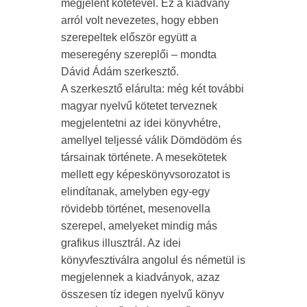
megjelent kötetével. Ez a kiadvány
arról volt nevezetes, hogy ebben
szerepeltek először együtt a
meseregény szereplői – mondta
Dávid Ádám szerkesztő.
A szerkesztő elárulta: még két további
magyar nyelvű kötetet terveznek
megjelentetni az idei könyvhétre,
amellyel teljessé válik Dömdödöm és
társainak története. A mesekötetek
mellett egy képeskönyvsorozatot is
elindítanak, amelyben egy-egy
rövidebb történet, mesenovella
szerepel, amelyeket mindig más
grafikus illusztrál. Az idei
könyvfesztiválra angolul és németül is
megjelennek a kiadványok, azaz
összesen tíz idegen nyelvű könyv