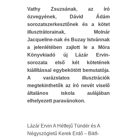
Vathy Zsuzsának, az író
özvegyének, Dávid Ádám
sorozatszerkesztőnek és a kötet
illusztrátorainak, Molnár
Jacqueline-nak és Buzay Istvánnak
a jelenlétében zajlott le a Móra
Könyvkiadó új Lázár Ervin-
sorozata első két kötetének
kiállítással egybekötött bemutatója.
A varázslatos illusztrációk
megtekinthetők az író nevét viselő
általános iskola aulájában
elhelyezett paravánokon.
Lázár Ervin A Hétfejű Tündér és A
Négyszögletű Kerek Erdő – Bikfi-