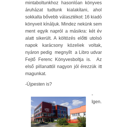
mintaboltunkhoz hasonlóan könyves
áruházat tudtunk kialakítani, ahol
sokkalta bővebb választékot: 16 kiadó
könyveit kínáljuk. Mindez nekünk sem
ment egyik napról a másikra: két év
alatt sikerült. A költözés előtti utolsó
napok karácsony közeliek voltak,
nyáron pedig
megnyílt
a Libro udvar
Fejtő Ferenc Könyvesboltja is.
Az
első pillanattól nagyon jól érezzük itt
magunkat.
-Újpesten is?
-
Igen.