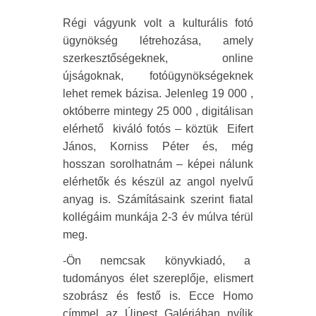
Régi vágyunk volt a kulturális fotó
ügynökség létrehozása, amely
szerkesztőségeknek, online
újságoknak, fotóügynökségeknek
lehet remek bázisa. Jelenleg 19 000 ,
októberre mintegy 25 000 , digitálisan
elérhető
kiváló fotós – köztük
Eifert
János, Korniss Péter és, még
hosszan sorolhatnám – képei nálunk
elérhetők és készül az angol nyelvű
anyag is. Számításaink szerint fiatal
kollégáim munkája 2-3 év múlva térül
meg.
-Ön nemcsak könyvkiadó, a
tudományos élet szereplője, elismert
szobrász és festő is. Ecce Homo
címmel az Újpest Galériában nyílik