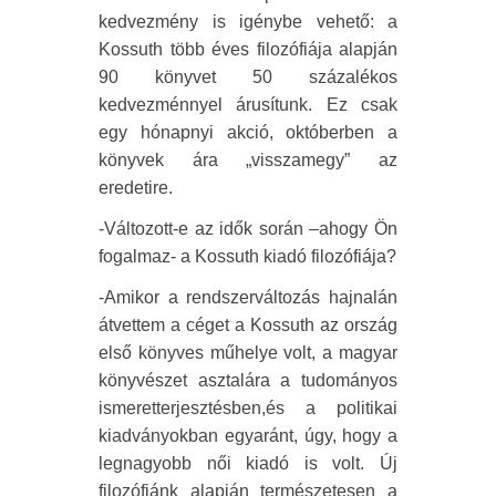
kedvezmény is igénybe vehető: a
Kossuth több éves filozófiája alapján
90 könyvet 50 százalékos
kedvezménnyel árusítunk. Ez csak
egy hónapnyi akció, októberben a
könyvek ára „visszamegy” az
eredetire.
-Változott-e az idők során –ahogy Ön
fogalmaz- a Kossuth kiadó filozófiája?
-Amikor a rendszerváltozás hajnalán
átvettem a céget a Kossuth az ország
első könyves műhelye volt, a magyar
könyvészet asztalára a tudományos
ismeretterjesztésben,és a politikai
kiadványokban egyaránt, úgy, hogy a
legnagyobb női kiadó is volt. Új
filozófiánk alapján természetesen a