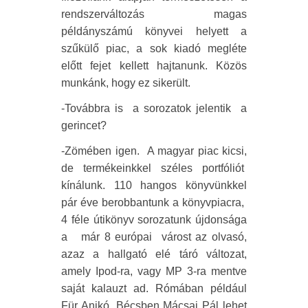
rendszerváltozás magas
példányszámú könyvei helyett a
szűkülő piac, a sok kiadó megléte
előtt fejet kellett hajtanunk. Közös
munkánk, hogy ez sikerült.
-Továbbra is
a sorozatok jelentik
a
gerincet?
-Zömében igen.
A magyar piac kicsi,
de termékeinkkel széles portfóliót
kínálunk. 110 hangos könyvünkkel
pár éve berobbantunk a könyvpiacra,
4 féle útikönyv sorozatunk újdonsága
a
már 8 európai
várost az olvasó,
azaz a hallgató elé táró változat,
amely Ipod-ra, vagy MP 3-ra mentve
saját kalauzt ad. Rómában például
Für Anikó, Bécsben Mácsai Pál lehet