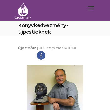
Könyvkedvezmény-
újpestieknek
Újpest Média
| 2009. szeptember 14. 00:00