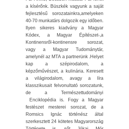
a kísérőnk. Büszkék vagyunk a saját
fejlesztésű sorozatainkra,amelyeken
40-70 munkatárs dolgozik egy időben.
Ilyen sikeres kiadvány a Magyar
Kódex, a Magyar Építészet-,a
Kontinensről-kontinensre sorozat,
vagy a Magyar Tudománytár,
amelynél az MTA a partnerünk .Helyet
kap a szépirodalom, a
képzőművészet, a kulinária. Keresett
a világirodalom, avagy a líra
klasszikusait felvonultató sorozatunk,
de a Természettudományi
Enciklopédia is. Fogy a Magyar
festészet mesterei sorozat, de a
Romsics Ignác történész által
szerkesztett 24 kötetes Magyarország
Története is, sőt Jókai Mór