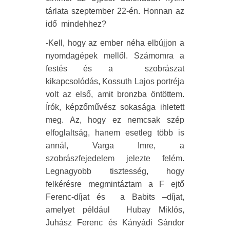
tárlata szeptember 22-én. Honnan az
idő
mindehhez?
-Kell, hogy az ember néha elbújjon a
nyomdagépek mellől. Számomra a
festés és a
szobrászat
kikapcsolódás, Kossuth Lajos portréja
volt az első, amit bronzba öntöttem.
Írók, képzőművész sokasága ihletett
meg. Az, hogy ez nemcsak szép
elfoglaltság, hanem esetleg több is
annál, Varga Imre, a
szobrászfejedelem jelezte felém.
Legnagyobb tisztesség, hogy
felkérésre megmintáztam a F ejtő
Ferenc-díjat és
a Babits –díjat,
amelyet például
Hubay Miklós,
Juhász Ferenc és Kányádi Sándor