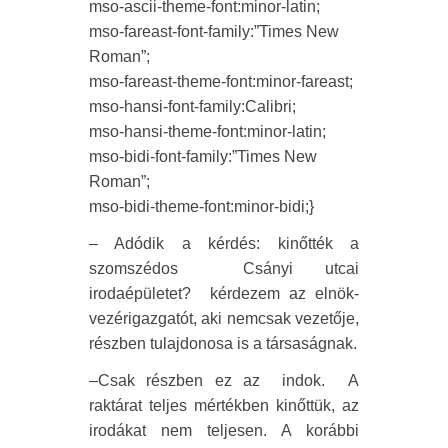
mso-ascii-theme-font:minor-latin;
mso-fareast-font-family:”Times New
Roman”;
mso-fareast-theme-font:minor-fareast;
mso-hansi-font-family:Calibri;
mso-hansi-theme-font:minor-latin;
mso-bidi-font-family:”Times New
Roman”;
mso-bidi-theme-font:minor-bidi;}
–
Adódik a kérdés: kinőtték a
szomszédos
Csányi utcai
irodaépületet?
kérdezem az elnök-
vezérigazgatót, aki nemcsak vezetője,
részben tulajdonosa is a társaságnak.
–
Csak részben ez az
indok.
A
raktárat teljes mértékben kinőttük, az
irodákat nem teljesen. A korábbi