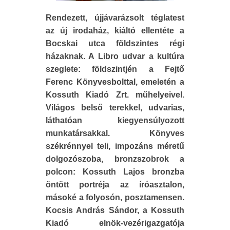
Rendezett, újjávarázsolt téglatest
az új irodaház, kiáltó ellentéte a
Bocskai utca földszintes régi
házaknak. A Libro udvar a kultúra
szeglete: földszintjén a Fejtő
Ferenc Könyvesbolttal, emeletén a
Kossuth Kiadó Zrt. műhelyeivel.
Világos belső terekkel, udvarias,
láthatóan kiegyensúlyozott
munkatársakkal. Könyves
székrénnyel teli, impozáns méretű
dolgozószoba, bronzszobrok a
polcon: Kossuth Lajos bronzba
öntött portréja az íróasztalon,
másoké a folyosón, posztamensen.
Kocsis András Sándor, a Kossuth
Kiadó elnök-vezérigazgatója