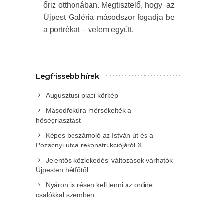
őriz otthonában. Megtisztelő, hogy
az
Újpest Galéria másodszor fogadja be
a portrékat – velem együtt.
Legfrissebb hírek
Augusztusi piaci körkép
Másodfokúra mérsékelték a
hőségriasztást
Képes beszámoló az István út és a
Pozsonyi utca rekonstrukciójáról X.
Jelentős közlekedési változások várhatók
Újpesten hétfőtől
Nyáron is résen kell lenni az online
csalókkal szemben