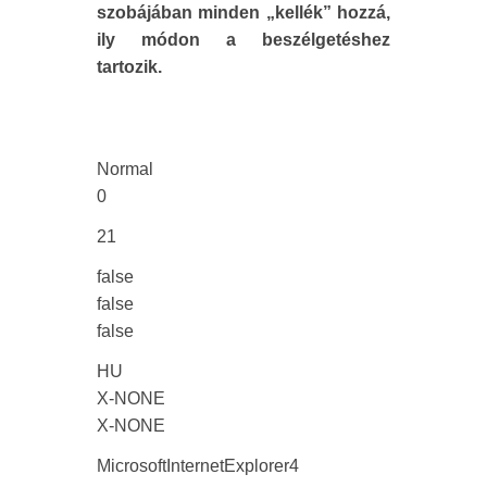
szobájában minden „kellék” hozzá,
ily módon a beszélgetéshez
tartozik.
Normal
0
21
false
false
false
HU
X-NONE
X-NONE
MicrosoftInternetExplorer4