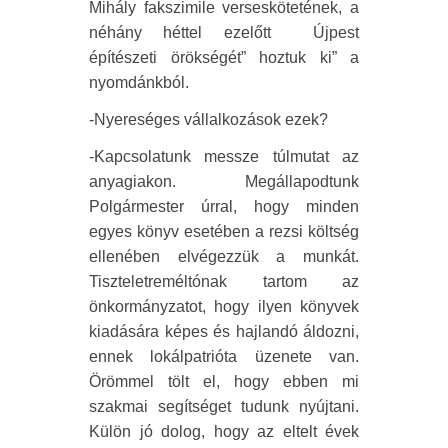
Mihály fakszimile verseskötetének, a
néhány héttel ezelőtt
Újpest
építészeti örökségét” hoztuk ki” a
nyomdánkból.
-Nyereséges vállalkozások ezek?
-Kapcsolatunk messze túlmutat az
anyagiakon. Megállapodtunk
Polgármester úrral, hogy minden
egyes könyv esetében a rezsi költség
ellenében elvégezzük a munkát.
Tiszteletreméltónak tartom az
önkormányzatot, hogy ilyen könyvek
kiadására képes és hajlandó áldozni,
ennek lokálpatrióta üzenete van.
Örömmel tölt el, hogy ebben mi
szakmai segítséget tudunk nyújtani.
Külön jó dolog, hogy az eltelt évek