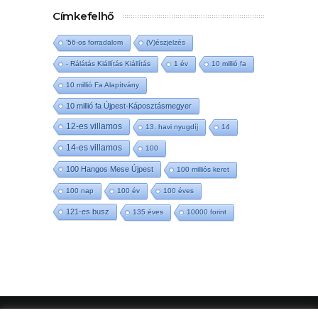
Címkefelhő
'56-os forradalom
(V)észjelzés
- Rálátás Kiállítás Kiállítás
1 év
10 millió fa
10 millió Fa Alapítvány
10 millió fa Újpest-Káposztásmegyer
12-es villamos
13. havi nyugdíj
14
14-es villamos
100
100 Hangos Mese Újpest
100 milliós keret
100 nap
100 év
100 éves
121-es busz
135 éves
10000 forint