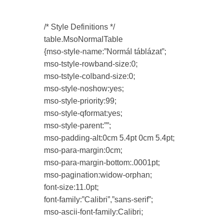
/* Style Definitions */
table.MsoNormalTable
{mso-style-name:”Normál táblázat”;
mso-tstyle-rowband-size:0;
mso-tstyle-colband-size:0;
mso-style-noshow:yes;
mso-style-priority:99;
mso-style-qformat:yes;
mso-style-parent:””;
mso-padding-alt:0cm 5.4pt 0cm 5.4pt;
mso-para-margin:0cm;
mso-para-margin-bottom:.0001pt;
mso-pagination:widow-orphan;
font-size:11.0pt;
font-family:”Calibri”,”sans-serif”;
mso-ascii-font-family:Calibri;