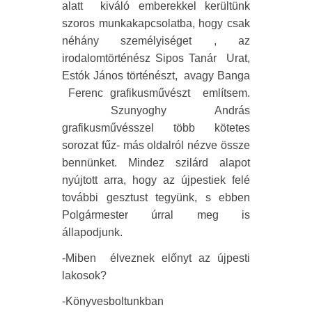
alatt
kiváló emberekkel kerültünk
szoros munkakapcsolatba, hogy csak
néhány személyiséget , az
irodalomtörténész Sipos Tanár
Urat,
Estók János történészt,
avagy Banga
Ferenc grafikusművészt
említsem.
Szunyoghy András
grafikusművésszel több kötetes
sorozat fűz- más oldalról nézve össze
bennünket. Mindez szilárd alapot
nyújtott arra, hogy az újpestiek felé
további gesztust tegyünk, s ebben
Polgármester úrral meg is
állapodjunk.
-Miben
élveznek előnyt az újpesti
lakosok?
-Könyvesboltunkban