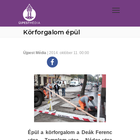
Körforgalom épül
Újpest Média
| 2014. október 11. 00:00
Épül a körforgalom a Deák Ferenc