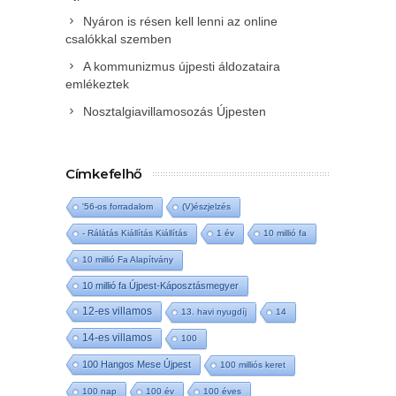
Nyáron is résen kell lenni az online
csalókkal szemben
A kommunizmus újpesti áldozataira
emlékeztek
Nosztalgiavillamosozás Újpesten
Címkefelhő
'56-os forradalom
(V)észjelzés
- Rálátás Kiállítás Kiállítás
1 év
10 millió fa
10 millió Fa Alapítvány
10 millió fa Újpest-Káposztásmegyer
12-es villamos
13. havi nyugdíj
14
14-es villamos
100
100 Hangos Mese Újpest
100 milliós keret
100 nap
100 év
100 éves