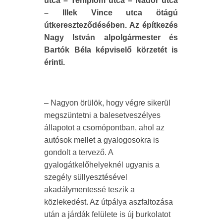
utca – Templom utca – Nádor utca
– Illek Vince utca ötágú
útkereszteződésében. Az építkezés
Nagy István alpolgármester és
Bartók Béla képviselő körzetét is
érinti.
– Nagyon örülök, hogy végre sikerül
megszüntetni a balesetveszélyes
állapotot a csomópontban, ahol az
autósok mellet a gyalogosokra is
gondolt a tervező. A
gyalogátkelőhelyeknél ugyanis a
szegély süllyesztésével
akadálymentessé teszik a
közlekedést. Az útpálya aszfaltozása
után a járdák felülete is új burkolatot