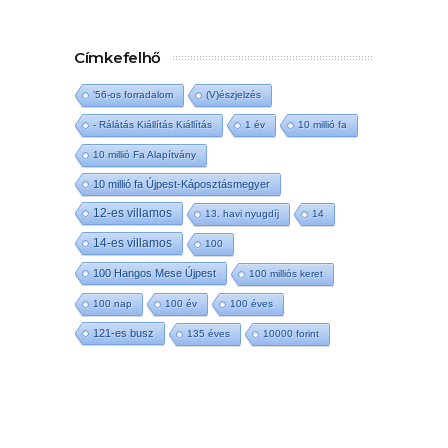
Címkefelhő
'56-os forradalom
(V)észjelzés
- Rálátás Kiállítás Kiállítás
1 év
10 millió fa
10 millió Fa Alapítvány
10 millió fa Újpest-Káposztásmegyer
12-es villamos
13. havi nyugdíj
14
14-es villamos
100
100 Hangos Mese Újpest
100 milliós keret
100 nap
100 év
100 éves
121-es busz
135 éves
10000 forint