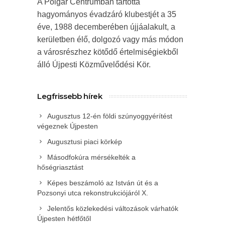
A Polgár Centrumban tartotta
hagyományos évadzáró klubestjét a 35
éve, 1988 decemberében újjáalakult, a
kerületben élő, dolgozó vagy más módon
a városrészhez kötődő értelmiségiekből
álló Újpesti Közművelődési Kör.
Legfrissebb hírek
Augusztus 12-én földi szúnyoggyérítést
végeznek Újpesten
Augusztusi piaci körkép
Másodfokúra mérsékelték a
hőségriasztást
Képes beszámoló az István út és a
Pozsonyi utca rekonstrukciójáról X.
Jelentős közlekedési változások várhatók
Újpesten hétfőtől